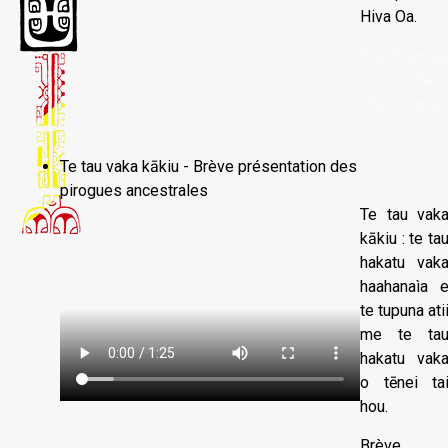
Hiva Oa.
Kapohaama
înei 
Télécharge
la vidéo 
Te tau vaka kākiu - Brève présentation des
pirogues ancestrales
Te tau vak
kākiu : te ta
hakatu vak
haahanaìa 
te tupuna ati
me te ta
hakatu vak
o tēnei ta
hou.
Brève