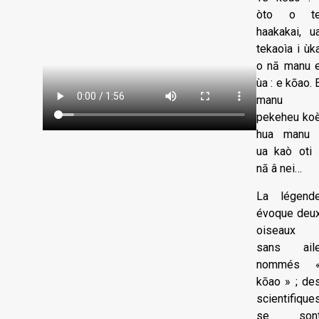
òto o t
haakakai, u
tekaoìa i ùk
o nā manu 
ùa : e kōao. 
manu
pekeheu ko
hua manu 
ua kaò oti 
nā â nei…
La légend
évoque deu
oiseaux
sans ail
nommés 
kōao » ; de
scientifique
se son