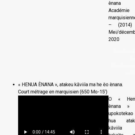
ènana
Académie
marquisienn
– (2014)
Mei/décemb
2020
Kapohaam
îne
Télécharger
vidé
« HENUA ÈNANA », atakeu kāviiìa ma he èo ènana.
Court métrage en marquisien (650 Mo-15’)
O « Hen
ènana » 
upokotekao
hua atak
kāviiìa