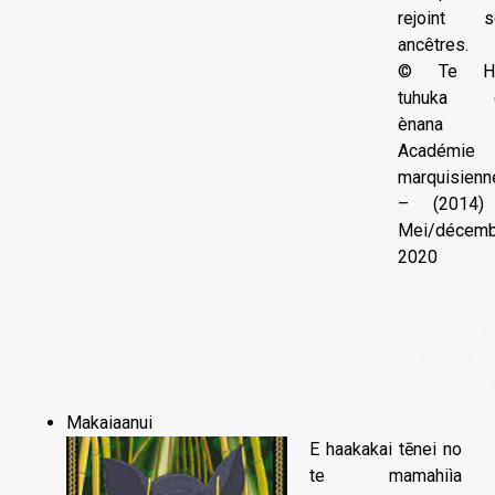
rejoint s
ancêtres.
© Te H
tuhuka 
ènana
Académie
marquisienn
– (2014)
Mei/décemb
2020
Kapohaam
îne
Télécharger
vidé
Makaiaanui
E haakakai tēnei no
te mamahiìa