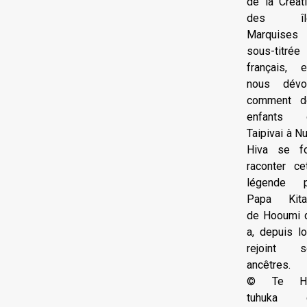
de la Créat
des îl
Marquises
sous-titrée
français, e
nous dévoi
comment d
enfants 
Taipivai à N
Hiva se fo
raconter ce
légende p
Papa Kita
de Hooumi 
a, depuis lo
rejoint s
ancêtres.
© Te H
tuhuka 