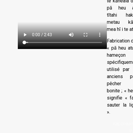
te kāneaìa o
pā heu a
tītahi hak
metau kā
mea hī i te at
Fabrication 
« pā heu atu
hameçon
spécifiquem
utilisé par 
anciens p
pêcher 
bonite ; « h
signifie « f
sauter la li
».
Kapohaa
în