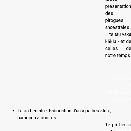
présentation
des
pirogues
ancestrales
– te tau vak
kākiu - et d
celles d
notre temps.
Kapohaama
înei 
Télécharge
la vidéo 
Te pā heu atu - Fabrication d’un « pā heu atu »,
hameçon à bonites
Te pā heu at