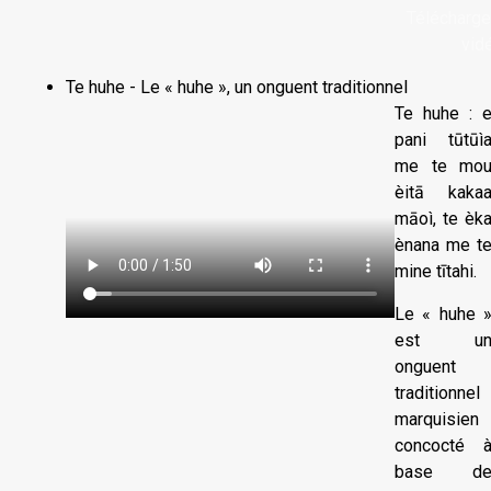
Télécharger
vid
Te huhe - Le « huhe », un onguent traditionnel
Te huhe : 
pani tūtūì
me te mo
èitā kaka
māoì, te èk
ènana me t
mine tītahi.
Le « huhe 
est u
onguent
traditionnel
marquisien
concocté 
base d