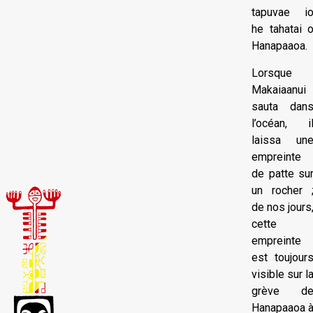
tapuvae i
he tahatai 
Hanapaaoa.
Lorsque
Makaiaanui
sauta dan
l’océan, i
laissa un
empreinte
de patte su
un rocher 
de nos jours
cette
empreinte
est toujour
visible sur l
grève d
Hanapaaoa 