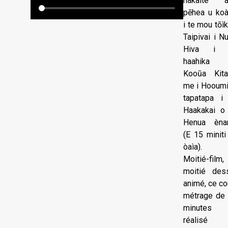
hakaìte a
pēhea u ko
i te mou tōìk
Taipivai i N
Hiva i 
haahika 
Kooūa Kita
me i Hooumi
tapatapa i
Haakakai o
Henua ènan
(E 15 miniti
òaìa).
Moitié-film,
moitié des
animé, ce co
métrage de
minutes
réalisé 