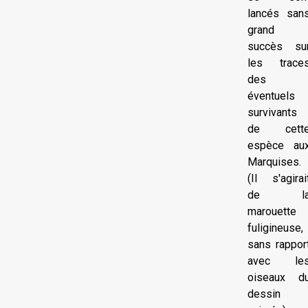
lancés san
grand
succès su
les trace
des
éventuels
survivants
de cett
espèce au
Marquises.
(Il s'agirai
de l
marouette
fuligineuse,
sans rappor
avec le
oiseaux d
dessin