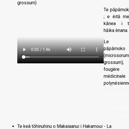
grossum)
Te pāpā
mok
; e èitā m
kānea i t
hāika ènana.
Le 
pāpāmoko 
(microsorum
grossum),
fougère
médicinale
polynésienn
Kapohaam
înei
Télécharg
la vidéo
Te keâ tōhinuhinu o Makaiaanui i Hakamoui - La