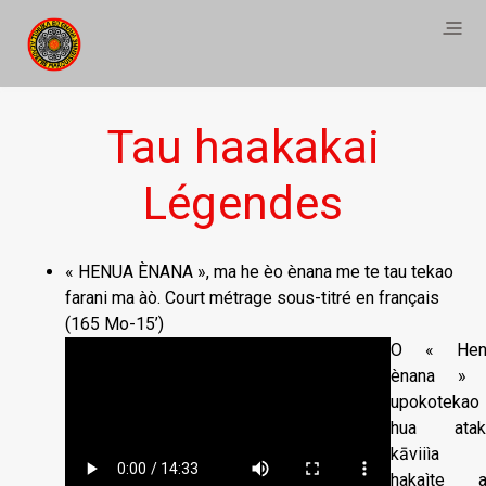
Tau haakakai
Légendes
« HENUA ÈNANA », ma he èo ènana me te tau tekao
farani ma àò. Court métrage sous-titré en français
(165 Mo-15’)
O « Hen
ènana » 
upokotekao
hua atak
kāviiìa
hakaìte a