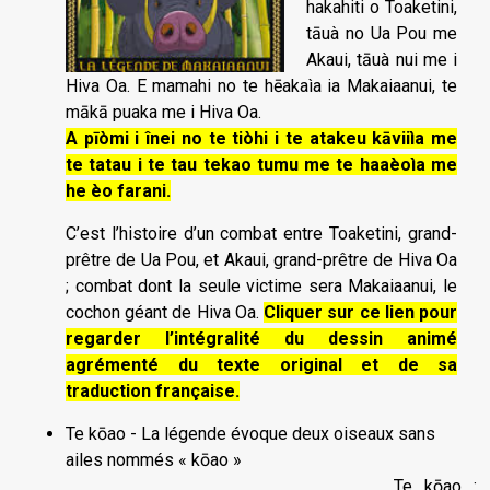
hakahiti o Toaketini,
tāuà no Ua Pou me
Akaui, tāuà nui me i
Hiva Oa. E mamahi no te hēakaìa ia Makaiaanui, te
mākā puaka me i Hiva Oa.
A pīòmi i înei no te tiòhi i te atakeu kāviiìa me
te tatau i te tau tekao tumu me te haaèoìa me
he èo farani.
C’est l’histoire d’un combat entre Toaketini, grand-
prêtre de Ua Pou, et Akaui, grand-prêtre de Hiva Oa
; combat dont la seule victime sera Makaiaanui, le
cochon géant de Hiva Oa.
Cliquer sur ce lien pour
regarder l’intégralité du dessin animé
agrémenté du texte original et de sa
traduction française.
Te kōao - La légende évoque deux oiseaux sans
ailes nommés « kōao »
Te kōao : 