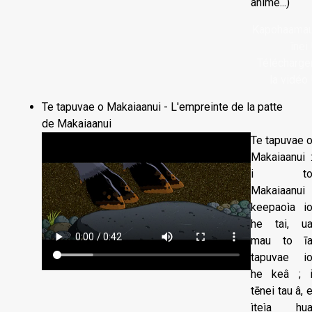
animé...)
Kapohaama
înei 
Télécharge
la vidéo 
Te tapuvae o Makaiaanui - L'empreinte de la patte
de Makaiaanui
Te tapuvae 
Makaiaanui 
i t
Makaiaanui
keepaoìa i
he tai, u
mau to ī
tapuvae i
he keâ ; 
tēnei tau â, 
ìteìa hu