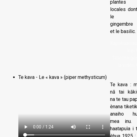
plantes
locales don
le
gingembre
et le basilic.
Kapohaama
înei 
Télécharge
la vidéo 
Te kava - Le « kava » (piper methysticum)
Te kava : 
nā tai kāki
na te tau pa
ènana tiketi
anaiho h
mea inu.
haatapuìa i 
èhua 1925 ;