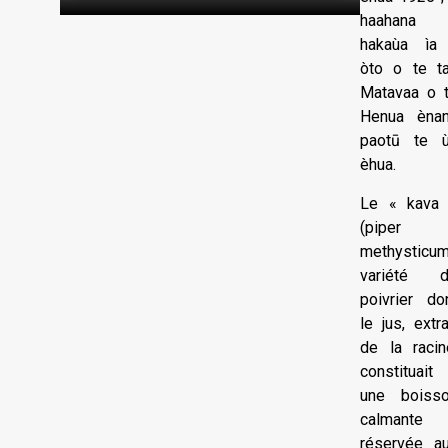
haahana
hakaùa ìa
òto o te t
Matavaa o 
Henua èna
paotū te 
èhua.
Le « kava
(piper
methysticum
variété 
poivrier do
le jus, extra
de la racin
constituait
une boiss
calmante
réservée a