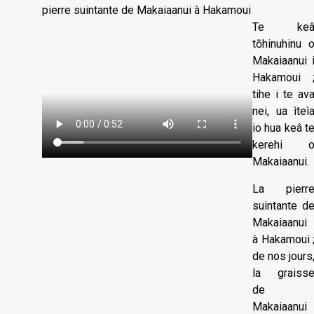
pierre suintante de Makaiaanui à Hakamoui
Te ke
tōhinuhinu 
Makaiaanui 
Hakamoui 
tihe i te av
nei, ua ìteì
io hua keâ t
kerehi 
Makaiaanui.
La pierr
suintante d
Makaiaanui
à Hakamoui 
de nos jours
la graiss
de
Makaiaanui