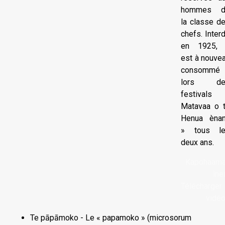
hommes d
la classe d
chefs. Interd
en 1925, 
est à nouve
consommé
lors de
festivals
Matavaa o 
Henua èna
» tous l
deux ans.
Kapohaam
înei
Télécharger 
vidéo
Te pāpāmoko - Le « papamoko » (microsorum