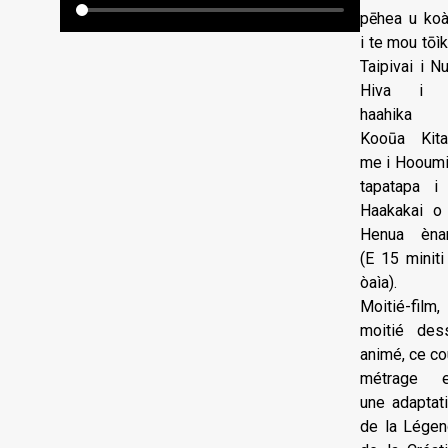
pēhea u ko
i te mou tōìk
Taipivai i N
Hiva i 
haahika 
Kooūa Kita
me i Hooumi
tapatapa i
Haakakai o
Henua ènan
(E 15 miniti
òaìa).
Moitié-film,
moitié des
animé, ce co
métrage e
une adaptat
de la Lége