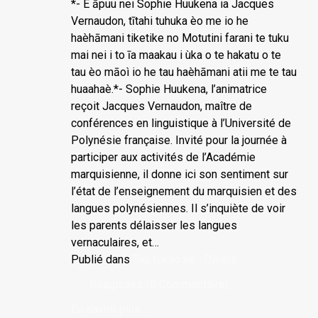
*- E āpuu nei Sophie Huukena ia Jacques
Vernaudon, tītahi tuhuka èo me io he
haèhāmani tiketike no Motutini farani te tuku
mai nei i to īa maakau i ùka o te hakatu o te
tau èo māoì io he tau haèhāmani atii me te tau
huaahaè.*- Sophie Huukena, l’animatrice
reçoit Jacques Vernaudon, maître de
conférences en linguistique à l’Université de
Polynésie française. Invité pour la journée à
participer aux activités de l’Académie
marquisienne, il donne ici son sentiment sur
l’état de l’enseignement du marquisien et des
langues polynésiennes. Il s’inquiète de voir
les parents délaisser les langues
vernaculaires, et…
Publié dans
Tau tekao kē - Divers
Réagissez (0 Commentaire)
En savoir plus...