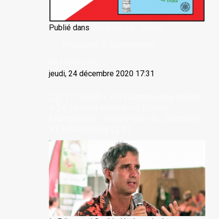
Publié dans
Tau tekao kē - Divers
Réagissez (0 Commentaire)
En savoir plus...
jeudi, 24 décembre 2020 17:31
22/12/2020 - Pū haamevaha tekao
« Te Henua ènana » / Radio
Marquises - Interview de Jacques
VERNAUDON (24’)