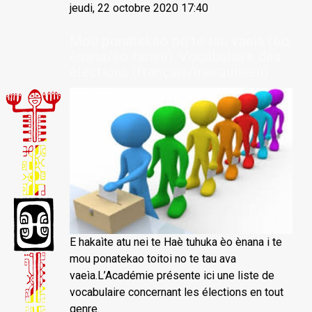
jeudi, 22 octobre 2020 17:40
Mou ponatekao no te tau vaeìa (èo
ènana/èo farani). Vocabulaire des
élections (français/marquisien)
E hakaìte atu nei te Haè tuhuka èo ènana i te
mou ponatekao toitoi no te tau ava
vaeìa.L’Académie présente ici une liste de
vocabulaire concernant les élections en tout
genre.