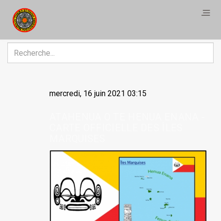
R
mercredi, 16 juin 2021 03:15
ATAHENUA O TE HENUA ENANA -
CARTE OFFICIELLE DES ÎLES
MARQUISES