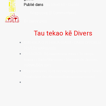
Publié dans
Tau tekao kē - Divers
Réagissez (0 Commentaire)
En savoir plus...
Tau tekao kē Divers
ATAHENUA O TE HENUA ENANA - CARTE OFFICIELLE
DES ÎLES MARQUISES
22/12/2020 - Pū haamevaha tekao « Te Henua
ènana » / Radio Marquises - Interview de Jacques
VERNAUDON (24’)
Mou ponatekao no te tau vaeìa (èo ènana/èo farani).
Vocabulaire des élections (français/marquisien)