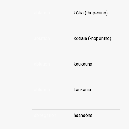
ablation
kōtia (-hopenino)
...
ablation
kōtiaìa (-hopenino)
...
ablution
kaukauna
...
ablution
kaukauìa
...
abnégation
haanaòna
...