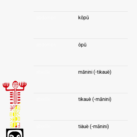
abdomen
kōpū
...
abdomen
ôpū
...
abeille
mānini (-tikauè)
...
abeille
tikauè (-mānini)
...
abeille
tiàuè (-mānini)
...