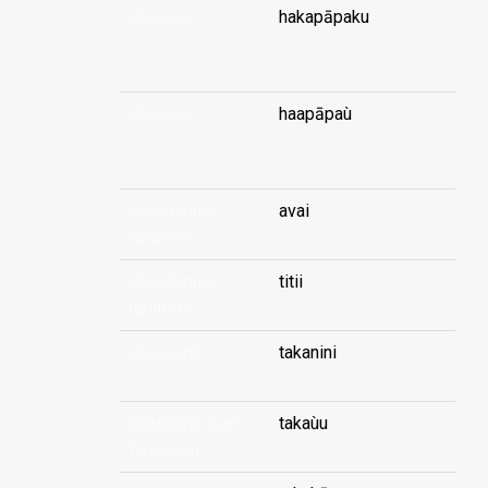
abaisser
hakapāpaku
...
abaisser
haapāpaù
...
abandonner
avai
(laisser)
abandonner
titii
(quitter)
abasourdi
takanini
abasourdi (par
takaùu
l'ivresse)