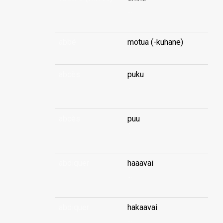
...
abbé
motua (-kuhane)
abcès
puku
...
abcès
puu
...
abdiquer
haaavai
...
abdiquer
hakaavai
...