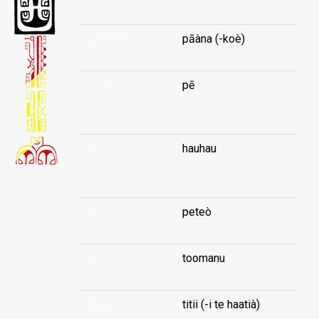
aberration
pāàna (-koè)
abimé
pē
...
abimé
hauhau
...
abîme
peteò
abject
toomanu
abjurer
titii (-i te haatià)