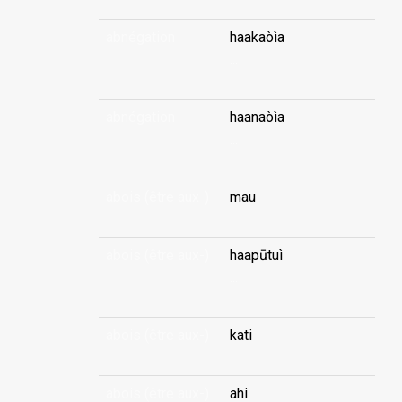
abnégation
haakaòìa
...
abnégation
haanaòìa
...
abois (être aux-)
mau
abois (être aux-)
haapūtuì
...
abois (être aux-)
kati
abois (être aux-)
ahi