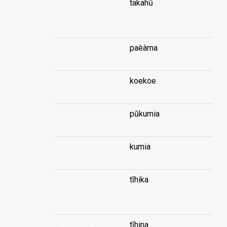
abasourdi (par
takahū
l'ivresse)
...
abat-jour
paèàma
abats
koekoe
abattoir
pūkumia
abattre (animaux)
kumia
abattre (arbres)
tīhika
...
abattre (arbres)
tīhina