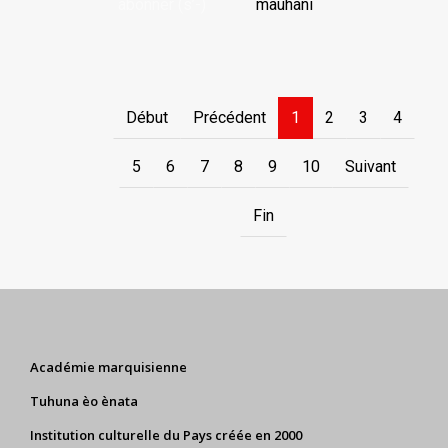
abonner (s’-)
mauhani
Début
Précédent
1
2
3
4
5
6
7
8
9
10
Suivant
Fin
Académie marquisienne
Tuhuna èo ènata
Institution culturelle du Pays créée en 2000