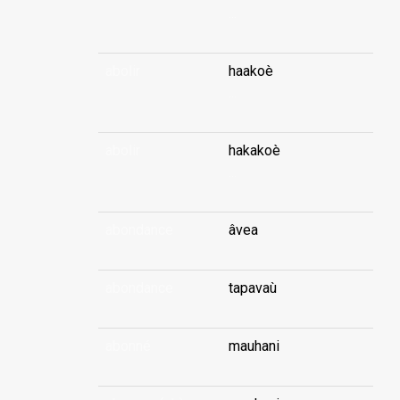
...
abolir
haakoè
...
abolir
hakakoè
...
abondance
âvea
abondance
tapavaù
abonné
mauhani