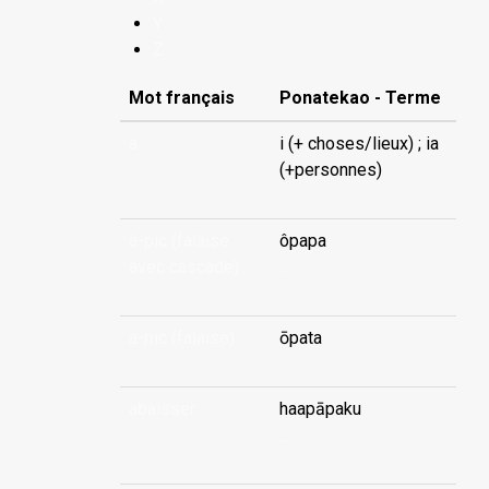
Y
Z
Mot français
Ponatekao - Terme
à
i (+ choses/lieux) ; ia
(+personnes)
à-pic (falaise
ôpapa
avec cascade)
...
à-pic (falaise)
ōpata
abaisser
haapāpaku
...