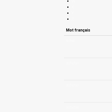
W
X
Y
Z
Mot français
achat
acheter
acheter
acheter