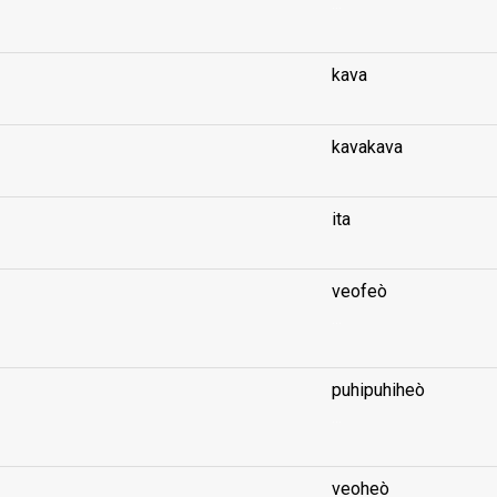
...
kava
kavakava
ita
veofeò
...
puhipuhiheò
...
veoheò