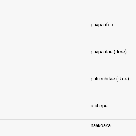
...
paapaafeò
...
paapaatae (-koè)
...
puhipuhitae (-koè)
...
utuhope
haakoàka
...