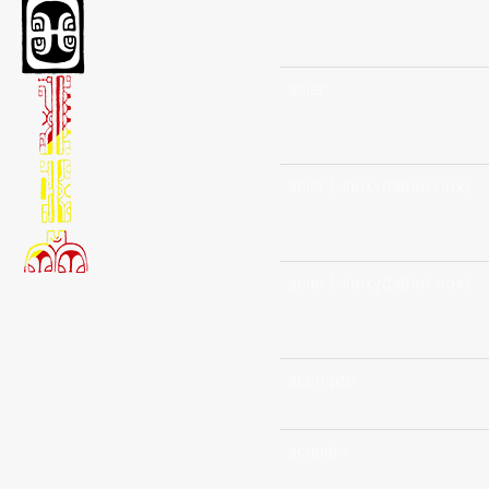
acier
acier (-inoxydable/inox)
acier (-inoxydable/inox)
acompte
acquérir