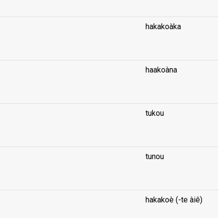
hakakoàka
...
haakoàna
...
tukou
...
tunou
...
hakakoè (-te àiê)
...