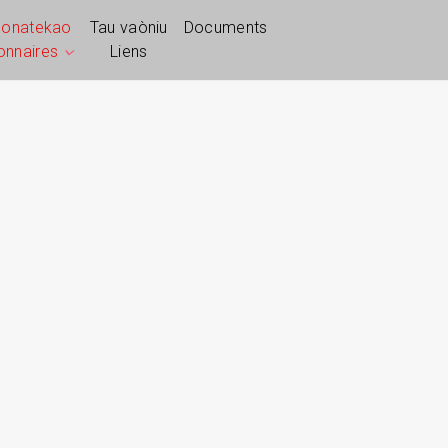
ponatekao
Tau vaòniu
Documents
ionnaires
Liens