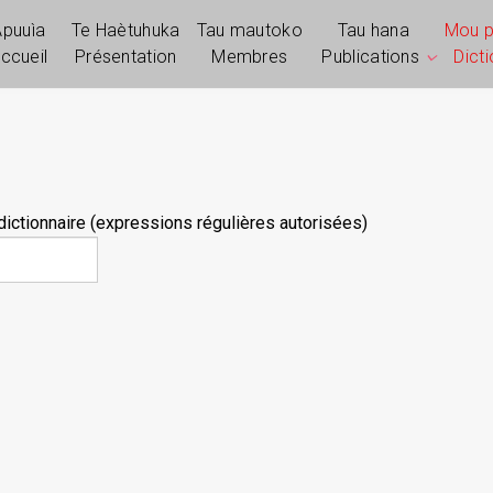
Apuuìa
Te Haètuhuka
Tau mautoko
Tau hana
Mou 
ccueil
Présentation
Membres
Publications
Dict
ictionnaire (expressions régulières autorisées)