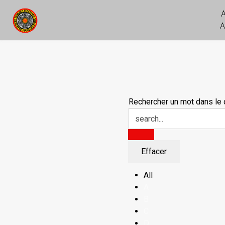
A
Rechercher un mot dans le d
All
A
B
C
D