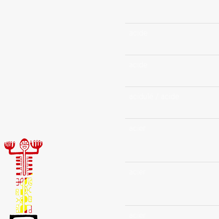
acide
acide
acidulé / acide
acier
acier
acier