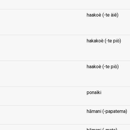
haakoè (-te àiê)
...
hakakoè (-te piò)
...
haakoè (-te piò)
...
ponaìki
hāmani (-papatema)