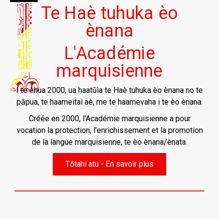
Te Haè tuhuka èo
ènana
L'Académie
marquisienne
I te èhua 2000, ua haatūìa te Haè tuhuka èo ènana no te
pāpua, te haameitaì aè, me te haamevaha i te èo ènana.
Créée en 2000, l'Académie marquisienne a pour
vocation la protection, l’enrichissement et la promotion
de la langue marquisienne, te èo ènana/ènata.
Tōtahi atu - En savoir plus