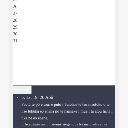
26
27
28
29
30
31
Revenir
5, 12, 19, 26 Aoû
Paotū te pō e toù, e putu i Taiohae te tau mautoko o te
haè tuhuka èo ènana no te haaneke i mua i ta âtou hana i
ùka he èo ènana.
L’Académie marquisienne siège tous les mercredis en sa