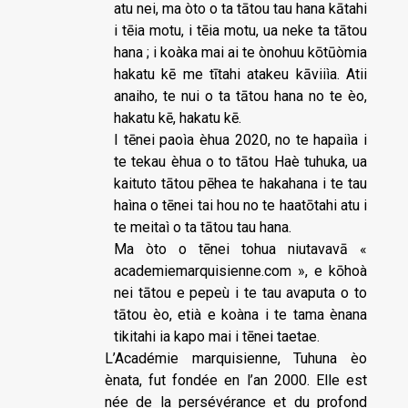
atu nei, ma òto o ta tātou tau hana kātahi
i tēia motu, i tēia motu, ua neke ta tātou
hana ; i koàka mai ai te ònohuu
kōtūòmia
hakatu kē me tītahi atakeu kāviiìa. Atii
anaiho, te nui o ta tātou hana no te èo,
hakatu kē, hakatu kē.
I tēnei paoìa èhua 2020, no te hapaiìa i
te tekau èhua o to tātou Haè tuhuka, ua
kaituto tātou pēhea te hakahana i te tau
haìna o tēnei tai hou no te haatōtahi atu i
te meitaì o ta tātou tau hana.
Ma òto o tēnei tohua niutavavā «
academiemarquisienne.com », e kōhoà
nei tātou e pepeù i te tau avaputa o to
tātou èo, etià e koàna i te tama ènana
tikitahi ia kapo mai i tēnei taetae.
L’Académie marquisienne, Tuhuna èo
ènata, fut fondée en l’an 2000. Elle est
née de la persévérance et du profond