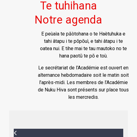
Te tuhihana
Notre agenda
E peùaìa te pāòtohana o te Haètuhuka e
tahi âtapu i te pōpōuì, e tahi âtapu i te
oatea nui. E tihe mai te tau mautoko no te
hana paotū te pō e toù.
Le secrétariat de l’Académie est ouvert en
alternance hebdomadaire soit le matin soit
l’après-midi. Les membres de l’Académie
de Nuku Hiva sont présents sur place tous
les mercredis.