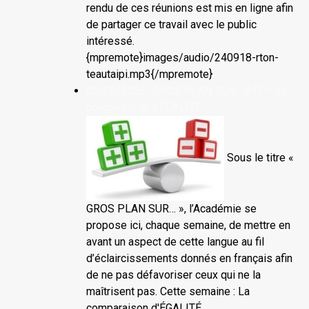
rendu de ces réunions est mis en ligne afin
de partager ce travail avec le public
intéressé.
{mpremote}images/audio/240918-rton-
teautaipi.mp3{/mpremote}
02/08/2026 : GROS PLAN SUR... 047 – La
comparaison d'ÉGALITÉ
Sous le titre «
GROS PLAN SUR… », l’Académie se
propose ici, chaque semaine, de mettre en
avant un aspect de cette langue au fil
d’éclaircissements donnés en français afin
de ne pas défavoriser ceux qui ne la
maîtrisent pas. Cette semaine : La
comparaison d'ÉGALITÉ.