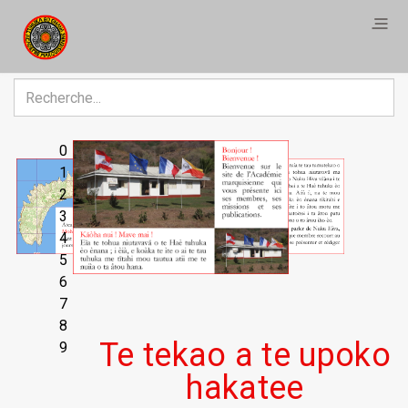
R
0
1
2
3
4
5
6
7
8
Te tekao a te upoko
9
hakatee