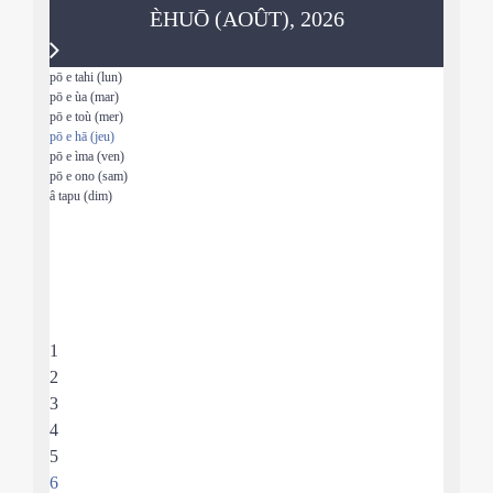
ÈHUŌ (AOÛT), 2026
pō e tahi (lun)
pō e ùa (mar)
pō e toù (mer)
pō e hā (jeu)
pō e ìma (ven)
pō e ono (sam)
â tapu (dim)
1
2
3
4
5
6