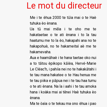
Le mot du directeur
Me i te èhua 2000 te tūìa mai o te Haè
tuhuka èo ènana.
Ua tū mai mēìa i te oho me te
hakataetae o te ati ènana i to īa tau
haatumu me to īa èo, hakapahi ana no te
hakapohuè, no te hakameitaì aè me te
hakamevaha.
Aua e haamāhaè i te hana taetae oko nui
a to tātou èpikopo kāìèa, Hervé-Marie
Le Cléac’h, i pahiìa nei no te hakakātahi i
te tau mana hakatee o te Hau henua me
te tau piika e pāpua nei i te tau haa tumu
o te ati ènana. Na īa i aahi i te tau amoka
hana i koàka mai ai tēnei Haè tuhuka èo
ènana.
Ma te òaìa o te tekau ma ono èhua i pao