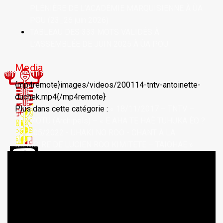
PLÉNIÈRE DE L’ACADÉMIE MARQUISIENNE À ÙA
POU (23_26 juin 2026)
TABLEAU DES 333 MOTS VALIDÉS À
L’ASSEMBLÉE DE JUIN 2025 À ÙA POU
Media
{mp4remote}images/videos/200114-tntv-antoinette-
duchek.mp4{/mp4remote}
Plus dans cette catégorie :
« 18/11/2017 – TNTV –
TAAMOTU (Archipels) – « E AHA TE HAÈ TUHUKA ÈO ?
»
21/05/2022 - UHAKI NO ROO - CHANT À LA
MÉMOIRE DE LUCIEN ROO KIMITETE – TAIOHAE »