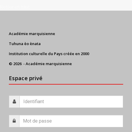
Retour en haut
Académie marquisienne
Tuhuna èo ènata
Institution culturelle du Pays créée en 2000
© 2026 - Académie marquisienne
Espace privé