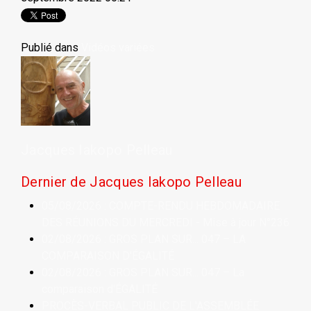
Publié dans
Vidéos variées
Jacques Iakopo Pelleau
Dernier de Jacques Iakopo Pelleau
05/08/2026 : COMPTE-RENDU HEBDOMADAIRE
DES RÉUNIONS DU MERCREDI - Mise à jour N°236
02/08/2026 : GROS PLAN SUR... 047 – LA
COMPARAISON D'ÉGALITÉ
02/08/2026 : GROS PLAN SUR... 047 – La
comparaison d'ÉGALITÉ
PROCÈS-VERBAL PUBLIC DE L'ASSEMBLÉE