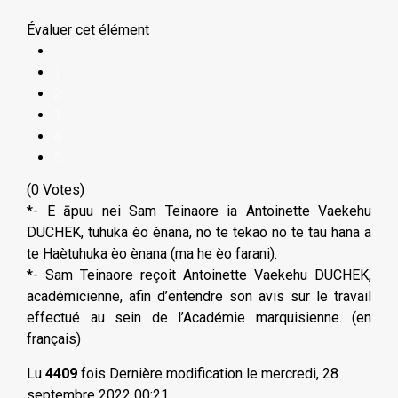
Évaluer cet élément
1
2
3
4
5
(0 Votes)
*- E āpuu nei Sam Teinaore ia Antoinette Vaekehu
DUCHEK, tuhuka èo ènana, no te tekao no te tau hana a
te Haètuhuka èo ènana (ma he èo farani).
*- Sam Teinaore reçoit Antoinette Vaekehu DUCHEK,
académicienne, afin d’entendre son avis sur le travail
effectué au sein de l’Académie marquisienne. (en
français)
Lu
4409
fois
Dernière modification le mercredi, 28
septembre 2022 00:21