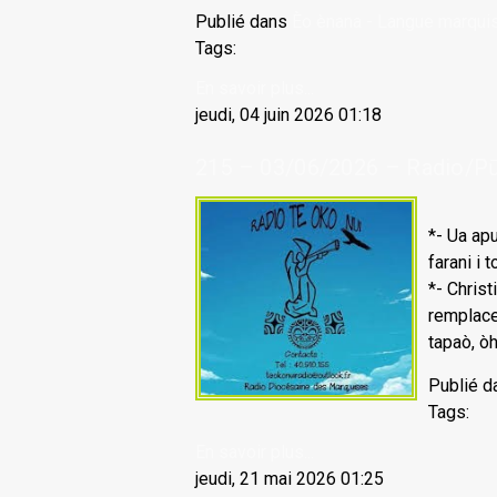
Publié dans
Èo ènana - Langue marqui
Tags:
En savoir plus...
jeudi, 04 juin 2026 01:18
215 – 03/06/2026 – Radio/Pū 
*- Ua apu
farani i 
*- Chris
remplace
tapaò, òh
Publié d
Tags:
En savoir plus...
jeudi, 21 mai 2026 01:25