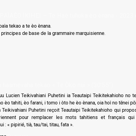
AÈO ÌKIHEI – Te Haè tuhuka èo ènana - 2023 
apaìa tekao a te èo ènana.
s principes de base de la grammaire marquisienne.
haamevaha tekao « Te Òko nui » (30’55’’)
u Lucien Teikivahiani Puhetini ia Teautaipi Teikitekahioho no te 
èo tahiti, èo farani, i tomo i òto he èo ènana, oia hoì no tēnei pōpōuì
n Teikivahiani Puhetini reçoit Teautaipi Teikitekahioho qui pro
viennent pour remplacer les mots tahitiens et français qui
i : « pipirié, tià, tau/tai, titau, fata ».