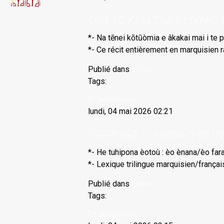
EHU, TE KAIŪ TOA IHOVARE M
*- Na tēnei kōtūòmia e âkakai mai i te 
*- Ce récit entièrement en marquisien r
Publié dans
Livres
Tags:
En savoir plus...
lundi, 04 mai 2026 02:21
TUHIPONA - LEXIQUE TRILINGU
*- He tuhipona èotoù : èo ènana/èo far
*- Lexique trilingue marquisien/françai
Publié dans
Livres
Tags:
En savoir plus...