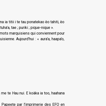
 ia titii i te tau ponatekao èo tahiti, èo
uha’a, tae ; puriki ; pique-nique ».
s mots marquisiens qui conviennent pour
ienne. Aujourd’hui : « aura’a, haapa’o,
 me te Hau nui. E koàka ia too, haahana
 à Papeete par l’imprimerie des EFO en