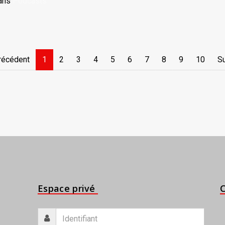
ans
Podcasts
récédent
1
2
3
4
5
6
7
8
9
10
Su
Espace privé