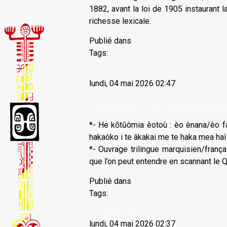
1882, avant la loi de 1905 instaurant l
richesse lexicale.
Publié dans
Livres
Tags:
En savoir plus...
lundi, 04 mai 2026 02:47
TE KAAKŪ – Te Haè tuhuka èo
*- He kōtūòmia èotoù : èo ènana/èo fa
hakaòko i te âkakai me te haka mea haì 
*- Ouvrage trilingue marquisien/franç
que l’on peut entendre en scannant le Q
Publié dans
Livres
Tags:
En savoir plus...
lundi, 04 mai 2026 02:37