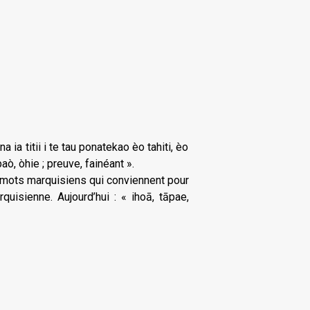
 ia titii i te tau ponatekao èo tahiti, èo
aò, òhie ; preuve, fainéant ».
s mots marquisiens qui conviennent pour
uisienne. Aujourd’hui : « ihoā, tāpae,