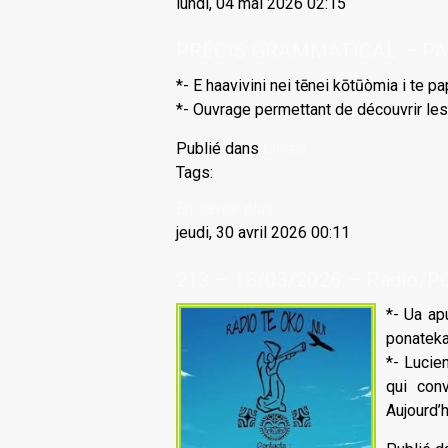
lundi, 04 mai 2026 02:15
PRÉCIS GRAMMATICAL – PAPAÌ
*- E haavivini nei tēnei kōtūòmia i te p
*- Ouvrage permettant de découvrir le
Publié dans
Livres
Tags:
En savoir plus...
jeudi, 30 avril 2026 00:11
213 – 18/03/2026 – Radio/Pū 
*- Ua apu
ponatekao 
*- Lucie
qui con
Aujourd’hu