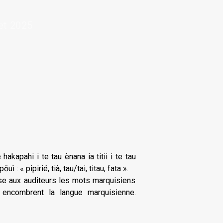
et 2025
hakapahi i te tau ènana ia titii i te tau
 : « pipirié, tià, tau/tai, titau, fata ».
pose aux auditeurs les mots marquisiens
 encombrent la langue marquisienne.