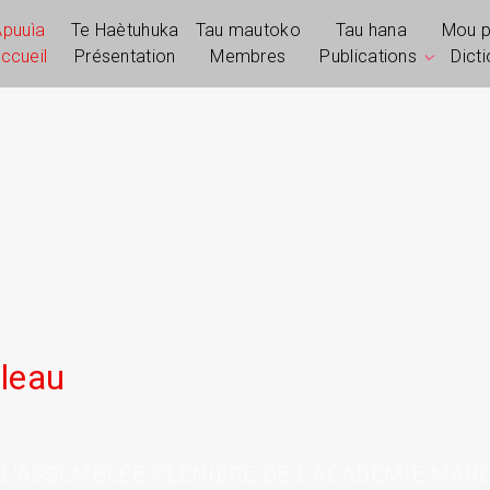
Apuuìa
Te Haètuhuka
Tau mautoko
Tau hana
Mou 
ccueil
Présentation
Membres
Publications
Dict
leau
L'ASSEMBLÉE PLÉNIÈRE DE L’ACADÉMIE MARQU