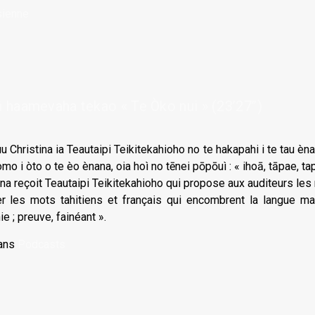
sienne
haamevaha tekao « Te Òko nui » (23’27’’)
u Christina ia Teautaipi Teikitekahioho no te hakapahi i te tau ènana
tomo i òto o te èo ènana, oia hoì no tēnei pōpōuì : « ihoā, tāpae, tap
tina reçoit Teautaipi Teikitekahioho qui propose aux auditeurs le
r les mots tahitiens et français qui encombrent la langue marq
ie ; preuve, fainéant ».
ans
Podcasts