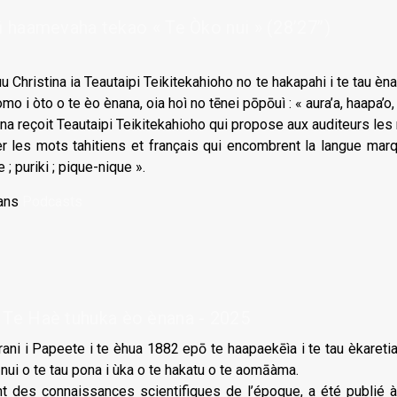
haamevaha tekao « Te Òko nui » (28’27’’)
u Christina ia Teautaipi Teikitekahioho no te hakapahi i te tau ènana
tomo i òto o te èo ènana, oia hoì no tēnei pōpōuì : « aura’a, haapa’o, t
tina reçoit Teautaipi Teikitekahioho qui propose aux auditeurs le
r les mots tahitiens et français qui encombrent la langue marquis
e ; puriki ; pique-nique ».
ans
Podcasts
 Haè tuhuka èo ènana - 2025
rani i Papeete i te èhua 1882 epō te haapaekēìa i te tau èkaretia
nui o te tau pona i ùka o te hakatu o te aomāàma.
nt des connaissances scienti­fiques de l’époque, a été publié