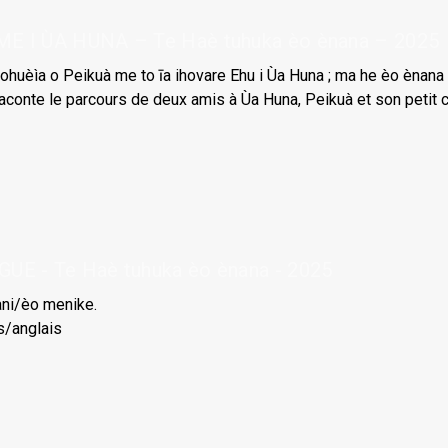
E I ÙA HUNA – Te Haè tuhuka èo ènana – 2025
pohuèìa o Peikuà me to īa ihovare Ehu i Ùa Huna ; ma he èo ènana 
aconte le parcours de deux amis à Ùa Huna, Peikuà et son petit c
E - Te Haè tuhuka èo ènana - 2025
ani/èo menike.
s/anglais