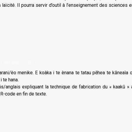
a laïcité. Il pourra servir d’outil à l’enseignement des science
 ènana - 2025
rani/èo menike. E koàka i te ènana te tatau pēhea te kāneaìa o 
i te hana.
ais/anglais expliquant la technique de fabrication du « kaakū 
R-code en fin de texte.