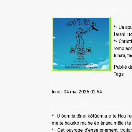
214 – 20/05/2026 – Radio/Pū 
*- Ua apu
farani i 
*- Chris
remplace
tuha’a, ta
Publié d
Tags:
En savoir plus...
lundi, 04 mai 2026 02:54
CONVERSATION CANAQUE – Te
*- U òomiìa tēnei kōtūòmia e te Hau fa
me te hakako ma he èo ènana mēìa i te 
*- Cet ouvrage d’enseignement, traita