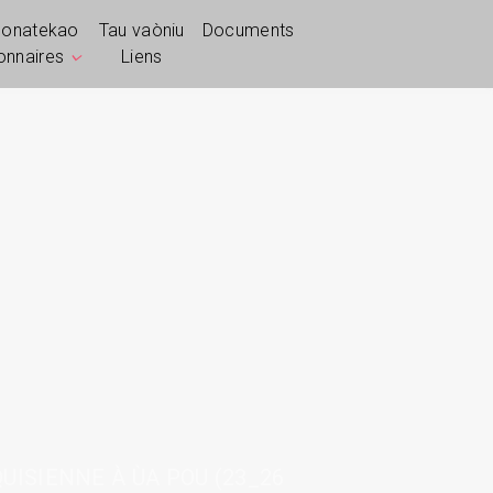
ponatekao
Tau vaòniu
Documents
ionnaires
Liens
ISIENNE À ÙA POU (23_26