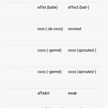
èe (-kē te
effet (balle)
effect (ball-)
pōpō)
...
eèhi
noix (-de coco)
coconut
...
eèhitupu
coco (-germé)
coco (sprouted-)
...
eèhiuto
coco (-germé)
coco (sprouted-)
...
eeva (-ka)
affaibli
weak