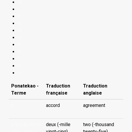
H
I
K
M
N
O
P
R
T
U
V
Ponatekao -
Traduction
Traduction
Terme
française
anglaise
e
accord
agreement
e ìma àu me te
deux (-mille
two (-thousand
tekau e ìma
vingt-cinq)
twenty-five)