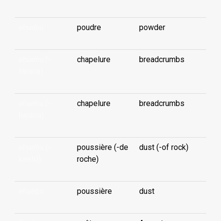
ehuehu
poudre
powder
ehuehu (-
chapelure
breadcrumbs
faraoa)
...
ehuehu (-
chapelure
breadcrumbs
haraoa)
...
ehuehu (-
poussière (-de
dust (-of rock)
keetū)
roche)
ehuèpo
poussière
dust