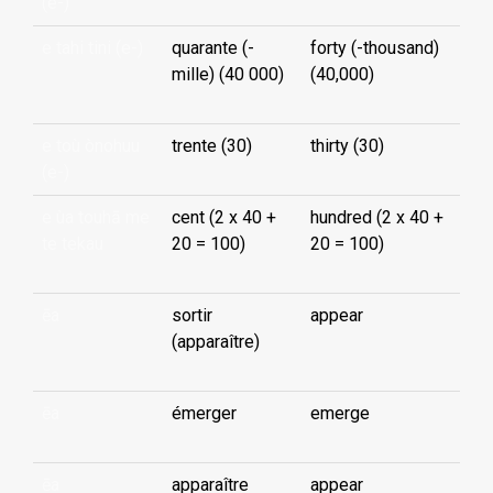
(e-)
e tahi tini (e-)
quarante (-
forty (-thousand)
mille) (40 000)
(40,000)
e toù ònohuu
trente (30)
thirty (30)
(e-)
e ùa touhā me
cent (2 x 40 +
hundred (2 x 40 +
te tekau
20 = 100)
20 = 100)
ēa
sortir
appear
(apparaître)
ēa
émerger
emerge
ēa
apparaître
appear