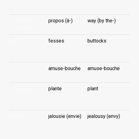
...
eīa (tītahi
propos (à-)
way (by the-)
maakau)
èièi
fesses
buttocks
...
eiei
amuse-bouche
amuse-bouche
èitā (-tupu)
plante
plant
...
èitani
jalousie (envie)
jealousy (envy)
...