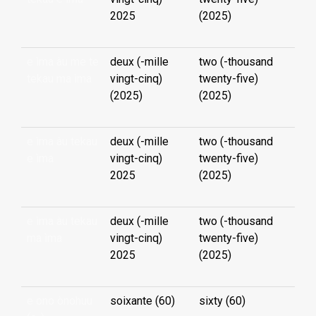
2025
(2025)
e ìma àu me te
deux (-mille
two (-thousand
tekau ma ìma
vingt-cinq)
twenty-five)
(2025)
(2025)
e ìma àu tekau
deux (-mille
two (-thousand
e ìma
vingt-cinq)
twenty-five)
2025
(2025)
e ìma àu tekau
deux (-mille
two (-thousand
ma ìma
vingt-cinq)
twenty-five)
2025
(2025)
e ono ònohuu
soixante (60)
sixty (60)