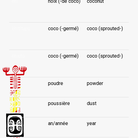
èhi
noix (-de coco)
coconut
...
èhitītupu
coco (-germé)
coco (sprouted-)
...
èhiuto
coco (-germé)
coco (sprouted-)
...
ehu
poudre
powder
ehu
poussière
dust
èhua
an/année
year