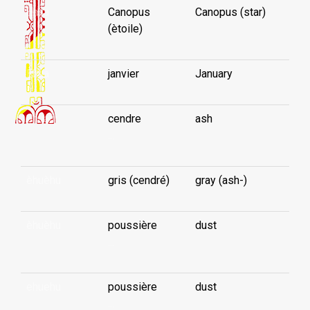
Èhua
Canopus
Canopus (star)
(ètoile)
Èhua
janvier
January
èhuahi
cendre
ash
...
èhuèhu
gris (cendré)
gray (ash-)
èhuèhu
poussière
dust
...
ehuehu
poussière
dust
...