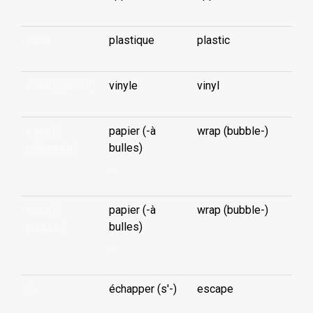
eaea
plastique
plastic
eaea (-pōreni)
vinyle
vinyl
eaea (-
papier (-à
wrap (bubble-)
pukupuku)
bulles)
...
eaea (-
papier (-à
wrap (bubble-)
puupuu)
bulles)
...
èe
échapper (s'-)
escape