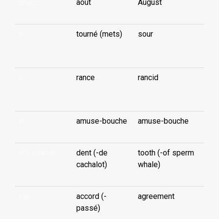
Èhuō
août
August
ei
tourné (mets)
sour
...
ei
rance
rancid
...
ei
amuse-bouche
amuse-bouche
èi (-paaoa)
dent (-de
tooth (-of sperm
cachalot)
whale)
eìa
accord (-
agreement
passé)