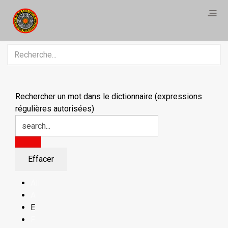
R
Rechercher un mot dans le dictionnaire (expressions
régulières autorisées)
All
A
E
F