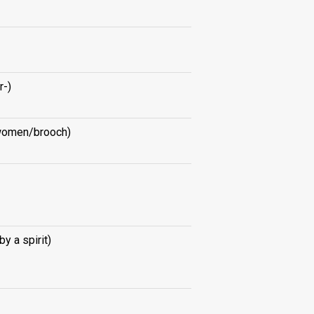
r-)
 women/brooch)
y a spirit)