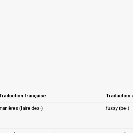
Traduction française
Traduction 
manières (faire des-)
fussy (be-)
..