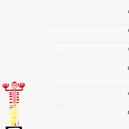
utupā
utupā (pū-)
utupao (-i te àiê)
ùtupapa
.
ùtupō
ututina
.