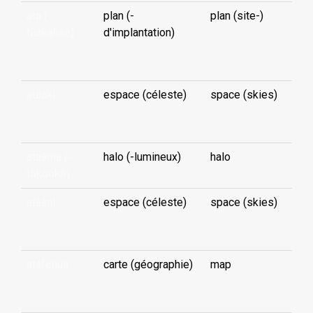
ata (-
plan (-
plan (site-)
tūàkahaè)
d'implantation)
...
ataàki
espace (céleste)
space (skies)
...
ataàma (-
halo (-lumineux)
halo
tākookā)
ataàni
espace (céleste)
space (skies)
...
atafenua
carte (géographie)
map
...