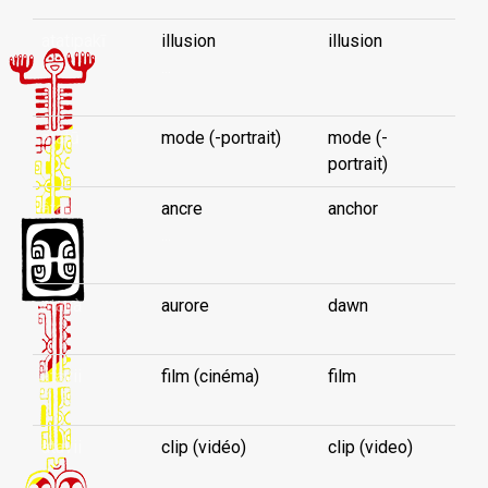
atatipakī
illusion
illusion
...
atatū
mode (-portrait)
mode (-
portrait)
âtau
ancre
anchor
...
atauà
aurore
dawn
atavii
film (cinéma)
film
atavii
clip (vidéo)
clip (video)