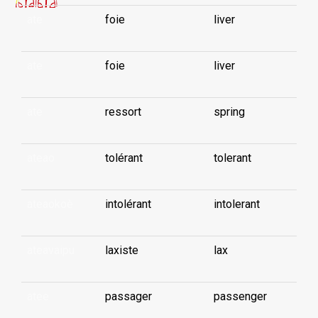
ate
foie
liver
ate
foie
liver
ate
ressort
spring
ateao
tolérant
tolerant
ateaokoè
intolérant
intolerant
ateavaipu
laxiste
lax
atee
passager
passenger