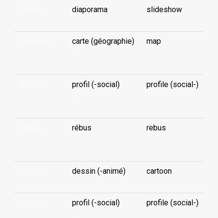
atahee
diaporama
slideshow
atahenua
carte (géographie)
map
...
ataìtea
profil (-social)
profile (social-)
...
atakaò
rébus
rebus
...
atakeu
dessin (-animé)
cartoon
atakitea
profil (-social)
profile (social-)
...