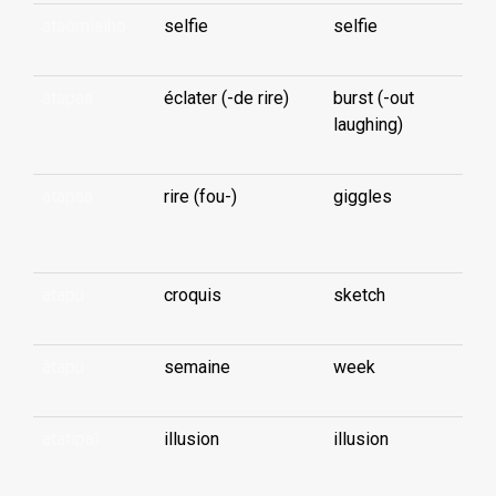
ataòmiaiho
selfie
selfie
àtapaa
éclater (-de rire)
burst (-out
...
laughing)
àtapaa
rire (fou-)
giggles
...
atapu
croquis
sketch
âtapu
semaine
week
atatipaî
illusion
illusion
...