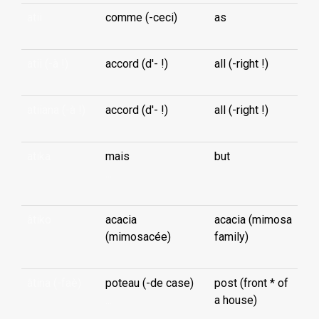
atii
comme (-ceci)
as
atii (-à !)
accord (d'- !)
all (-right !)
atiiana (-à !)
accord (d'- !)
all (-right !)
atika
mais
but
...
âtiko
acacia
acacia (mimosa
(mimosacée)
family)
âtina (-faè)
poteau (-de case)
post (front * of
...
a house)