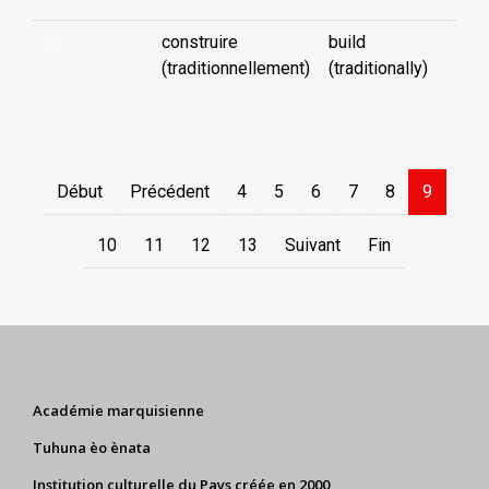
ato
construire
build
(traditionnellement)
(traditionally)
Début
Précédent
4
5
6
7
8
9
10
11
12
13
Suivant
Fin
Académie marquisienne
Tuhuna èo ènata
Institution culturelle du Pays créée en 2000