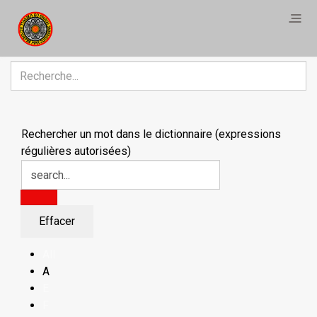
R
Rechercher un mot dans le dictionnaire (expressions
régulières autorisées)
All
A
E
F