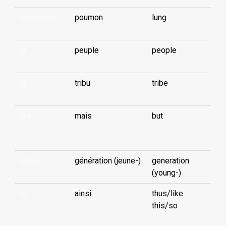
atepuapua
poumon
lung
ati
peuple
people
ati
tribu
tribe
atià
mais
but
...
atihou
génération (jeune-)
generation
(young-)
atii
ainsi
thus/like
...
this/so