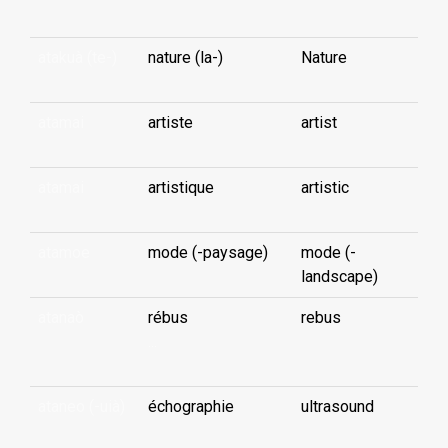
atakuà (te-)
nature (la-)
Nature
atamai
artiste
artist
atamai
artistique
artistic
atamoe
mode (-paysage)
mode (-
landscape)
atanaò
rébus
rebus
...
ataneo (-uià)
échographie
ultrasound