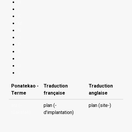
H
I
K
M
N
O
P
R
T
U
V
Ponatekao -
Traduction
Traduction
Terme
française
anglaise
ata (-
plan (-
plan (site-)
tūàkafaè)
d'implantation)
...