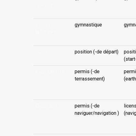
haanevaì)
...
tūako (-
gymnastique
gymn
hakanevaì)
...
tūakoi
position (-de départ)
posit
(start
tūakotiahenua
permis (-de
permi
terrassement)
(eart
...
tūakoutee
permis (-de
licen
naviguer/navigation )
(navi
...