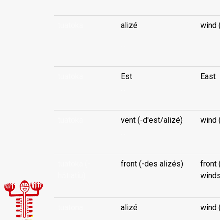
tuatoka
alizé
wind 
...
tuatoka
Est
East
...
tuatoka
vent (-d'est/alizé)
wind 
...
tuatoka (-
front (-des alizés)
front 
hātiatiu)
...
winds
tuatona
alizé
wind 