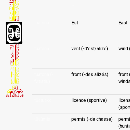
...
tuatona
Est
East
...
tuatona
vent (-d'est/alizé)
wind 
...
tuatona (-
front (-des alizés)
front 
fātiatiu)
...
winds
tūatuako
licence (sportive)
licen
(spor
tūaùmia
permis (-de chasse)
permi
...
(hunti