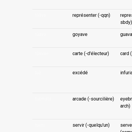
tūàva
représenter (-qqn)
repre
sbdy)
tūava
goyave
guav
tūavae
carte (-d'électeur)
card (
tuê
excédé
infuri
...
tuèmata
arcade (-sourcilière)
eyebr
...
arch)
tueni
servir (-quelqu'un)
serve