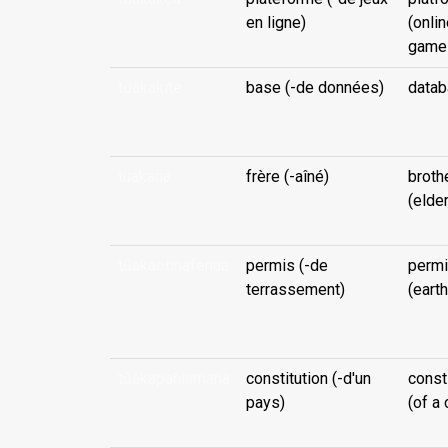
en ligne)
(onli
game
tūàkakite
base (-de données)
data
...
tuakana
frère (-aîné)
broth
...
(elder
tūakaotinafenua
permis (-de
permi
terrassement)
(eart
...
tūàkapahiamana
constitution (-d'un
const
pays)
(of a 