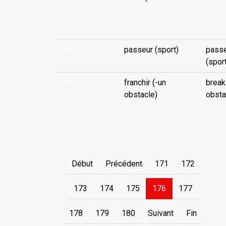
...
tuhakeu
passeur (sport)
pass
(spor
tuhao
franchir (-un
break
obstacle)
obsta
...
Début
Précédent
171
172
173
174
175
176
177
178
179
180
Suivant
Fin