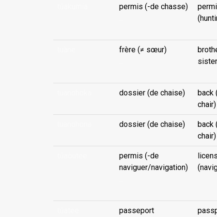
tūakumia
permis (-de chasse)
permi
...
(hunti
tuàne
frère (≠ sœur)
broth
...
sister
tuanohoka
dossier (de chaise)
back 
chair)
tuanohona
dossier (de chaise)
back 
chair)
tūaòutee
permis (-de
licen
naviguer/navigation)
(navi
...
tūatee
passeport
passp