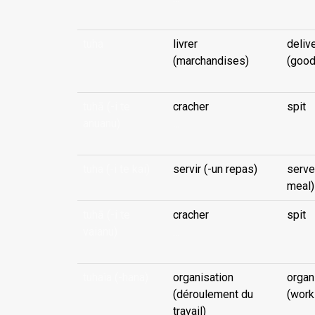
tuha
livrer
deliv
(marchandises)
(good
tuhā (-i te
cracher
spit
anuanu)
...
tuha (-i te kai)
servir (-un repas)
serve
meal)
tuhā (-i te
cracher
spit
vaianu)
...
tuhaìa (-hana)
organisation
organ
(déroulement du
(work
travail)