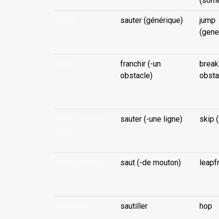
(som
tūfao
sauter (générique)
jump
...
(gene
tufao
franchir (-un
break
obstacle)
obsta
...
tūfao (-e tahi
sauter (-une ligne)
skip (
vako)
...
tūfao (-muto)
saut (-de mouton)
leapf
...
tufatufao
sautiller
hop
...