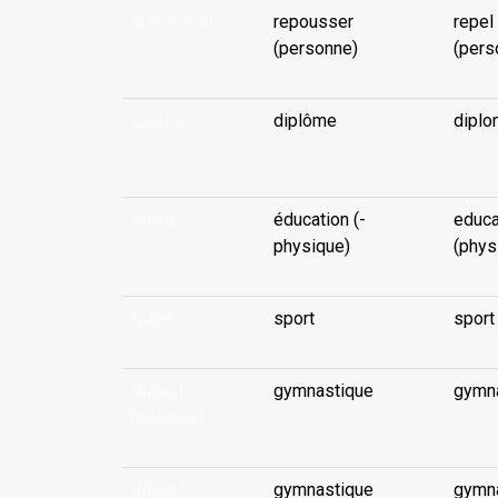
tuàki (-atu)
repousser
repel
(personne)
(pers
tūakite
diplôme
diplo
...
tūako
éducation (-
educa
physique)
(phys
tūako
sport
sport
tūako (-
gymnastique
gymn
haakevaì)
...
tūako (-
gymnastique
gymn