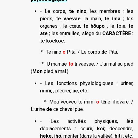
- Le corps,
te nino
; les membres : les
pieds,
te vaevae
; la main,
te ìma
; les
organes : le cœur,
te hōupo
; le foie,
te
ate
; les entrailles, siège du
CARACTÈRE :
te koekoe.
*- Te nino
o
Pita. / Le corps
de
Pita.
*- U mamae
to
ù
vaevae. / J’ai mal au pied
(
Mon
pied a mal.)
- Les fonctions physiologiques : uriner,
mimi
, ; pleurer,
uē
; etc.
*- Mea veoveo te mimi
o
tēnei ihovare. /
L’urine
de
ce cheval pue.
- Les activités physiques, les
déplacements : courir,
koi
; descendre,
heke, iho
; monter (dans la vallée),
hiti
; etc.