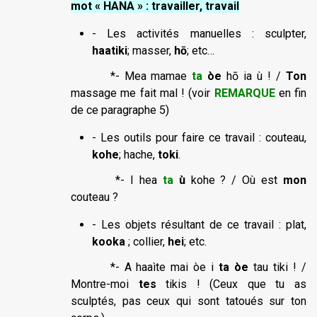
mot « HANA » : travailler, travail
- Les activités manuelles : sculpter,
haatiki
; masser,
hō
; etc…
*- Mea mamae
ta
òe
hō ia ù ! /
Ton
massage me fait mal ! (voir
REMARQUE
en fin
de ce paragraphe 5)
- Les outils pour faire ce travail : couteau,
kohe
; hache,
toki
.
*- I hea
ta
ù
kohe ? / Où est
mon
couteau ?
- Les objets résultant de ce travail : plat,
kooka
; collier,
hei
; etc.
*- A haaìte mai òe i
ta òe
tau tiki ! /
Montre-moi
tes
tikis ! (Ceux que tu as
sculptés, pas ceux qui sont tatoués sur ton