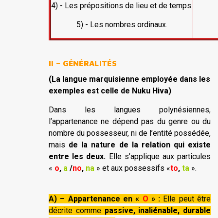
4) - Les prépositions de lieu et de temps.
5) - Les nombres ordinaux.
II – GÉNÉRALITÉS
(La langue marquisienne employée dans les
exemples est celle de Nuku Hiva)
Dans les langues polynésiennes,
l’appartenance ne dépend pas du genre ou du
nombre du possesseur, ni de l’entité possédée,
mais
de la nature de la relation qui existe
entre les deux.
Elle s’applique aux particules
«
o
,
a
/
no
,
na
» et aux possessifs «
to
,
ta
».
A) – Appartenance en «
O
» :
Elle peut être
décrite comme
passive, inaliénable, durable