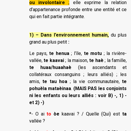
ou involontaire
;
elle exprime la relation
d’appartenance profonde entre une entité et ce
qui en fait partie intégrante.
1) – Dans l’environnement humain,
du plus
grand au plus petit
:
Le pays,
te henua
; l’île,
te motu
; la rivière-
vallée,
te kaavai
; la maison,
te haè
; la famille,
te huaa/huaahaè
(les ascendants et
collatéraux consanguins ; leurs alliés) ; les
amis,
te tau hoa
; la vie communautaire,
te
pohuèìa mataèinaa
.
(MAIS PAS les conjoints
ni les enfants ou leurs alliés : voir B) -, 1) -
et 2) -)
*- O ai
to
òe
kaavai ? / Quelle (Qui) est
ta
vallée ?