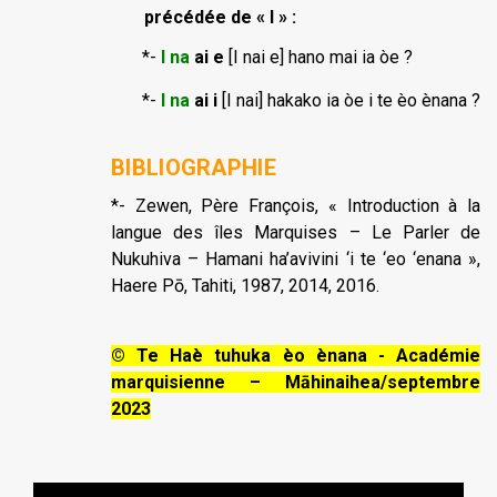
précédée de « I » :
*-
I na
ai
e
[I nai e] hano mai ia òe ?
*-
I na
ai
i
[I nai] hakako ia òe i te èo ènana ?
BIBLIOGRAPHIE
*- Zewen, Père François, « Introduction à la
langue des îles Marquises – Le Parler de
Nukuhiva – Hamani ha’avivini ‘i te ‘eo ‘enana »,
Haere Pō, Tahiti, 1987, 2014, 2016.
© Te Haè tuhuka èo ènana - Académie
marquisienne – Māhinaihea/septembre
2023