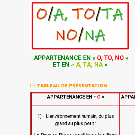
APPARTENANCE EN «
O, TO, NO
»
ET EN «
A, TA, NA
»
I – TABLEAU DE PRÉSENTATION
APPARTENANCE EN «
O
»
APPA
1) - L’environnement humain, du plus
grand au plus petit :