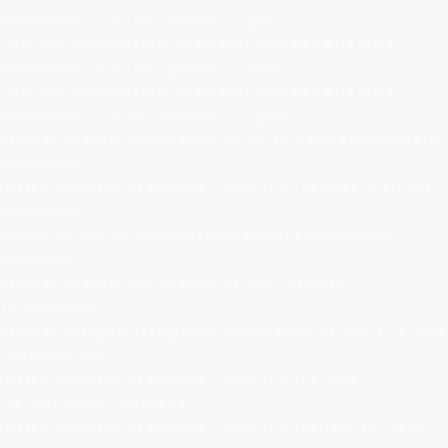
(26/06/2025) - 1/3 – De « adresse » à « plan »
LISTE DES 500/1000 MOTS TRADUITS ET VALIDÉS À UA HUNA
(09/05/2025) - 2/2 – De « gomme » à « valise »
LISTE DES 500/1000 MOTS TRADUITS ET VALIDÉS À UA HUNA
(09/05/2025) - 1/2 - De « s’abstenir » à « golfe »
TABLEAU BILINGUE DES 550 MOTS DE VOCABULAIRE ADMINISTRATIF
(28/02/2025)
HĀMANI VĀHĪHANA HAAPOTOÌA O TE PUTUÌA I TAIOHAE, NUKU HIVA
(20/02/2025)
NOUVELLES RÈGLES ORTHOGRAPHIQUES DE LA VOIX PASSIVE –
20/02/2025
TABLEAU BILINGUE DES 165 MOTS VALIDÉS - TAIOHAE -
16_20/02/2025
TABLEAU FRANÇAIS-MARQUISIEN DES 260 MOTS VALIDÉS À UA HUNA
- OCTOBRE 2024
HĀMANI VĀHĪHANA HAAPOTOÌA O TE PUTUÌA I UA HUNA
(14_20/10/2024)-(ÈO ÈNANA)
HĀMANI VĀHĪHANA HAAPOTOÌA O TE PUTUÌA I VAITAHU ME I TE 25