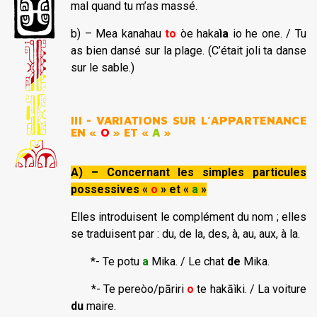
mal quand tu m’as massé.
b) – Mea kanahau
to
òe haka
ìa
io he one. / Tu
as bien dansé sur la plage. (C’était joli ta danse
sur le sable.)
III - VARIATIONS SUR L’APPARTENANCE
EN «
O
» ET «
A
»
A) – Concernant les simples particules
possessives «
o
» et «
a
»
Elles introduisent le complément du nom ; elles
se traduisent par : du, de la, des, à, au, aux, à la.
*- Te potu
a
Mika. / Le chat
de
Mika.
*- Te pereòo/pāriri
o
te hakāìki. / La voiture
du
maire.