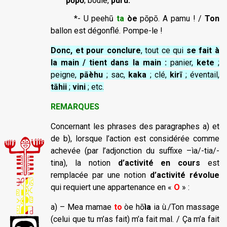
pōpō
; boule,
puru.
*- U peehū
ta
òe
pōpō. A pamu ! /
Ton
ballon est dégonflé. Pompe-le !
Donc
, et pour conclure
, tout ce qui
se fait à
la main / tient dans la main :
panier,
kete
;
peigne,
pāèhu
; sac,
kaka
; clé,
kirī
; éventail,
tāhii
;
vini
; etc.
REMARQUES
Concernant les phrases des paragraphes a) et
de b), lorsque l’action est considérée comme
achevée (par l’adjonction du suffixe –ìa/-tia/-
tina), la notion
d’activité en cours
est
remplacée par une notion
d’activité révolue
qui requiert une appartenance en «
O
» :
a) – Mea mamae
to
òe hō
ìa
ia ù./Ton massage
(celui que tu m’as fait) m’a fait mal. / Ça m’a fait