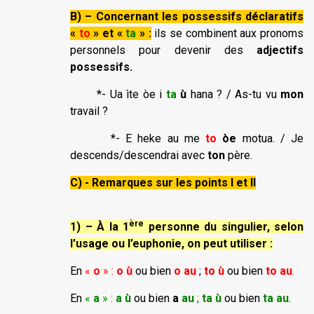
B) – Concernant les possessifs déclaratifs
«
to
» et «
ta
» :
ils se combinent aux pronoms
personnels pour devenir des
adjectifs
possessifs.
*- Ua ìte òe i
ta
ù
hana ? / As-tu vu
mon
travail ?
*- E heke au me
to
òe
motua. / Je
descends/descendrai avec
ton
père.
C) - Remarques sur les points I et II
ère
1) – À la 1
personne du singulier, selon
l’usage ou l’euphonie, on peut utiliser :
En
«
o
» :
o ù
ou bien
o au
;
to ù
ou bien
to au
.
En
«
a
» :
a ù
ou bien
a
au
;
ta ù
ou bien
ta au
.