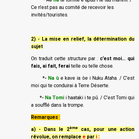
Ce n’est pas au comité de recevoir les
invités/touristes.
2) - La mise en relief, la détermination du
sujet
On traduit cette structure par :
c’est moi… qui
fais, ai fait, ferai
telle ou telle chose.
*-
Na ù
e kave ia òe i Nuku Ataha. / C’est
moi qui te conduirai à Terre Déserte.
*-
Na Tomi
i haataki i te pū. / C’est Tomi qui
a soufflé dans la trompe.
Remarques
:
ème
a) - Dans le 2
cas, pour une action
révolue, on remplace
e
par
i
: