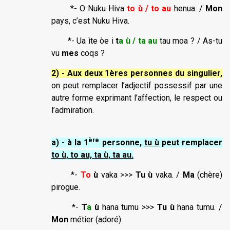
*- O Nuku Hiva
to ù / to au
henua. /
Mon
pays, c’est Nuku Hiva.
*- Ua ìte òe i
t
a ù / ta au
tau moa ? / As-tu
vu
mes
coqs ?
2) - Aux deux 1ères personnes du singulier,
on peut remplacer l’adjectif possessif par une
autre forme exprimant l’affection, le respect ou
l’admiration.
ère
a) - à la 1
personne,
tu ù
peut remplacer
to ù, to au, ta ù, ta au.
*-
To
ù
vaka >>>
Tu ù
vaka. /
Ma
(chère)
pirogue.
*-
T
a
ù
hana tumu >>>
Tu ù
hana tumu. /
Mon
métier (adoré).