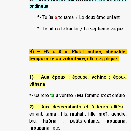
ordinaux
*- Te ùa
o
te tama. / Le deuxième enfant.
*- Te hitu
o
te kaùtai. / La septième vague.
B) – EN «
A
».
Plutôt
active, aliénable,
temporaire ou volontaire
, elle s’applique :
1) - Aux époux :
épouse,
vehine ;
époux,
vāhana
*- Ua rere
ta
ù
vehine. /
Ma
femme s’est enfuie.
2) - Aux descendants et à leurs alliés
:
enfant,
tama
; fils,
mahaì
; fille,
moî
; gendre,
bru,
huòna
; petits-enfants,
poupuna,
moupuna
; etc.