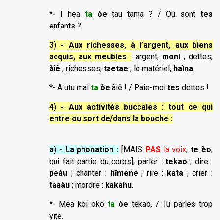
*- I hea
ta
òe
tau tama ? / Où sont
tes
enfants ?
3) - Aux richesses, à l’argent, aux biens
acquis, aux meubles
:
argent,
moni
; dettes,
àiê
; richesses,
taetae
; le matériel,
haìna
.
*- A utu mai
ta
òe
àiê ! / Paie-moi
tes
dettes !
4) - Aux activités buccales : tout ce qui
entre ou sort de/dans la bouche :
a) - La phonation :
[MAIS
PAS
la voix
,
te èo
,
qui fait partie du corps], parler :
tekao
; dire :
peàu
; chanter :
hīmene
; rire :
kata
; crier :
taaàu
; mordre :
kakahu
.
*- Mea koi oko
ta
òe
tekao. / Tu parles trop
vite.