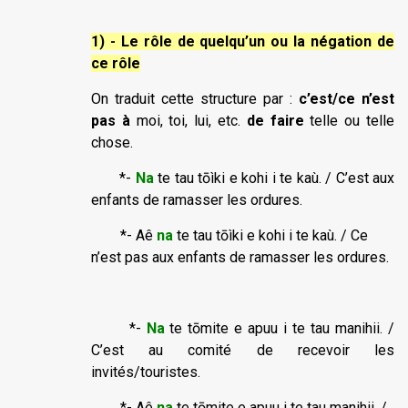
1) - Le rôle de quelqu’un ou la négation de
ce rôle
On traduit cette structure par :
c’est/ce n’est
pas à
moi, toi, lui, etc.
de faire
telle ou telle
chose.
*-
N
a
te tau tōìki e kohi i te kaù. / C’est aux
enfants de ramasser les ordures.
*- Aê
na
te tau tōìki e kohi i te kaù. / Ce
n’est pas aux enfants de ramasser les ordures.
*-
N
a
te tōmite e apuu i te tau manihii. /
C’est au comité de recevoir les
invités/touristes.
*- Aê
na
te tōmite e apuu i te tau manihii. /