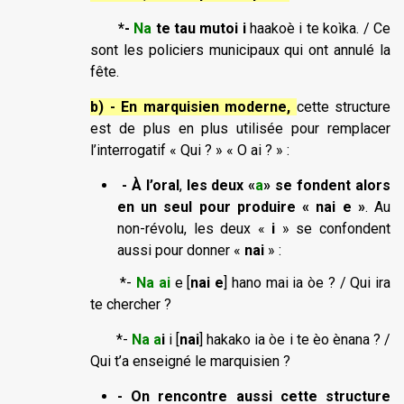
*-
Na
te tau mutoi
i
haakoè i te koìka. / Ce
sont les policiers municipaux qui ont annulé la
fête.
b) - En marquisien moderne
,
cette structure
est de plus en plus utilisée pour remplacer
l’interrogatif « Qui ? » « O ai ? » :
- À l’oral
,
les deux «
a
» se fondent alors
en un seul pour produire «
nai e
»
. Au
non-révolu, les deux «
i
» se confondent
aussi pour donner «
nai
» :
*-
Na ai
e [
nai e
] hano mai ia òe ? / Qui ira
te chercher ?
*-
Na a
i
i [
nai
] hakako ia òe i te èo ènana ? /
Qui t’a enseigné le marquisien ?
- On rencontre aussi cette structure