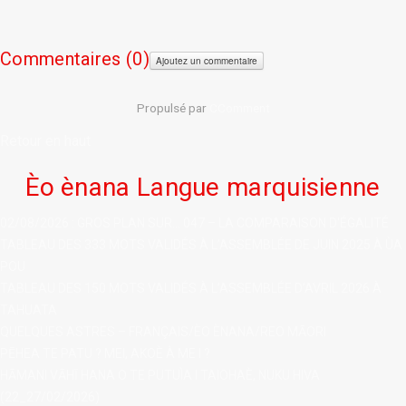
Commentaires (
0)
Ajoutez un commentaire
Propulsé par
CComment
Retour en haut
Èo ènana Langue marquisienne
02/08/2026 : GROS PLAN SUR... 047 – LA COMPARAISON D'ÉGALITÉ
TABLEAU DES 333 MOTS VALIDÉS À L’ASSEMBLÉE DE JUIN 2025 À ÙA
POU
TABLEAU DES 150 MOTS VALIDÉS À L’ASSEMBLÉE D’AVRIL 2026 À
TAHUATA
QUELQUES ASTRES – FRANÇAIS/ÈO ÈNANA/REO MĀORI
PĒHEA TE PATU ? MEI, AKOÈ À ME I ?
HĀMANI VĀHĪ HANA O TE PUTUÌA I TAIOHAÈ, NUKU HIVA
(22_27/02/2026)