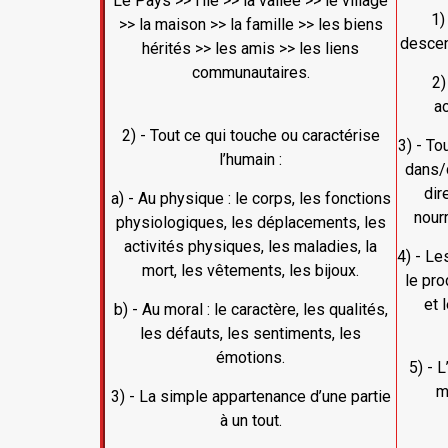
Le Pays >> l’île >> la vallée >> le village
1)
>> la maison >> la famille >> les biens
descend
hérités >> les amis >> les liens
communautaires.
2)
ac
2) - Tout ce qui touche ou caractérise
3) - To
l’humain :
dans/d
dire
a) - Au physique : le corps, les fonctions
nourr
physiologiques, les déplacements, les
activités physiques, les maladies, la
4) - Le
mort, les vêtements, les bijoux.
le pro
et 
b) - Au moral : le caractère, les qualités,
les défauts, les sentiments, les
émotions.
5) - 
m
3) - La simple appartenance d’une partie
à un tout.