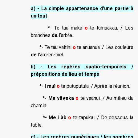
a) - La simple appartenance d’une partie à
un tout
*- Te tau maka
o
te tumuâkau. / Les
branches
de
l’arbre.
*- Te tau vaitini
o
te anuanua. / Les couleurs
de
l’arc-en-ciel.
b) - Les repères spatio-temporels /
prépositions de lieu et temps
*-
I muì
o
te putuputuìa. / Après la réunion.
*
- Ma vāveka
o
te vaanui. / Au milieu du
chemin.
*
- Me i àò
o
te tapukai. / De dessous la
table.
c) - Les repères numériques / les nombres