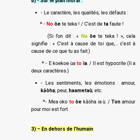
b) - Sur le plan moral
:
- Le caractère, les qualités, les défauts :
* -
No
òe
te teka ! / C’est de
ta
faute !
(Si l’on dit : «
Na
òe
te teka ! », cela
signifie : « C’est à cause de toi que,… c’est à
cause de ce que tu as fait.)
* - E koekoe ùa
to
īa
. / Il est hypocrite (Il a
deux caractères.)
- Les sentiments, les émotions : amour,
kāòha
; peur,
haametaù
; etc.
*- Mea oko
to
òe
kāòha ia ù. /
Ton
amour
pour moi est fort.
3) – En dehors de l’humain