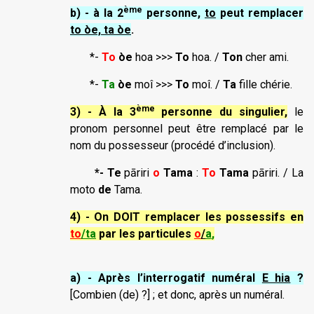
ème
b) - à la 2
personne,
to
peut remplacer
to òe, ta òe
.
*-
To
òe
hoa >>>
To
hoa. /
Ton
cher ami.
*-
Ta
òe
moî >>>
To
moî. /
Ta
fille chérie.
ème
3) - À la 3
personne du singulier,
le
pronom personnel peut être remplacé par le
nom du possesseur (procédé d’inclusion).
*- Te
pāriri
o
Tama
:
To
Tama
pāriri. / La
moto
de
Tama.
4) - On DOIT remplacer les possessifs en
to
/ta
par les part
icules
o
/
a
,
a) - Après l’interrogatif numéral
E hia
?
[Combien (de) ?] ; et donc, après un numéral.