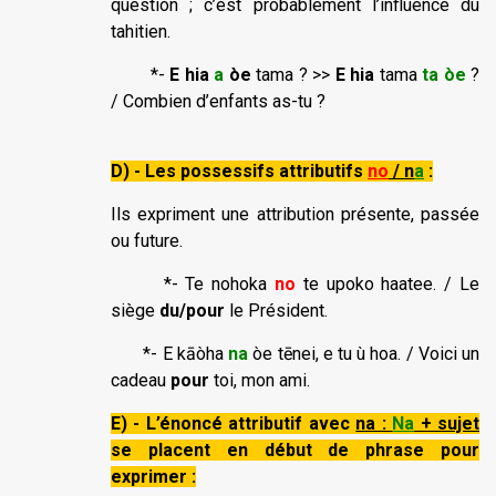
question ; c’est probablement l’influence du
tahitien.
*-
E hia
a
òe
tama ? >>
E hia
tama
ta òe
?
/ Combien d’enfants as-tu ?
D) - Les possessifs attributifs
no
/ n
a
:
Ils expriment une attribution présente, passée
ou future.
*- Te nohoka
no
te upoko haatee. / Le
siège
du/pour
le Président.
*- E kāòha
na
òe tēnei, e tu ù hoa. / Voici un
cadeau
pour
toi, mon ami.
E) - L’énoncé attributif avec
na :
Na
+ sujet
se placent en début de phrase pour
exprimer :