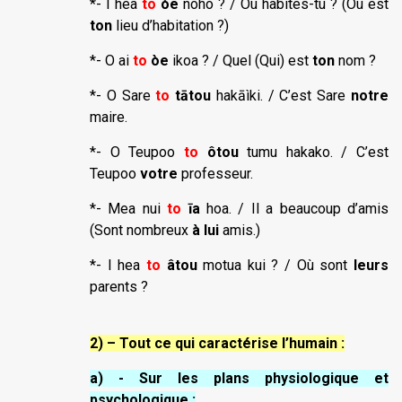
*- I hea
to
òe
noho ? / Où habites-tu ? (Où est
ton
lieu d’habitation ?)
*- O ai
to
òe
ikoa ? / Quel (Qui) est
ton
nom ?
*- O Sare
to
tātou
hakāìki. / C’est Sare
notre
maire.
*- O Teupoo
to
ôtou
tumu hakako. / C’est
Teupoo
votre
professeur.
*- Mea nui
to
īa
hoa. / Il a beaucoup d’amis
(Sont nombreux
à lui
amis.)
*- I hea
to
âtou
motua kui ? / Où sont
leurs
parents ?
2) – Tout ce qui caractérise l’humain :
a) - Sur les plans physiologique et
psychologique :