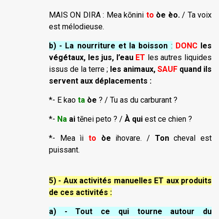
MAIS ON DIRA : Mea kōnini
to
òe èo.
/ Ta voix
est mélodieuse.
b) - La nourriture et la boisson
:
DONC
les
végétaux, les jus, l’eau
ET
les autres liquides
issus de la terre ;
les animaux,
SAUF
quand ils
servent aux déplacements :
*- E kao
ta
òe
? / Tu as du carburant ?
*-
Na
ai
tēnei peto ? /
À qui
est ce chien ?
*- Mea ìi
to
òe
ihovare. /
Ton
cheval est
puissant.
5) - Aux activités manuelles ET aux produits
de ces activités :
a) - Tout ce qui tourne autour du