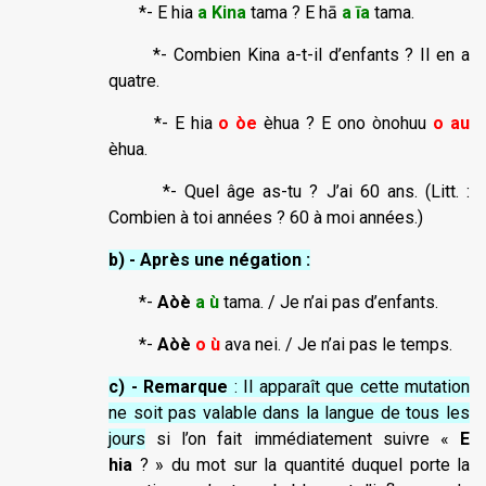
*- E hia
a Kina
tama ? E hā
a īa
tama.
*- Combien Kina a-t-il d’enfants ? Il en a
quatre.
*- E hia
o òe
èhua ? E ono ònohuu
o au
èhua.
*- Quel âge as-tu ? J’ai 60 ans. (Litt. :
Combien à toi années ? 60 à moi années.)
b) - Après une négation :
*-
Aòè
a ù
tama. / Je n’ai pas d’enfants.
*-
Aòè
o ù
ava nei. / Je n’ai pas le temps.
c) - Remarque
: Il apparaît que cette mutation
ne soit pas valable dans la langue de tous les
jours
si l’on fait immédiatement suivre «
E
hia
? » du mot sur la quantité duquel porte la