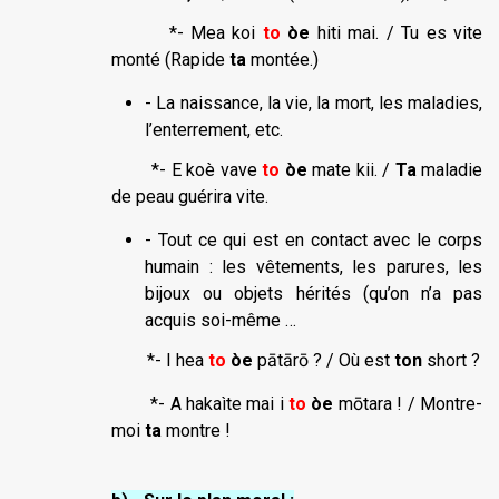
*- Mea koi
to
òe
hiti mai. / Tu es vite
monté (Rapide
ta
montée.)
- La naissance, la vie, la mort, les maladies,
l’enterrement, etc.
*- E koè vave
to
òe
mate kii. /
Ta
maladie
de peau guérira vite.
- Tout ce qui est en contact avec le corps
humain : les vêtements, les parures, les
bijoux ou objets hérités (qu’on n’a pas
acquis soi-même …
*- I hea
to
òe
pātārō ? / Où est
ton
short ?
*- A hakaìte mai i
to
òe
mōtara ! / Montre-
moi
ta
montre !