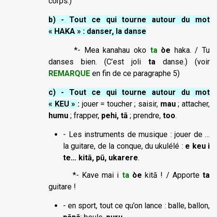
corps.)
b) - Tout ce qui tourne autour du mot
« HAKA » : danser, la danse
*- Mea kanahau oko
ta
òe
haka. / Tu
danses bien. (C’est joli
ta
danse.) (voir
REMARQUE
en fin de ce paragraphe 5)
c) - Tout ce qui tourne autour du mot
« KEU »
:
jouer = toucher ; saisir,
mau
; attacher,
humu
; frapper,
pehi, tā
; prendre,
too
.
- Les instruments de musique : jouer de …
la guitare, de la conque, du ukulélé :
e keu i
te… kitā, pū, ukarere
.
*- Kave mai i
ta
òe
kitā ! / Apporte
ta
guitare !
- en sport, tout ce qu’on lance : balle, ballon,