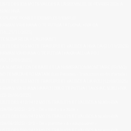
LISTE DES 326 MOTS VALIDÉS À L’ASSEMBLÉE DE FÉVRIER 2026 À
NUKU HIVA
contact@ac
CONJONCTIONS ET EXEMPLES D’EMPLOI
HĀMANI VĀHĪ HANA O TE PUTUÌA I ATUONA, HIVA OA
(16_21/11/2025)
TE NUINA RETA – L’ALPHABET
LISTE DES 165 MOTS TRADUITS ET VALIDÉS À HIVA OA (21/11/2025)
HĀMANI VĀHĪHANA O TE PUTUÌA I HAKAHAU, UA POU
(07_12/09/2025)
LA NUMÉRATION DE BASE ET LA NUMÉRATION MONÉTAIRE (FR/MQ)
NO TE MATAHETŪ MATAÌKI (Les Pléiades - Traduction en fin d'article)
LISTE DES 363 MOTS TRADUITS ET VALIDÉS À UA POU (12/09/2025)
HĀMANI VĀHĪHANA HAAPOTOÌA O TE PUTUÌA I TAIOHAE, NUKU HIVA
(22-26/06/2025)
LISTE DES 413/1413 MOTS TRADUITS ET VALIDÉS À NUKU HIVA
(26/06/2025) - 3/3 – De « saut » à « zone »
LISTE DES 500/1413 MOTS TRADUITS ET VALIDÉS À NUKU HIVA
(26/06/2025) - 2/3 – De « planche » à « saupoudrer »
LISTE DES 500/1413 MOTS TRADUITS ET VALIDÉS À NUKU HIVA