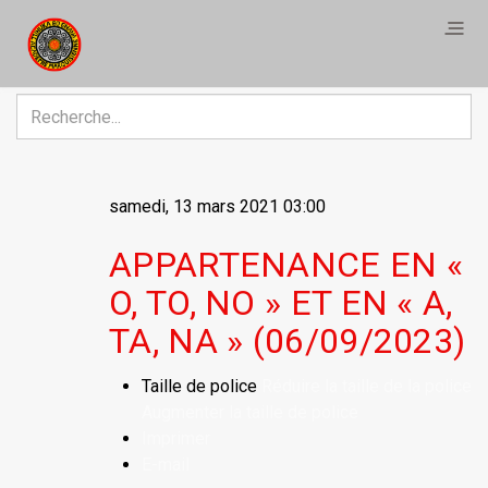
R
samedi, 13 mars 2021 03:00
APPARTENANCE EN «
O, TO, NO » ET EN « A,
TA, NA » (06/09/2023)
Taille de police
Réduire la taille de la police
Augmenter la taille de police
Imprimer
E-mail