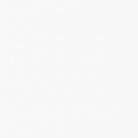
TIHE I TE 29 NO ÈHUŌ 2024 (ÈO ÈNANA)
TABLEAU BILINGUE DES 157 MOTS VALIDÉS - VAITAHU -
25_29/08/2024
TABLEAU BILINGUE DES 34 MOTS VARIÉS VALIDÉS - ATUONA -
16_20/06/2024
TABLEAU BILINGUE DES 349 MOTS VALIDÉS - HAKAHAU - 05-
09/04/2024
TABLEAU BILINGUE DES 700 MOTS VALIDÉS - TAIOHAE 16-20/02/2024
LES MÉTAUX - TE TAU PUHIPUHI (N) - TE TAU PAAPAA (S) (Mise à jour :
19/02/2023)
APPLICATION DU MACRON DANS LES MOTS COMPOSÉS DE DEUX
VOYELLES (17/11/2022)
TE TAU PUTA METAKI - LA ROSE DES VENTS MARQUISIENS
(17/11/2022)
TERMINOLOGIE GRAMMATICALE MARQUISIENNE - MAJ - 15/03/2026
TE TAU TAI I ÙKA/ÀÒ AÈ - ASCENDANTS/DESCENDANTS
LISTE DES MOTS-BASES MODIFIÉS PAR UN AUTRE ADVERBE
AUGMENTATIF QUE « OKO / OO »
APPARTENANCE EN « O, TO, NO » ET EN « A, TA, NA » (06/09/2023)