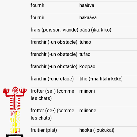
fournir
haaàva
fournir
hakaàva
frais (poisson, viande)
oàoà (ika, kiko)
franchir (-un obstacle)
tuhao
franchir (-un obstacle)
tufao
franchir (-un obstacle)
keepao
franchir (-une étape)
tihe (-ma tītahi kēkē)
frotter (se-) (comme
miinoni
les chats)
frotter (se-) (comme
miinone
les chats)
fruitier (plat)
haoka (-pukukai)