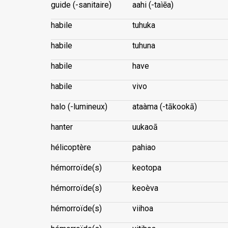
guide (-sanitaire)
aahi (-taìēa)
habile
tuhuka
habile
tuhuna
habile
have
habile
vivo
halo (-lumineux)
ataàma (-tākookā)
hanter
uukaoā
hélicoptère
pahiao
hémorroïde(s)
keotopa
hémorroïde(s)
keoèva
hémorroïde(s)
viihoa