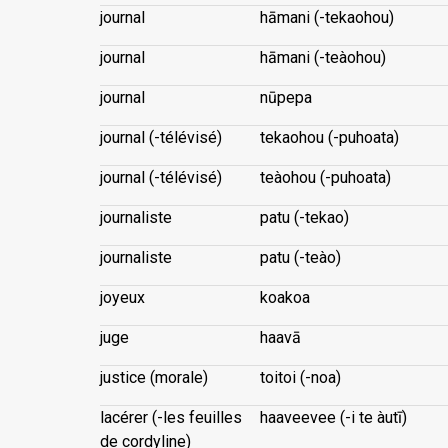
journal
hāmani (-tekaohou)
journal
hāmani (-teàohou)
journal
nūpepa
journal (-télévisé)
tekaohou (-puhoata)
journal (-télévisé)
teàohou (-puhoata)
journaliste
patu (-tekao)
journaliste
patu (-teào)
joyeux
koakoa
juge
haavā
justice (morale)
toitoi (-noa)
lacérer (-les feuilles
haaveevee (-i te àutī)
de cordyline)