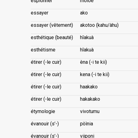
espionner
moioè
essayer
ako
essayer (vêtement)
akotoo (kahu/àhu)
esthétique (beauté)
hīakuà
esthétisme
hīakuà
étirer (-le cuir)
èna (-i te kii)
étirer (-le cuir)
kena (-i te kii)
étirer (-le cuir)
haakako
étirer (-le cuir)
hakakako
étymologie
vivotumu
évanouir (s’-)
pòìnia
évanouir (s’-)
viiponi