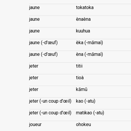
jaune
tokatoka
jaune
ènaèna
jaune
kuuhua
jaune (-d'œuf)
èka (-māmaì)
jaune (-d'œuf)
èna (-māmaì)
jeter
titii
jeter
tioà
jeter
kāmū
jeter (-un coup d’œil)
kao (-atu)
jeter (-un coup d’œil)
matikao (-atu)
joueur
ohokeu