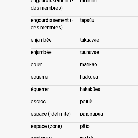
engourdissement (-
mōnunu
des membres)
engourdissement (-
tapaùu
des membres)
enjambée
tukuavae
enjambée
tuunavae
épier
matikao
équerrer
haakūea
équerrer
hakakūea
escroc
petuè
espace (-délimité)
pāiopāpua
espace (zone)
pāio