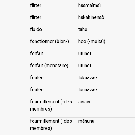
flirter
haamaìmaì
flirter
hakahinenaò
fluide
tahe
fonctionner (bien-)
hee (-meitaì)
forfait
utuhei
forfait (monétaire)
utuhei
foulée
tukuavae
foulée
tuunavae
fourmillement (-des
aviavī
membres)
fourmillement (-des
mēnunu
membres)