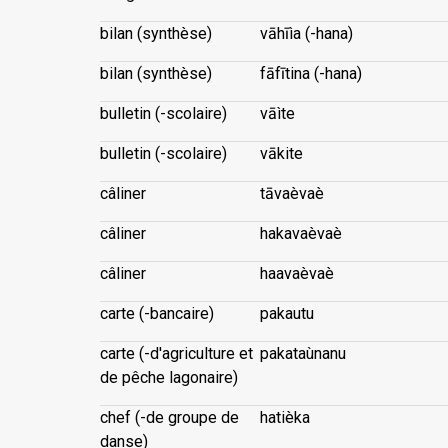
bilan (synthèse)
vāhīìa (-hana)
bilan (synthèse)
fāfītina (-hana)
bulletin (-scolaire)
vāìte
bulletin (-scolaire)
vākite
câliner
tāvaèvaè
câliner
hakavaèvaè
câliner
haavaèvaè
carte (-bancaire)
pakautu
carte (-d'agriculture et
pakataùnanu
de pêche lagonaire)
chef (-de groupe de
hatièka
danse)