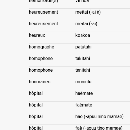
hémorroïde(s)
vitihoa
heureusement
meitaì (-ai à)
heureusement
meitaì (-ai)
heureux
koakoa
homographe
patutahi
homophone
takitahi
homophone
tanitahi
honoraires
moniutu
hôpital
haèmate
hôpital
faèmate
hôpital
haè (-apuu nino mamae)
hôpital
faè (-apuu tino memae)