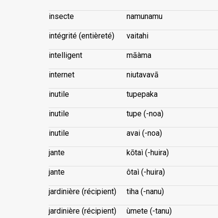
insecte
namunamu
intégrité (entièreté)
vaitahi
intelligent
māàma
internet
niutavavā
inutile
tupepaka
inutile
tupe (-noa)
inutile
avai (-noa)
jante
kōtaì (-huira)
jante
ôtaì (-huira)
jardinière (récipient)
tiha (-nanu)
jardinière (récipient)
ùmete (-tanu)