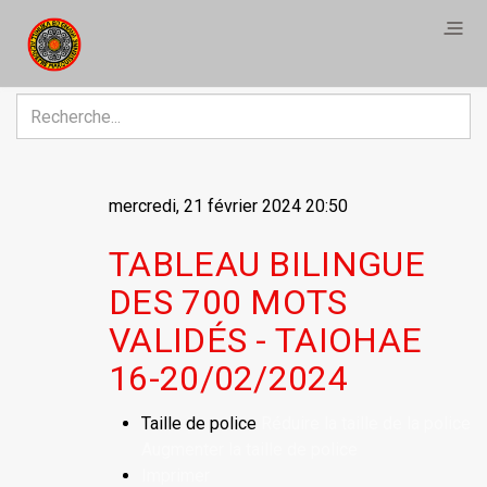
R
mercredi, 21 février 2024 20:50
TABLEAU BILINGUE
DES 700 MOTS
VALIDÉS - TAIOHAE
16-20/02/2024
Taille de police
Réduire la taille de la police
Augmenter la taille de police
Imprimer