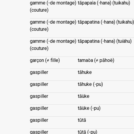
gamme (-de montage)
tāpapaìa (-hana) (tuikahu)
(couture)
gamme (-de montage)
tāpapatina (-hana) (tuikahu)
(couture)
gamme (-de montage)
tāpapatina (-hana) (tuiàhu)
(couture)
garçon (≠ fille)
tamaòa (≠ pāhoè)
gaspiller
tāhuke
gaspiller
tāhuke (-pu)
gaspiller
tāùke
gaspiller
tāùke (-pu)
gaspiller
tūtā
gaspiller
tūtā (-pu)