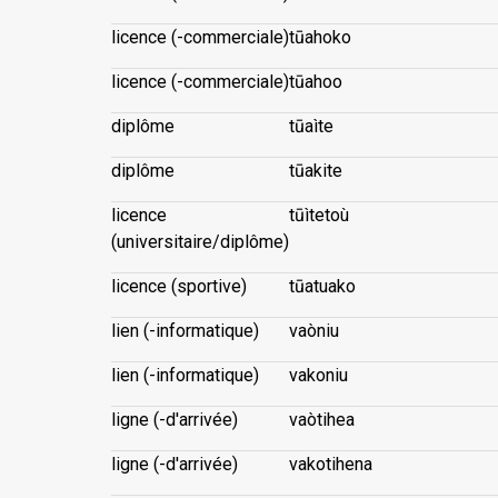
licence (-commerciale)
tūahoko
licence (-commerciale)
tūahoo
diplôme
tūaìte
diplôme
tūakite
licence
tūìtetoù
(universitaire/diplôme)
licence (sportive)
tūatuako
lien (-informatique)
vaòniu
lien (-informatique)
vakoniu
ligne (-d'arrivée)
vaòtihea
ligne (-d'arrivée)
vakotihena