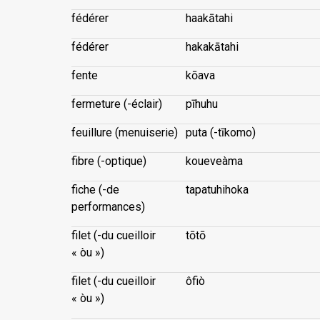
fédérer
haakātahi
fédérer
hakakātahi
fente
kōava
fermeture (-éclair)
pīhuhu
feuillure (menuiserie)
puta (-tīkomo)
fibre (-optique)
koueveàma
fiche (-de
tapatuhihoka
performances)
filet (-du cueilloir
tōtō
« òu »)
filet (-du cueilloir
ôfiò
« òu »)