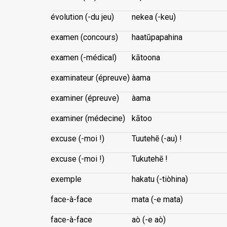
évolution (-du jeu)
nekea (-keu)
examen (concours)
haatūpapahina
examen (-médical)
kātoona
examinateur (épreuve)
àama
examiner (épreuve)
àama
examiner (médecine)
kātoo
excuse (-moi !)
Tuutehē (-au) !
excuse (-moi !)
Tukutehē !
exemple
hakatu (-tiòhina)
face-à-face
mata (-e mata)
face-à-face
aò (-e aò)