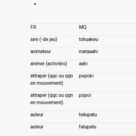
E-mail
FR
MQ
aire (-de jeu)
tohuakeu
animateur
mataaahi
animer (activités)
aahi
attraper (qqc ou qqn
popoki
en mouvement)
attraper (qqc ou qqn
popoì
en mouvement)
auteur
hatupatu
auteur
fatupatu