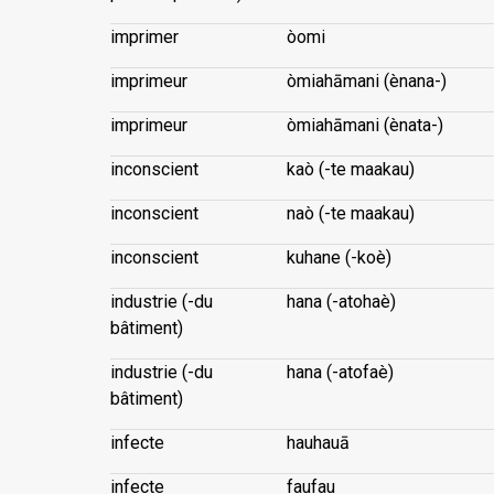
imprimer
òomi
imprimeur
òmiahāmani (ènana-)
imprimeur
òmiahāmani (ènata-)
inconscient
kaò (-te maakau)
inconscient
naò (-te maakau)
inconscient
kuhane (-koè)
industrie (-du
hana (-atohaè)
bâtiment)
industrie (-du
hana (-atofaè)
bâtiment)
infecte
hauhauā
infecte
faufau