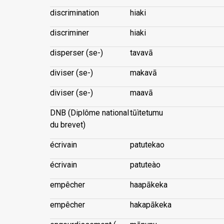
discrimination
hiaki
discriminer
hiaki
disperser (se-)
tavavā
diviser (se-)
makavā
diviser (se-)
maavā
DNB (Diplôme national
tūìtetumu
du brevet)
écrivain
patutekao
écrivain
patuteào
empêcher
haapākeka
empêcher
hakapākeka