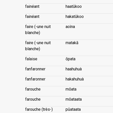
fainéant
haatūkoo
fainéant
hakatūkoo
faire (-une nuit
aoìna
blanche)
faire (-une nuit
matakā
blanche)
falaise
ōpata
fanfaronner
haahuhuà
fanfaronner
hakahuhuà
farouche
mōata
farouche
mōataata
farouche (très-)
pūataata