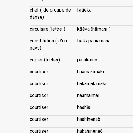
chef (-de groupe de
fatièka
danse)
circulaire (lettre-)
kāèva (hāmani-)
constitution (-d'un
tūàkapahiamana
pays)
copier (tricher)
patukamo
courtiser
haamakimaki
courtiser
hakamakimaki
courtiser
haamaìmaì
courtiser
haahīa
courtiser
haahinenaò
courtiser
hakahinenaò