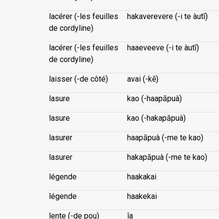
lacérer (-les feuilles
hakaverevere (-i te àutī)
de cordyline)
lacérer (-les feuilles
haaeveeve (-i te àutī)
de cordyline)
laisser (-de côté)
avai (-kē)
lasure
kao (-haapāpuà)
lasure
kao (-hakapāpuà)
lasurer
haapāpuà (-me te kao)
lasurer
hakapāpuà (-me te kao)
légende
haakakai
légende
haakekai
lente (-de pou)
îa