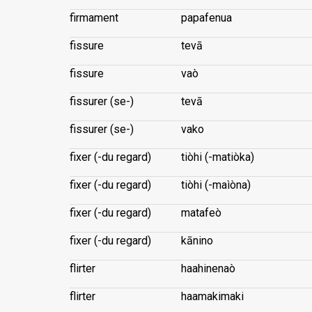
firmament
papafenua
fissure
tevā
fissure
vaò
fissurer (se-)
tevā
fissurer (se-)
vako
fixer (-du regard)
tiòhi (-matiòka)
fixer (-du regard)
tiòhi (-maìòna)
fixer (-du regard)
matafeò
fixer (-du regard)
kānino
flirter
haahinenaò
flirter
haamakimaki