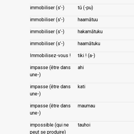
immobiliser (s’-)
tū (-pu)
immobiliser (s’-)
haamātuu
immobiliser (s’-)
hakamātuku
immobiliser (s’-)
haamātuku
Immobilisez-vous !
tiki ! (a-)
impasse (être dans
ahi
une-)
impasse (être dans
kati
une-)
impasse (être dans
maumau
une-)
impossible (qui ne
tauhoi
peut se produire)