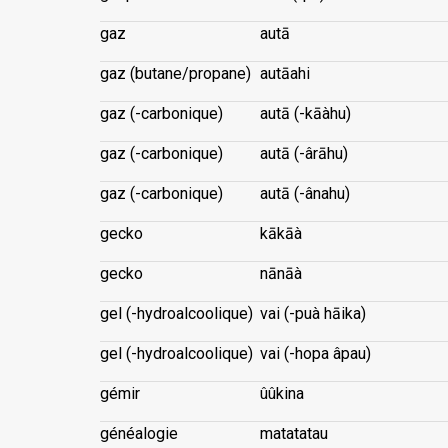
gaz
autā
gaz (butane/propane)
autāahi
gaz (-carbonique)
autā (-kāàhu)
gaz (-carbonique)
autā (-ârāhu)
gaz (-carbonique)
autā (-ânahu)
gecko
kākāà
gecko
nānāà
gel (-hydroalcoolique)
vai (-puà hāika)
gel (-hydroalcoolique)
vai (-hopa âpau)
gémir
ûûkina
généalogie
matatatau