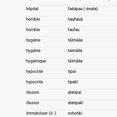
hôpital
faèâpau (-ènata)
horrible
hauhauā
horrible
faufau
hygiène
tāìmāēa
hygiène
taìmāēa
hygiénique
tāìmāēa
hypocrite
tipaî
hypocrite
tipakī
illusion
atatipaî
illusion
atatipakī
immobiliser (s’-)
nohotiki