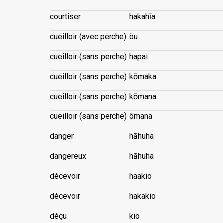
courtiser
hakahīa
cueilloir (avec perche)
òu
cueilloir (sans perche)
hapai
cueilloir (sans perche)
kōmaka
cueilloir (sans perche)
kōmana
cueilloir (sans perche)
ômana
danger
hāhuha
dangereux
hāhuha
décevoir
haakio
décevoir
hakakio
déçu
kio