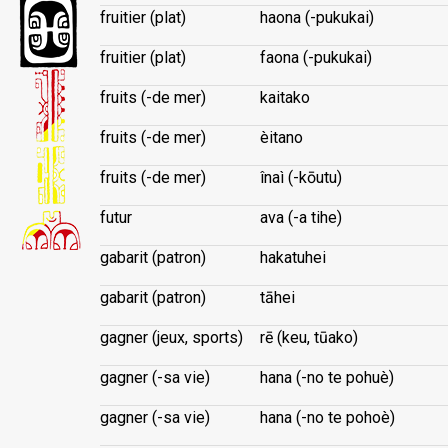
fruitier (plat)
haona (-pukukai)
fruitier (plat)
faona (-pukukai)
fruits (-de mer)
kaitako
fruits (-de mer)
èitano
fruits (-de mer)
înaì (-kōutu)
futur
ava (-a tihe)
gabarit (patron)
hakatuhei
gabarit (patron)
tāhei
gagner (jeux, sports)
rē (keu, tūako)
gagner (-sa vie)
hana (-no te pohuè)
gagner (-sa vie)
hana (-no te pohoè)