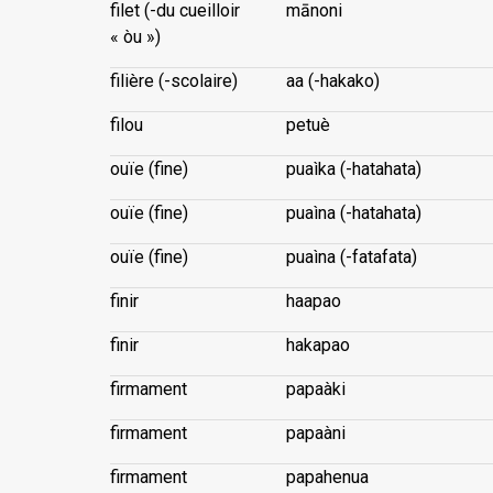
filet (-du cueilloir
mānoni
« òu »)
filière (-scolaire)
aa (-hakako)
filou
petuè
ouïe (fine)
puaìka (-hatahata)
ouïe (fine)
puaìna (-hatahata)
ouïe (fine)
puaìna (-fatafata)
finir
haapao
finir
hakapao
firmament
papaàki
firmament
papaàni
firmament
papahenua