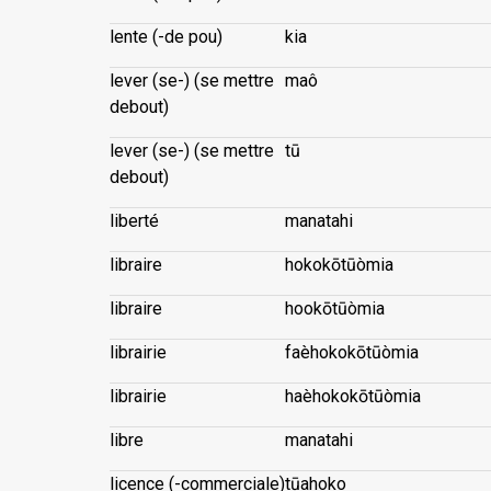
lente (-de pou)
kia
lever (se-) (se mettre
maô
debout)
lever (se-) (se mettre
tū
debout)
liberté
manatahi
libraire
hokokōtūòmia
libraire
hookōtūòmia
librairie
faèhokokōtūòmia
librairie
haèhokokōtūòmia
libre
manatahi
licence (-commerciale)
tūahoko