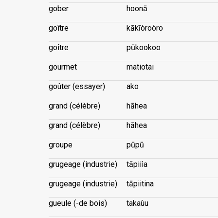
gober
hoonā
goître
kākīòroòro
goître
pūkookoo
gourmet
matiotai
goûter (essayer)
ako
grand (célèbre)
hāhea
grand (célèbre)
hāhea
groupe
pūpū
grugeage (industrie)
tāpiiìa
grugeage (industrie)
tāpiitina
gueule (-de bois)
takaùu