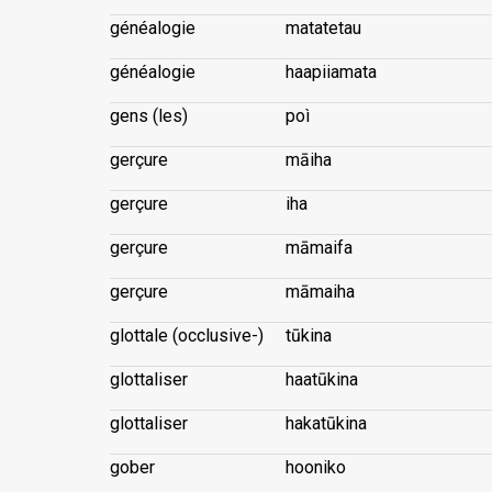
généalogie
matatetau
généalogie
haapiiamata
gens (les)
poì
gerçure
māiha
gerçure
iha
gerçure
māmaifa
gerçure
māmaiha
glottale (occlusive-)
tūkina
glottaliser
haatūkina
glottaliser
hakatūkina
gober
hooniko