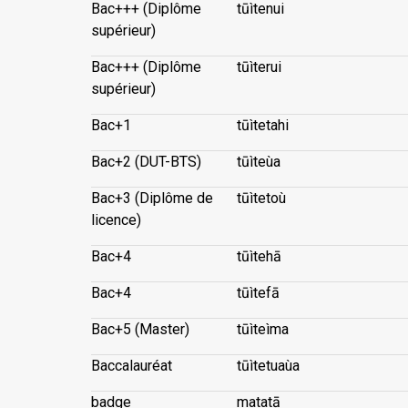
Bac+++ (Diplôme
tūìtenui
supérieur)
Bac+++ (Diplôme
tūìterui
supérieur)
Bac+1
tūìtetahi
Bac+2 (DUT-BTS)
tūìteùa
Bac+3 (Diplôme de
tūìtetoù
licence)
Bac+4
tūìtehā
Bac+4
tūìtefā
Bac+5 (Master)
tūìteìma
Baccalauréat
tūìtetuaùa
badge
matatā