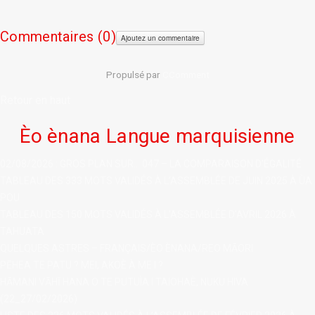
Commentaires (
0)
Ajoutez un commentaire
Propulsé par
CComment
Retour en haut
Èo ènana Langue marquisienne
02/08/2026 : GROS PLAN SUR... 047 – LA COMPARAISON D'ÉGALITÉ
TABLEAU DES 333 MOTS VALIDÉS À L’ASSEMBLÉE DE JUIN 2025 À ÙA
POU
TABLEAU DES 150 MOTS VALIDÉS À L’ASSEMBLÉE D’AVRIL 2026 À
TAHUATA
QUELQUES ASTRES – FRANÇAIS/ÈO ÈNANA/REO MĀORI
PĒHEA TE PATU ? MEI, AKOÈ À ME I ?
HĀMANI VĀHĪ HANA O TE PUTUÌA I TAIOHAÈ, NUKU HIVA
(22_27/02/2026)