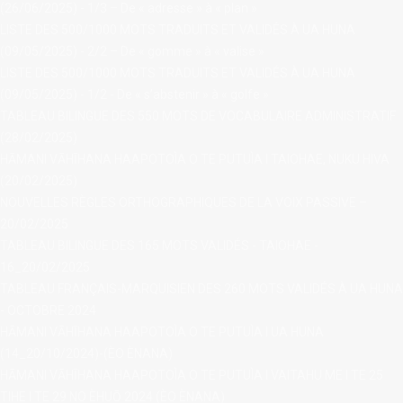
(26/06/2025) - 1/3 – De « adresse » à « plan »
LISTE DES 500/1000 MOTS TRADUITS ET VALIDÉS À UA HUNA
(09/05/2025) - 2/2 – De « gomme » à « valise »
LISTE DES 500/1000 MOTS TRADUITS ET VALIDÉS À UA HUNA
(09/05/2025) - 1/2 - De « s’abstenir » à « golfe »
TABLEAU BILINGUE DES 550 MOTS DE VOCABULAIRE ADMINISTRATIF
(28/02/2025)
HĀMANI VĀHĪHANA HAAPOTOÌA O TE PUTUÌA I TAIOHAE, NUKU HIVA
(20/02/2025)
NOUVELLES RÈGLES ORTHOGRAPHIQUES DE LA VOIX PASSIVE –
20/02/2025
TABLEAU BILINGUE DES 165 MOTS VALIDÉS - TAIOHAE -
16_20/02/2025
TABLEAU FRANÇAIS-MARQUISIEN DES 260 MOTS VALIDÉS À UA HUNA
- OCTOBRE 2024
HĀMANI VĀHĪHANA HAAPOTOÌA O TE PUTUÌA I UA HUNA
(14_20/10/2024)-(ÈO ÈNANA)
HĀMANI VĀHĪHANA HAAPOTOÌA O TE PUTUÌA I VAITAHU ME I TE 25
TIHE I TE 29 NO ÈHUŌ 2024 (ÈO ÈNANA)