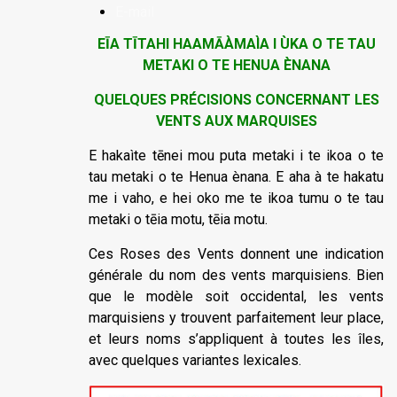
E-mail
EĪA TĪTAHI HAAMĀÀMAÌA I ÙKA O TE TAU
METAKI O TE HENUA ÈNANA
QUELQUES PRÉCISIONS CONCERNANT LES
VENTS AUX MARQUISES
E hakaìte tēnei mou puta metaki i te ikoa o te
tau metaki o te Henua ènana. E aha à te hakatu
me i vaho, e hei oko me te ikoa tumu o te tau
metaki o tēia motu, tēia motu.
Ces Roses des Vents donnent une indication
générale du nom des vents marquisiens. Bien
que le modèle soit occidental, les vents
marquisiens y trouvent parfaitement leur place,
et leurs noms s’appliquent à toutes les îles,
avec quelques variantes lexicales.