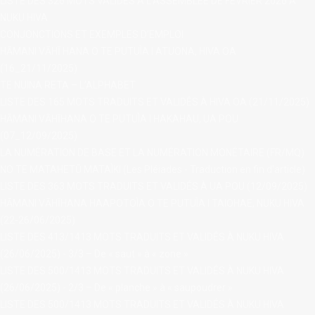
LISTE DES 326 MOTS VALIDÉS À L’ASSEMBLÉE DE FÉVRIER 2026 À
NUKU HIVA
contact@ac
CONJONCTIONS ET EXEMPLES D’EMPLOI
HĀMANI VĀHĪ HANA O TE PUTUÌA I ATUONA, HIVA OA
(16_21/11/2025)
TE NUINA RETA – L’ALPHABET
LISTE DES 165 MOTS TRADUITS ET VALIDÉS À HIVA OA (21/11/2025)
HĀMANI VĀHĪHANA O TE PUTUÌA I HAKAHAU, UA POU
(07_12/09/2025)
LA NUMÉRATION DE BASE ET LA NUMÉRATION MONÉTAIRE (FR/MQ)
NO TE MATAHETŪ MATAÌKI (Les Pléiades - Traduction en fin d'article)
LISTE DES 363 MOTS TRADUITS ET VALIDÉS À UA POU (12/09/2025)
HĀMANI VĀHĪHANA HAAPOTOÌA O TE PUTUÌA I TAIOHAE, NUKU HIVA
(22-26/06/2025)
LISTE DES 413/1413 MOTS TRADUITS ET VALIDÉS À NUKU HIVA
(26/06/2025) - 3/3 – De « saut » à « zone »
LISTE DES 500/1413 MOTS TRADUITS ET VALIDÉS À NUKU HIVA
(26/06/2025) - 2/3 – De « planche » à « saupoudrer »
LISTE DES 500/1413 MOTS TRADUITS ET VALIDÉS À NUKU HIVA