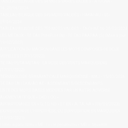
TABLEAU BILINGUE DES 34 MOTS VARIÉS VALIDÉS - ATUONA -
16_20/06/2024
TABLEAU BILINGUE DES 349 MOTS VALIDÉS - HAKAHAU - 05-
09/04/2024
TABLEAU BILINGUE DES 700 MOTS VALIDÉS - TAIOHAE 16-20/02/2024
LES MÉTAUX - TE TAU PUHIPUHI (N) - TE TAU PAAPAA (S) (Mise à jour :
19/02/2023)
APPLICATION DU MACRON DANS LES MOTS COMPOSÉS DE DEUX
VOYELLES (17/11/2022)
TE TAU PUTA METAKI - LA ROSE DES VENTS MARQUISIENS
(17/11/2022)
TERMINOLOGIE GRAMMATICALE MARQUISIENNE - MAJ - 15/03/2026
TE TAU TAI I ÙKA/ÀÒ AÈ - ASCENDANTS/DESCENDANTS
LISTE DES MOTS-BASES MODIFIÉS PAR UN AUTRE ADVERBE
AUGMENTATIF QUE « OKO / OO »
APPARTENANCE EN « O, TO, NO » ET EN « A, TA, NA » (06/09/2023)
EXPRESSION DE L’HYPOTHÈSE, OU SUPPOSITION, EN MARQUISIEN
(11/03/2021)
I tēnei, a patu tātou « ME…I » i te ponahumu « MEI ». Nouvelle