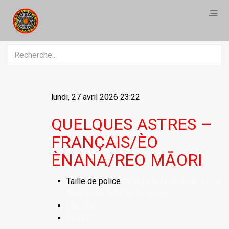
R
lundi, 27 avril 2026 23:22
QUELQUES ASTRES –
FRANÇAIS/ÈO
ÈNANA/REO MĀORI
Taille de police
Réduire la taille de la police
Augmenter la taille de police
Imprimer
E-mail