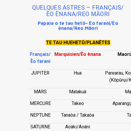
QUELQUES ASTRES – FRANÇAIS/
ÈO ÈNANA/REO MĀORI
Papaìa o te tau hetū– Èo farani/Èo
ènana/Reo Māori
TE TAU HUEHETŪ/PLANÈTES
Français/
Marquisien/Èo ènana
Maori
Èo farani
JUPITER
Hua
Parearau, Ko
(Kōpūrui/
MARS
Matakuà
Ma
MERCURE
Takeo
Aparangi,
NEPTUNE
Tanaòa / Takaòa
T
SATURNE
Aoàki/Aoàni