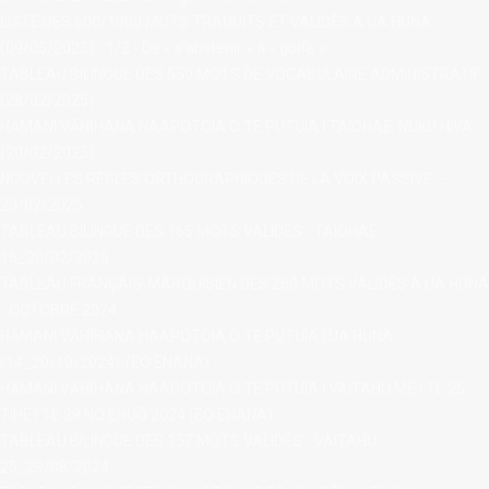
LISTE DES 500/1000 MOTS TRADUITS ET VALIDÉS À UA HUNA
(09/05/2025) - 1/2 - De « s’abstenir » à « golfe »
TABLEAU BILINGUE DES 550 MOTS DE VOCABULAIRE ADMINISTRATIF
(28/02/2025)
HĀMANI VĀHĪHANA HAAPOTOÌA O TE PUTUÌA I TAIOHAE, NUKU HIVA
(20/02/2025)
NOUVELLES RÈGLES ORTHOGRAPHIQUES DE LA VOIX PASSIVE –
20/02/2025
TABLEAU BILINGUE DES 165 MOTS VALIDÉS - TAIOHAE -
16_20/02/2025
TABLEAU FRANÇAIS-MARQUISIEN DES 260 MOTS VALIDÉS À UA HUNA
- OCTOBRE 2024
HĀMANI VĀHĪHANA HAAPOTOÌA O TE PUTUÌA I UA HUNA
(14_20/10/2024)-(ÈO ÈNANA)
HĀMANI VĀHĪHANA HAAPOTOÌA O TE PUTUÌA I VAITAHU ME I TE 25
TIHE I TE 29 NO ÈHUŌ 2024 (ÈO ÈNANA)
TABLEAU BILINGUE DES 157 MOTS VALIDÉS - VAITAHU -
25_29/08/2024