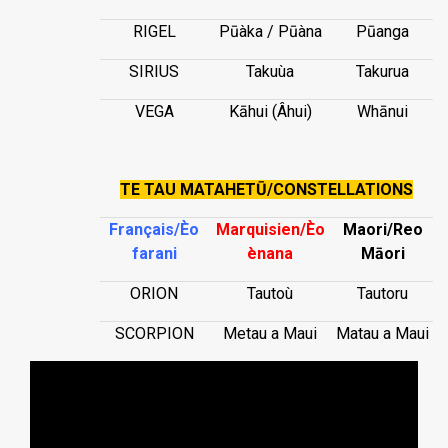
RIGEL
Pūàka / Pūàna
Pūanga
SIRIUS
Takuùa
Takurua
VEGA
Kāhui (Âhui)
Whānui
TE TAU MATAHETŪ/CONSTELLATIONS
Français/Èo
Marquisien/Èo
Maori/Reo
farani
ènana
Māori
ORION
Tautoù
Tautoru
SCORPION
Metau a Maui
Matau a Maui