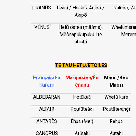
URANUS
Fēàni / Hēàki / Ànipō /
Rakipo, Wh
Àkipō
VÉNUS
Hetū oatea (māàma),
Whetumaram
Māònapukupuku i te
Mereme
ahiahi
TE TAU HETŪ/ÉTOILES
Français/Èo
Marquisien/Èo
Maori/Reo
farani
ènana
Māori
ALDEBARAN
Hetūkuà
Whetū kura
ALTAÏR
Poutūteàki
Poutūterangi
ANTARÈS
Èhua (Mei)
Rehua
CANOPUS
Atūtahi
Autahi