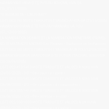
HĀMANI VĀHĪ HANA O TE PUTUÌA I ATUONA, HIVA OA
(16_21/11/2025)
TE NUINA RETA – L’ALPHABET
LISTE DES 165 MOTS TRADUITS ET VALIDÉS À HIVA OA (21/11/2025)
HĀMANI VĀHĪHANA O TE PUTUÌA I HAKAHAU, UA POU
(07_12/09/2025)
LA NUMÉRATION DE BASE ET LA NUMÉRATION MONÉTAIRE (FR/MQ)
NO TE MATAHETŪ MATAÌKI (Les Pléiades - Traduction en fin d'article)
LISTE DES 363 MOTS TRADUITS ET VALIDÉS À UA POU (12/09/2025)
HĀMANI VĀHĪHANA HAAPOTOÌA O TE PUTUÌA I TAIOHAE, NUKU HIVA
(22-26/06/2025)
LISTE DES 413/1413 MOTS TRADUITS ET VALIDÉS À NUKU HIVA
(26/06/2025) - 3/3 – De « saut » à « zone »
LISTE DES 500/1413 MOTS TRADUITS ET VALIDÉS À NUKU HIVA
(26/06/2025) - 2/3 – De « planche » à « saupoudrer »
LISTE DES 500/1413 MOTS TRADUITS ET VALIDÉS À NUKU HIVA
(26/06/2025) - 1/3 – De « adresse » à « plan »
LISTE DES 500/1000 MOTS TRADUITS ET VALIDÉS À UA HUNA
(09/05/2025) - 2/2 – De « gomme » à « valise »