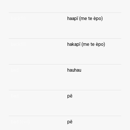
backfill
haapī (me te èpo)
...
backfill
hakapī (me te èpo)
...
bad
hauhau
...
bad
pē
...
bad (evil)
pē
...