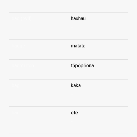
bad (evil)
hauhau
...
badge
matatā
badminton
tāpōpōona
bag
kaka
...
bag
ète
...