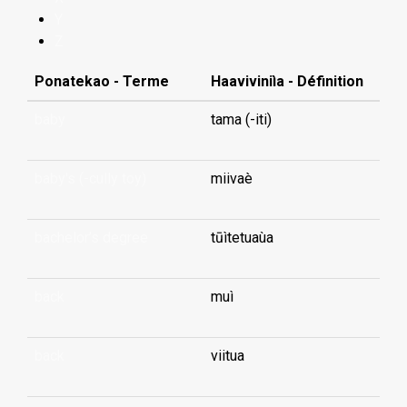
Y
Z
Ponatekao - Terme
Haaviviniìa - Définition
baby
tama (-iti)
baby's (-cully toy)
miivaè
bachelor’s degree
tūìtetuaùa
back
muì
back
viitua