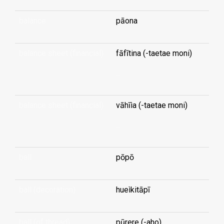
balance
pāona
balance sheet (financial)
fāfītina (-taetae moni)
...
balance sheet (financial)
vāhīìa (-taetae moni)
...
ball
pōpō
ball (decoration)
hueìkitāpī
ball (of thread)
pūrere (-aho)