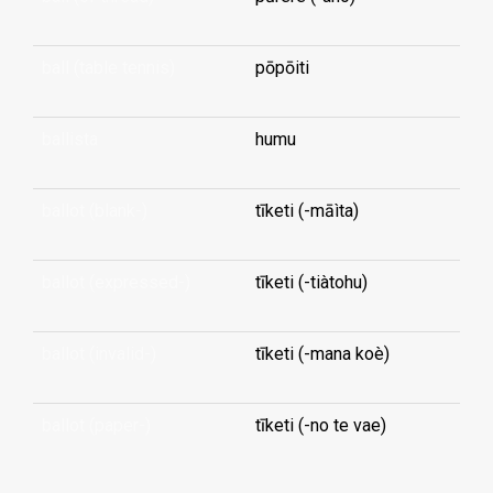
ball (table tennis)
pōpōiti
ballista
humu
ballot (blank-)
tīketi (-māìta)
ballot (expressed-)
tīketi (-tiàtohu)
ballot (invalid-)
tīketi (-mana koè)
ballot (paper-)
tīketi (-no te vae)