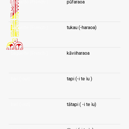
baguette (French-)
pūfaraoa
...
baguette (French-)
tukau (-haraoa)
...
baguette (French-)
kāviiharaoa
...
bail (-out)
tapi (-i te ìu )
...
bail (-out)
tātapi ( -i te ìu)
...