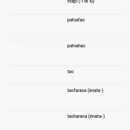
bail (-out)
tītapi (-i te ìu)
bailiff
pahiafao
...
bailiff
pahiahao
...
bake
tao
baker
taofaraoa (ènata-)
...
baker
taoharaoa (ènana-)
...