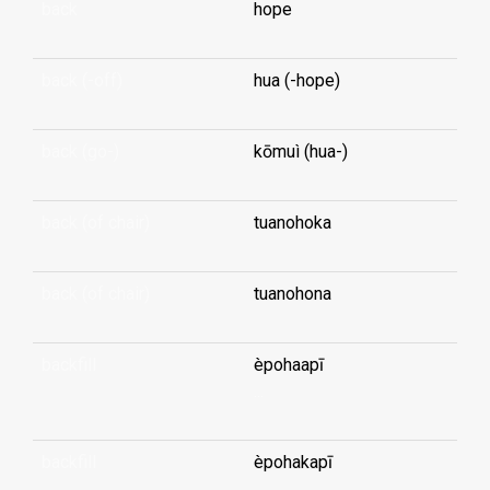
back
hope
back (-off)
hua (-hope)
back (go-)
kōmuì (hua-)
back (of chair)
tuanohoka
back (of chair)
tuanohona
backfill
èpohaapī
...
backfill
èpohakapī
...