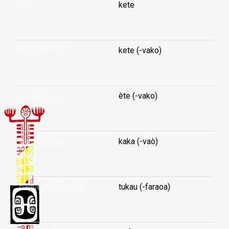
bag
kete
...
bag (-burlap)
kete (-vako)
...
bag (-burlap)
ète (-vako)
...
bag (-burlap)
kaka (-vaò)
...
baguette (French-)
tukau (-faraoa)
...