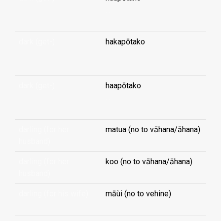
...
dark (get-)
hakapōtako
...
dark (get-)
haapōtako
...
darling (for her
matua (no to vāhana/āhana)
husband)
darling (for her
koo (no to vāhana/āhana)
husband)
darling (for his wife)
māùi (no to vehine)