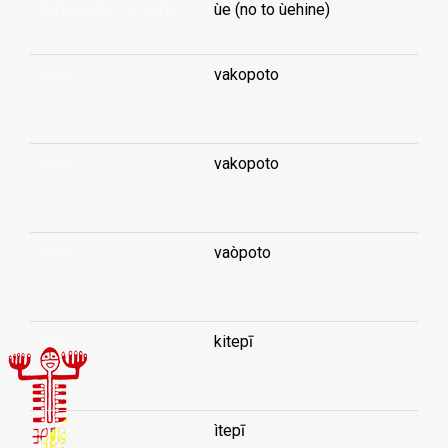
darling (for his wife)
ùe (no to ùehine)
dash
vakopoto
...
dash
vakopoto
...
dash
vaòpoto
...
data
kitepī
...
data
ìtepī