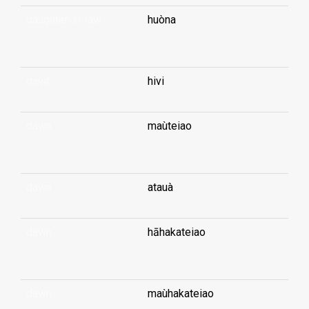
daughter-in-law
huòna
...
davit
hivi
dawn
maùteiao
...
dawn
atauà
dawn
hāhakateiao
...
dawn
maùhakateiao