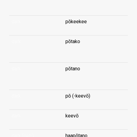
...
dark
pōkeekee
dark
pōtako
...
dark
pōtano
...
dark
pō (-keevō)
dark
keevō
dark (get-)
haapōtano