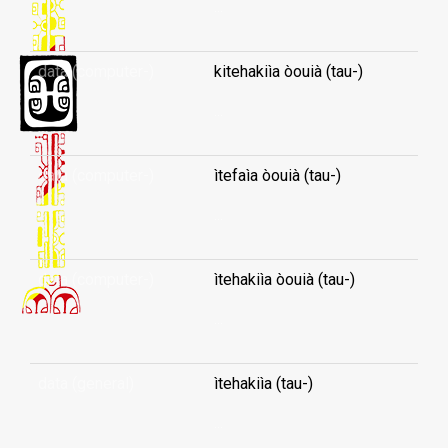
...
data (computer-)
kitehakiìa òouià (tau-)
...
data (computer-)
ìtefaìa òouià (tau-)
...
data (computer-)
ìtehakiìa òouià (tau-)
...
data (general)
ìtehakiìa (tau-)
...