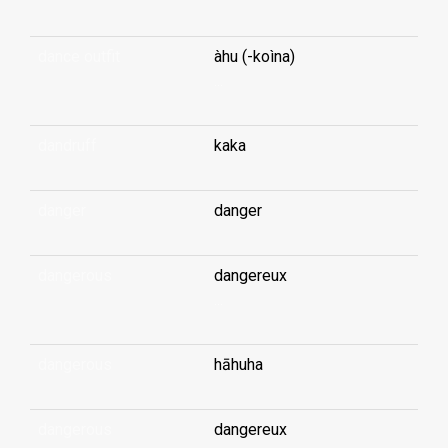
dance outfit
àhu (-koìna)
...
dandruff
kaka
danger
danger
dangerous
dangereux
...
dangerous
hāhuha
dangerous
dangereux