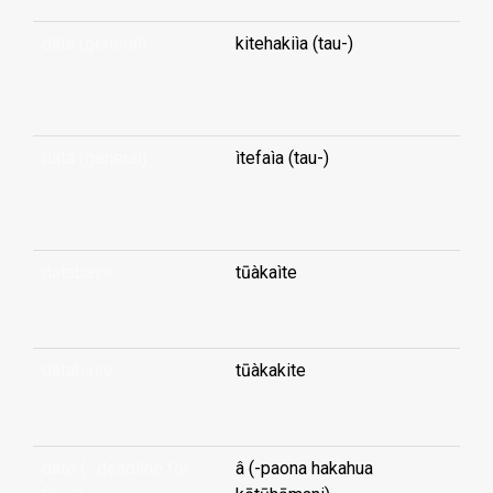
data (general)
kitehakiìa (tau-)
...
data (general)
ìtefaìa (tau-)
...
database
tūàkaìte
...
database
tūàkakite
...
date (- deadline for
â (-paona hakahua