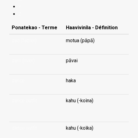
Y
Z
Ponatekao - Terme
Haaviviniìa - Définition
dad (father)
motua (pāpā)
dam (river)
pāvai
dance
haka
dance outfit
kahu (-koìna)
...
dance outfit
kahu (-koìka)
...