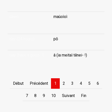
...
dawn
maùoìoì
...
day (24 hours)
pō
day (have a good- !)
â (ia meitaì tēnei- !)
Début
Précédent
1
2
3
4
5
6
7
8
9
10
Suivant
Fin