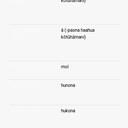
filing)
kōtūhāmani)
...
date (- deadline for
â (-paona haahua
filing)
kōtūhāmani)
...
daughter (of someone)
moî
daughter-in-law
hunona
...
daughter-in-law
hukona
...