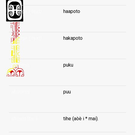
abridge (-text)
haapoto
...
abridge (-text)
hakapoto
...
abscess
puku
...
abscess
puu
...
absent (be-)
tihe (aòè i * mai).