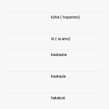
...
ablation
kōtia (-hopenino)
...
able (-to lift)
ìò (-ia amo)
ablution
kaukauna
...
ablution
kaukauìa
...
abolish
hakakoè
...