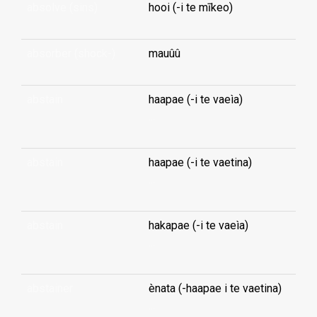
absolve (sins)
hooi (-i te mīkeo)
absorber (shock-)
mauûû
abstain
haapae (-i te vaeìa)
...
abstain
haapae (-i te vaetina)
...
abstain
hakapae (-i te vaeìa)
...
abstainer
ènata (-haapae i te vaetina)
...