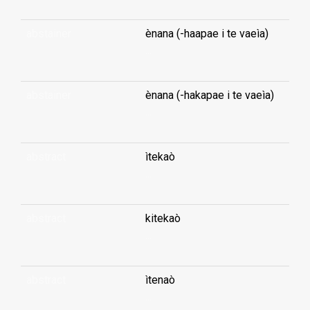
abstainer
ènana (-haapae i te vaeìa)
...
abstainer
ènana (-hakapae i te vaeìa)
...
abstract
ìtekaò
...
abstract
kitekaò
...
abstract
ìtenaò
...