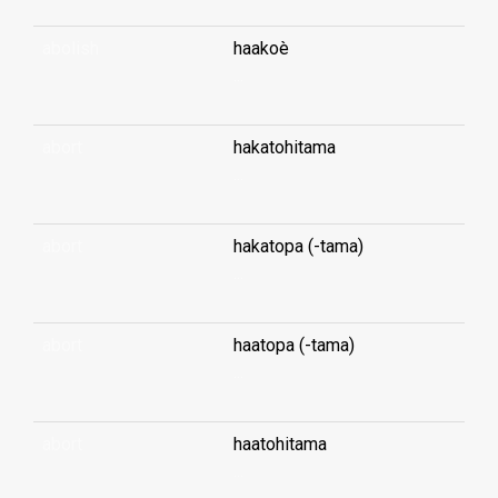
abolish
haakoè
...
abort
hakatohitama
...
abort
hakatopa (-tama)
...
abort
haatopa (-tama)
...
abort
haatohitama
...