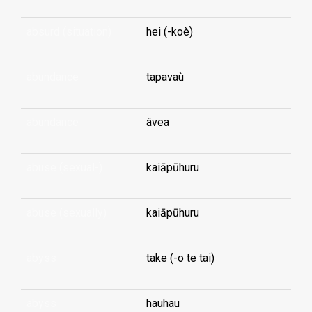
absurd (situation)
hei (-koè)
abundance
tapavaù
abundance
âvea
abuse (sexual-)
kaiāpūhuru
abuse (sexually)
kaiāpūhuru
abyss
take (-o te tai)
abyss
hauhau