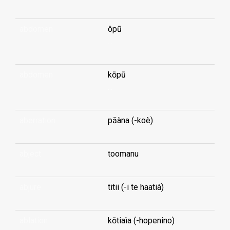
abdomen
ôpū
...
abdomen
kōpū
...
aberration
pāàna (-koè)
abject
toomanu
abjure
titii (-i te haatià)
ablation
kōtiaìa (-hopenino)