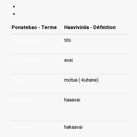
Y
Z
Ponatekao - Terme
Haaviviniìa - Définition
abandon (leave)
titii
abandon (leave)
avai
abbot
motua (-kuhane)
abdicate
haaavai
...
abdicate
hakaavai
...