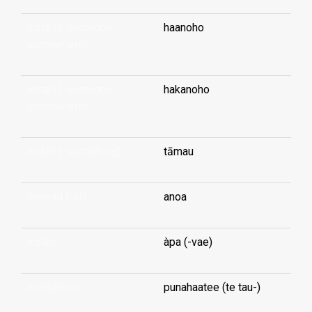
install (-someone
haanoho
somewhere)
...
install (-someone
hakanoho
somewhere)
...
install (-something)
tāmau
instead (-of)
anoa
instep
àpa (-vae)
institutions
punahaatee (te tau-)