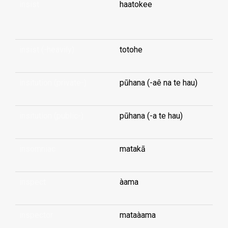
insist
haatokee
...
insist (-heavily)
totohe
insitution (private-)
pūhana (-aê na te hau)
insitution (public-)
pūhana (-a te hau)
insomniac
matakā
inspect
àama
inspector
mataàama