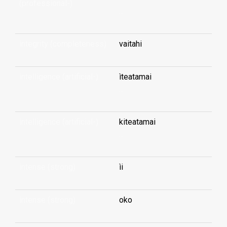
(professional-)
...
integrity (completeness)
vaitahi
intelligence (artificial-)
ìteatamai
...
intelligence (artificial-)
kiteatamai
...
intense (strong)
ìi
intense (strong)
oko