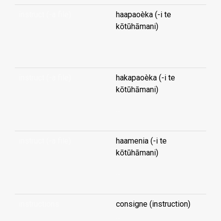
instruct (-a file)
haapaoèka (-i te
kōtūhāmani)
...
instruct (-a file)
hakapaoèka (-i te
kōtūhāmani)
...
instruct (-a file)
haamenia (-i te
kōtūhāmani)
...
instructions
consigne (instruction)
...