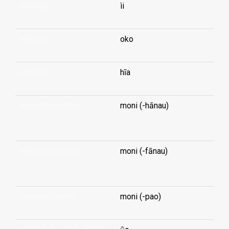
intensity
ìi
intensity
oko
intention
hīa
interest (credits)
moni (-hānau)
...
interest (credits)
moni (-fānau)
...
interest (debits)
moni (-pao)