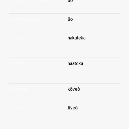
interest (for something)
ūo
interested (be-)
ūo
interfere
hakateka
...
interfere
haateka
...
interfere
kōveò
interfere
tīveò