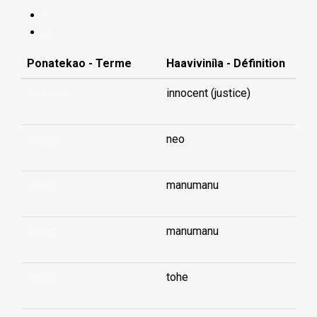
Y
Z
Ponatekao - Terme
Haaviviniìa - Définition
innocent
innocent (justice)
insane
neo
insect
manumanu
insect
manumanu
insist
tohe