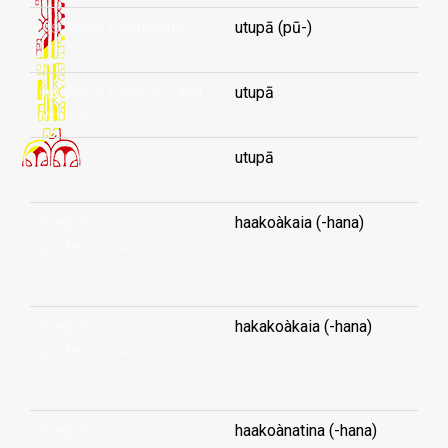
insurance (-company)
utupā (pū-)
insurance (vehicles and
utupā
others)
insure
utupā
integration
haakoàkaia (-hana)
(professional-)
...
integration
hakakoàkaia (-hana)
(professional-)
...
integration
haakoànatina (-hana)