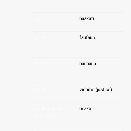
vice
haakati
vicious
faufauā
...
vicious
hauhauā
...
victim
victime (justice)
victim (human
hēaka
sacrifice)
...