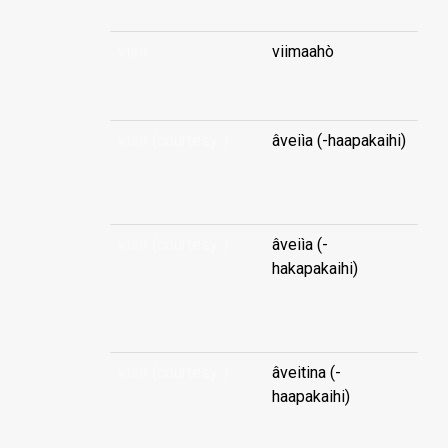
visit
viimaahò
...
visit (courtesy-)
âveiìa (-haapakaihi)
...
visit (courtesy-)
âveiìa (-
hakapakaihi)
...
visit (courtesy-)
âveitina (-
haapakaihi)
...