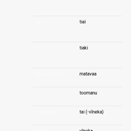
...
vigil
tiaì
...
vigil
tiaki
...
vigilant (stay-)
matavaa
vile
toomanu
vinaigrette
tai (-vīneka)
vinegar
vīneka