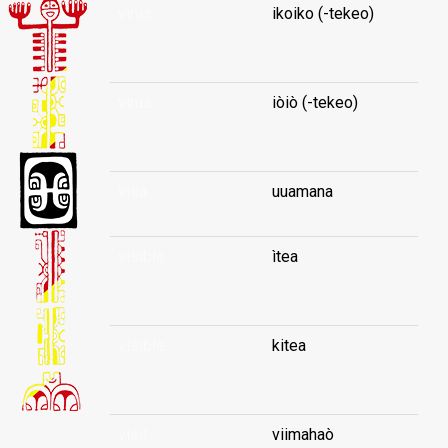
virus
ikoiko (-tekeo)
...
virus
iòiò (-tekeo)
...
visa
uuamana
visible
ìtea
...
visible
kitea
...
visit
viimahaò