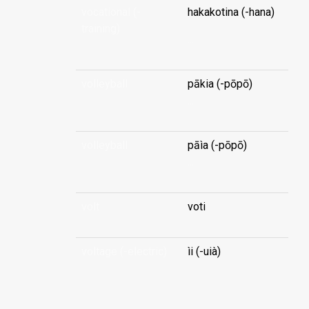
vocational (-
hakakotina (-hana)
training)
...
volleyball
pākia (-pōpō)
...
volleyball
pāìa (-pōpō)
...
volt
voti
voltage (-electric)
ìi (-uià)