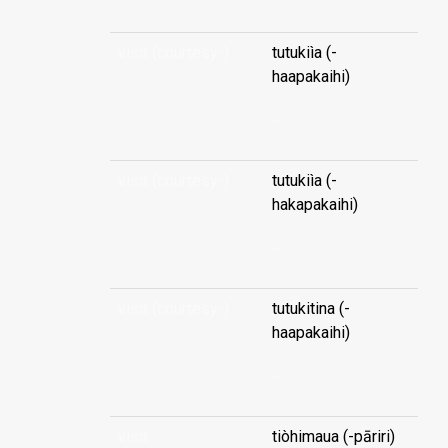
visit (courtesy-)
tutukiìa (-
haapakaihi)
...
visit (courtesy-)
tutukiìa (-
hakapakaihi)
...
visit (courtesy-)
tutukitina (-
haapakaihi)
...
visit
tiòhimaua (-pāriri)