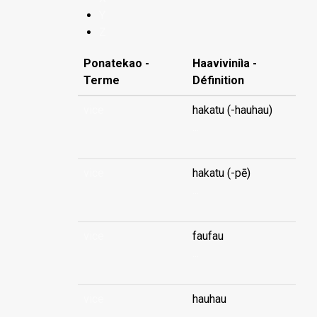
Y
Z
Ponatekao -
Haaviviniìa -
Terme
Définition
vice
hakatu (-hauhau)
...
vice
hakatu (-pē)
...
vice
faufau
...
vice
hauhau
...