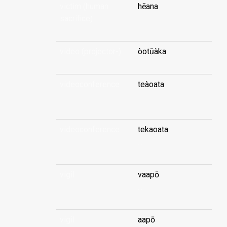
victim (human
hēana
sacrifice)
...
video (projector-)
òotūàka
videoconference
teàoata
...
videoconference
tekaoata
...
vigil
vaapō
...
vigil
aapō