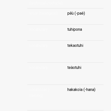
(technical-/vehicle)
visor (headgear)
pēù (-paè)
vocabulary
tuhipona
vocabulary
tekaotuhi
...
vocabulary
teàotuhi
...
vocational (-
hakakoìa (-hana)
training)
...