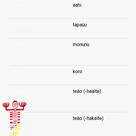
animer (activités)
aahi
ankylosé
tapaùu
ankylosé
monunu
...
anneau
koro
annonce
teào (-haaìte)
...
annonce
teào (-hakaìte)
...