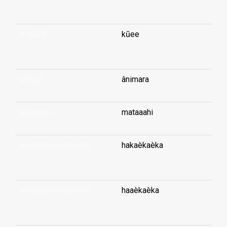
...
anguille
kūee
...
animal
ânimara
animateur
mataaahi
animation (festivité)
hakaèkaèka
...
animation (festivité)
haaèkaèka
...