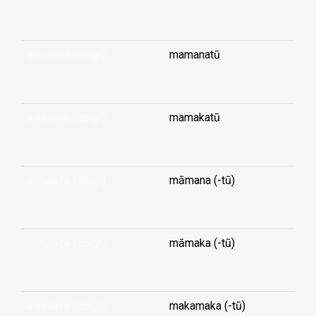
...
annulaire (doigt)
mamanatū
...
annulaire (doigt)
mamakatū
...
annulaire (doigt)
māmana (-tū)
...
annulaire (doigt)
māmaka (-tū)
...
annulaire (doigt)
makamaka (-tū)