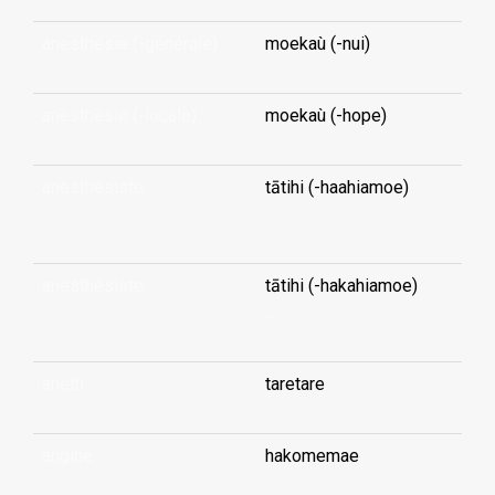
anesthésie (-générale)
moekaù (-nui)
anesthésie (-locale)
moekaù (-hope)
anesthésiste
tātihi (-haahiamoe)
...
anesthésiste
tātihi (-hakahiamoe)
...
aneth
taretare
angine
hakomemae
...