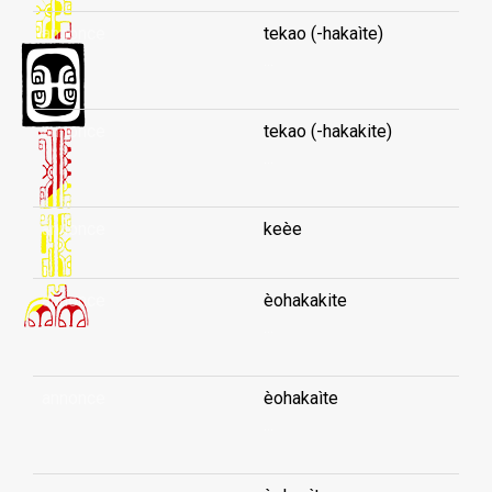
annonce
tekao (-hakaìte)
...
annonce
tekao (-hakakite)
...
annonce
keèe
annonce
èohakakite
...
annonce
èohakaìte
...