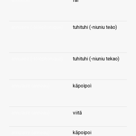
annoncer
faì
...
annuaire (-téléphonique)
tuhituhi (-niuniu teào)
...
annuaire (-téléphonique)
tuhituhi (-niuniu tekao)
...
annulaire (anneau)
kāpoìpoì
...
annulaire (anneau)
viitā
annulaire (anneau)
kāpoipoi