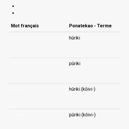
Y
Z
Mot français
Ponatekao - Terme
âne
hūriki
...
âne
pūriki
...
anesse
hūriki (kōivi-)
...
anesse
pūriki (kōivi-)
...