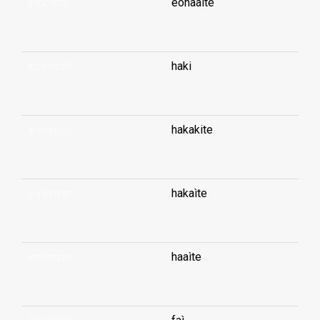
annonce
èohaaìte
...
annoncer
haki
...
annoncer
hakakite
...
annoncer
hakaìte
...
annoncer
haaìte
...