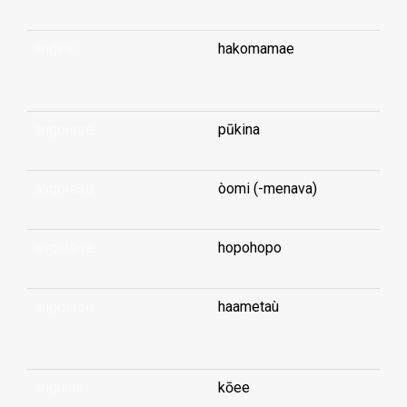
angine
hakomamae
...
angoisse
pūkina
angoisse
òomi (-menava)
angoisse
hopohopo
angoisse
haametaù
...
anguille
kōee