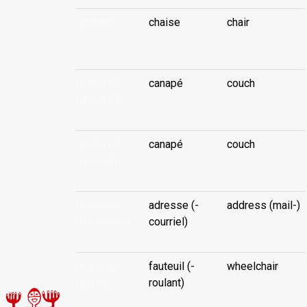
nohona
chaise
chair
...
nohona (-
canapé
couch
moekoa)
...
nohona (-
canapé
couch
moeòa)
...
nohona (-
adresse (-
address (mail-)
niutavavā)
courriel)
nohona (-
fauteuil (-
wheelchair
pāriri)
roulant)