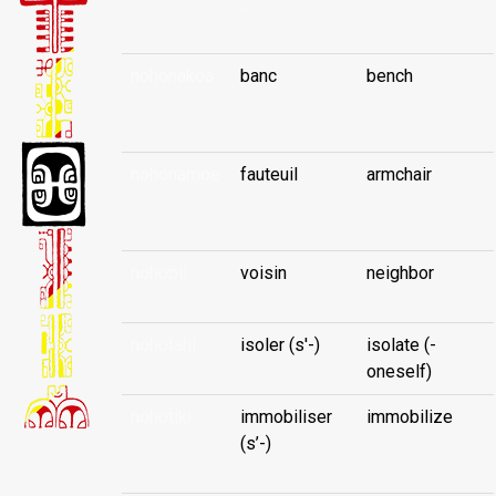
...
nohonakoa
banc
bench
...
nohonamoe
fauteuil
armchair
...
nohopii
voisin
neighbor
nohotahi
isoler (s'-)
isolate (-
oneself)
nohotiki
immobiliser
immobilize
(s’-)