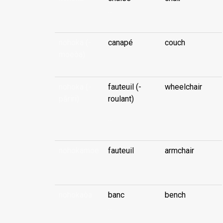
...
nohoka (-
canapé
couch
moeòa)
...
nohoka (-
fauteuil (-
wheelchair
pāriri)
roulant)
...
nohokamoe
fauteuil
armchair
...
nohokaòa
banc
bench
...