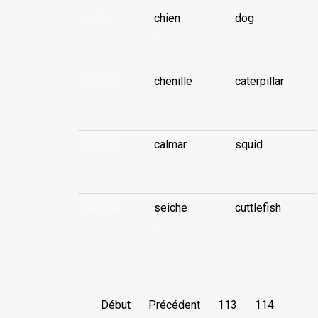
nuhe
chien
dog
...
nuheke
chenille
caterpillar
...
nūheke
calmar
squid
...
nūheke
seiche
cuttlefish
...
Début
Précédent
113
114