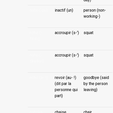
noho (-pu)
inactif (un)
person (non-
...
working-)
noho (-
accroupir (s-')
squat
tīèièi)
...
noho (-
accroupir (s-')
squat
tīkeikei)
...
noho (a- !)
revoir (au- !)
goodbye (said
(dit par la
by the person
personne qui
leaving)
part)
nohoka
chaise
chair