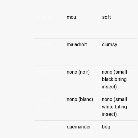
nonahe
mou
soft
...
nonahe
maladroit
clumsy
...
nono
nono (noir)
nono (small
black biting
insect)
nono (-
nono (blanc)
nono (small
purutia)
white biting
insect)
nonoi
quémander
beg
...