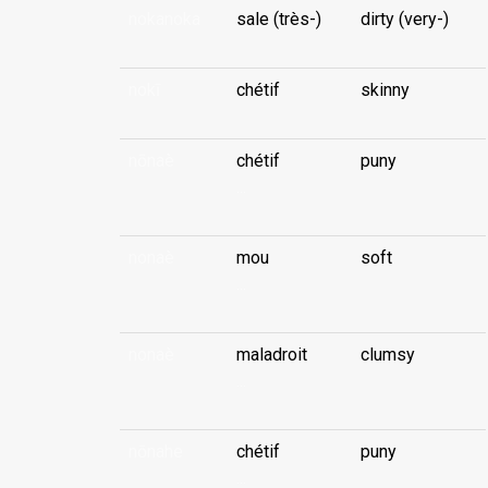
nokanoka
sale (très-)
dirty (very-)
nokī
chétif
skinny
nōnaè
chétif
puny
...
nonaè
mou
soft
...
nonaè
maladroit
clumsy
...
nōnahe
chétif
puny
...