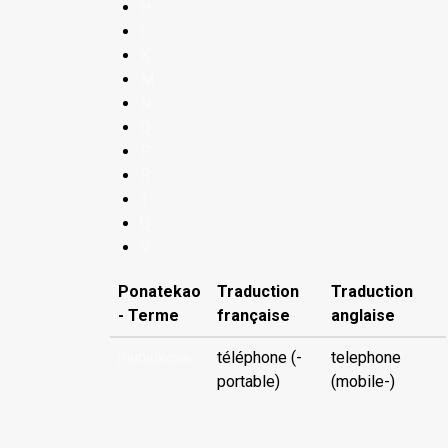
H
I
K
M
N
O
P
R
T
U
V
Ponatekao
Traduction
Traduction
- Terme
française
anglaise
niuniukave
téléphone (-
telephone
portable)
(mobile-)
...