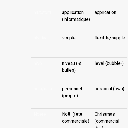
niututoiti
application
application
(informatique)
nīvaìvaì
souple
flexible/supple
...
nīvō
niveau (-à
level (bubble-)
bulles)
no ù/na ù
personnel
personal (own)
(propre)
Noere
Noël (fête
Christmas
commerciale)
(commercial
day)