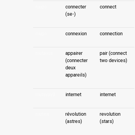
niupii
connecter
connect
(se-)
niupii
connexion
connection
niutauùa
appairer
pair (connect
(connecter
two devices)
deux
appareils)
niutavavā
internet
internet
niutina
révolution
revolution
(astres)
(stars)
...