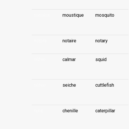
nonokia
moustique
mosquito
...
nōtera
notaire
notary
nūfee
calmar
squid
...
nūfee
seiche
cuttlefish
...
nuhe
chenille
caterpillar
...