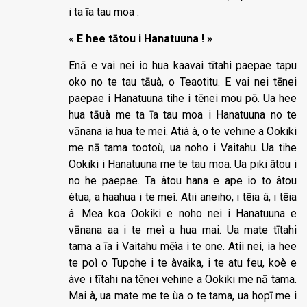
i ta īa tau moa :
«
E hee tātou i Hanatuuna ! »
Enā e vai nei io hua kaavai tītahi paepae tapu
oko no te tau tāuà, o Teaotitu. E vai nei tēnei
paepae i Hanatuuna tihe i tēnei mou pō. Ua hee
hua tāuà me ta īa tau moa i Hanatuuna no te
vānana ia hua te meì. Atià à, o te vehine a Ookiki
me nā tama tootoù, ua noho i Vaitahu. Ua tihe
Ookiki i Hanatuuna me te tau moa. Ua piki âtou i
no he paepae. Ta âtou hana e ape io to âtou
ètua, a haahua i te meì. Atii aneiho, i tēia â, i tēia
â. Mea koa Ookiki e noho nei i Hanatuuna e
vānana aa i te meì a hua mai. Ua mate tītahi
tama a īa i Vaitahu mēìa i te one. Atii nei, ia hee
te poì o Tupohe i te àvaika, i te atu feu, koè e
àve i tītahi na tēnei vehine a Ookiki me nā tama.
Mai à, ua mate me te ùa o te tama, ua hopī me i