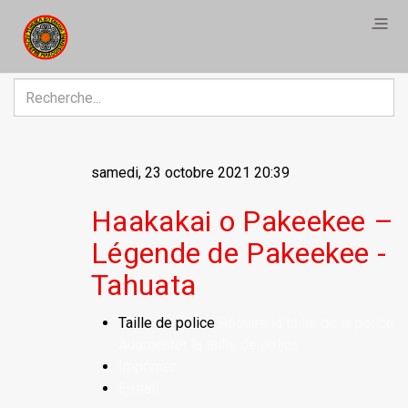
R
samedi, 23 octobre 2021 20:39
Haakakai o Pakeekee –
Légende de Pakeekee -
Tahuata
Taille de police
Réduire la taille de la police
Augmenter la taille de police
Imprimer
E-mail