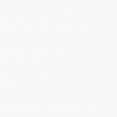
Uapaiheeitetoua – Hiva Oa
Haakakai no Tavaka me Hakaohoka – Légende de Tavaka et
Hakaohoka (Vallée de Hohoi) – Ua Pou
Haakakai no Puahaka – Légende de Puahaka – Ua Huna
Haakakai no Tuua me i Honuau – Légende de Tuua de Honuau –
Tahuata
Haakakai o te mei – Légende du fruit à pain – Nuku Hiva
Teào no Onopohopoho – Légende de Onopohopoho – Hiva Oa
Haakakai o Tu - Légende de Tu - Ua Pou
Haakakai no Mounatapu – Légende de Mounatapu - Ua Huna
Haakakai o te ati Pakeekee – Légende de la tribu Pakeekee - Tahuata
Haakakai no Tikimate - Légende de Tikimate - Fatu Iva
Haakakai no te poì mōkee te èhua - Légende des gens d'âge mûr -
Nuku Hiva
Haakakai no Kiviekehu – Légende de Kiviekehu – Hiva Oa
Haakakai o Tokaakia – Légende de Tokaakia – Ua Pou
Haakakai no Moanatapu – Légende de Moanatapu – Ua Huna
« HENUA ÈNANA », ma he èo ènana me te tau tekao farani ma àò.