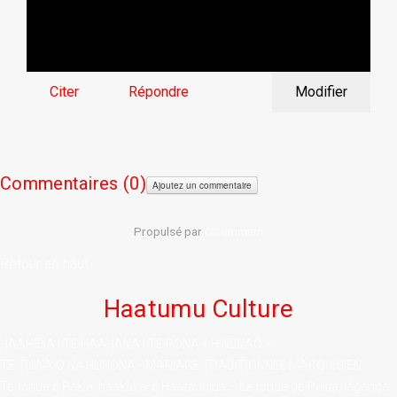
Citer
Répondre
Modifier
Commentaires (
0)
Ajoutez un commentaire
Propulsé par
CComment
Retour en haut
Haatumu Culture
HAAHEIÌA I TE HAAHANA I TE PONA « HINENAÒ »
TE TUINA O NĀ HUNONA - MARIAGE TRADITIONNEL MARQUISIEN
Te tohua o Pekia, haakakai o Haatauniua – Le tohua de Pekia, légende