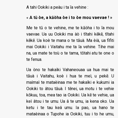
A tahi Ookiki a peàu i ta īa vehine :
«
A tū òe, a kāòha òe i to òe mou vaevae ! »
Me te tū o te vehine, me te kāòha i to īa mou
vaevae. Ua uu Ookiki ma àò i tītahi kēkē, tītahi
kēkē. Ua koè te mana o te tāuà. Ma èià, ua fifiti
mai Ookiki i Vaitahu me ta īa vehine. Tihe mai
na, ua mate te toù o te tama, tōtahi atu te one o
te fenua.
Ua òno te hakaìki Vahaneouaa ua hua mai te
tāuà i Vaitahu, koè i hua te meì, u pekē. U
maìmaì te mataèinaa me te hakaìki e kukumi ia
Ookiki to âtou tāuà. I tēnei, ua motu i te vehie
kōkuu, toa, mea tao ia Ookiki. Ua kē te vehie, ua
keì âtou i te umu. Ua â te umu, ia kena oko. Ua
ketu i te tau keâ umu. Ia pao, ua hano te
mataèinaa o Tupohe ia Ookiki, tuu i to he umu,