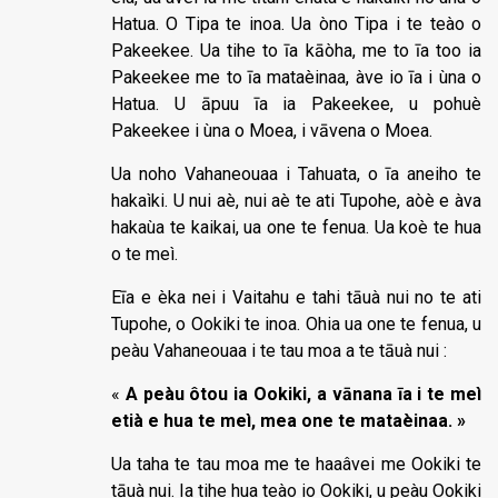
Hatua. O Tipa te inoa. Ua òno Tipa i te teào o
Pakeekee. Ua tihe to īa kāòha, me to īa too ia
Pakeekee me to īa mataèinaa, àve io īa i ùna o
Hatua. U āpuu īa ia Pakeekee, u pohuè
Pakeekee i ùna o Moea, i vāvena o Moea.
Ua noho Vahaneouaa i Tahuata, o īa aneiho te
hakaìki. U nui aè, nui aè te ati Tupohe, aòè e àva
hakaùa te kaikai, ua one te fenua. Ua koè te hua
o te meì.
Eīa e èka nei i Vaitahu e tahi tāuà nui no te ati
Tupohe, o Ookiki te inoa. Ohia ua one te fenua, u
peàu Vahaneouaa i te tau moa a te tāuà nui :
«
A peàu ôtou ia Ookiki, a vānana īa i te meì
etià e hua te meì, mea one te mataèinaa. »
Ua taha te tau moa me te haaâvei me Ookiki te
tāuà nui. Ia tihe hua teào io Ookiki, u peàu Ookiki