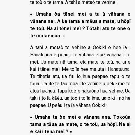
te toù o te tama. A tahi a metaò te vehine :
«
Umaha òa tēnei meì a tu ù vāhana e
vānana nei. A ùa tama a māua a mate, u hōp
ī
te toù. Na ai tēnei meì ? Tōtahi atu te one o
te mataèinaa. »
A tahi a metaò te vehine a Ookiki e hee īa i
Hanatuuna e peàu i te vāhana etue vānana i te
meì. Ua mate nā tama, eīa mate te toù, na ai e
kai i tēnei meì. Me to īa hee ma uta i Hanatuuna.
Te tihetia atu, ua fiti io hua paepae tapu o te
tāuà. Ua ìte te tau moa i te vehine u pekē me to
âtou haahua. Tapu koè e hakaòno hua vehine. Ua
taki i to īa kāèu, ua too i to īa ìma, ua piki i no he
paepae. U peàu i ta īa vāhana Ookiki :
«
Umaha ta òe meì e vānana ana. Tokoùa
tama a tāua ua mate, o te toù, ua hōpī. Na ai
e kai i tenā meì ? »