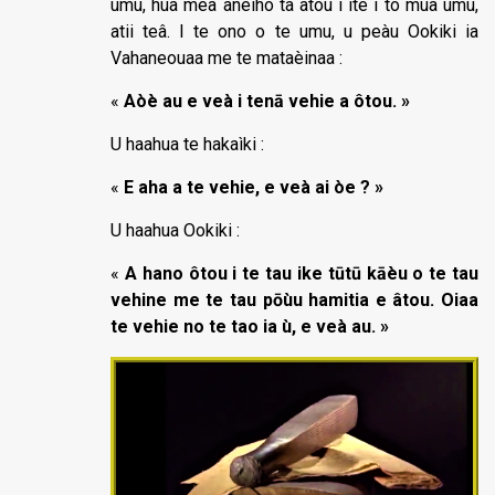
umu, hua mea aneiho ta âtou i ìte i to mua umu,
atii teâ. I te ono o te umu, u peàu Ookiki ia
Vahaneouaa me te mataèinaa :
«
Aòè au e veà i tenā vehie a ôtou. »
U haahua te hakaìki :
«
E aha a te vehie, e veà ai òe ? »
U haahua Ookiki :
«
A hano ôtou i te tau ike tūtū kāèu o te tau
vehine me te tau pōùu hamitia e âtou. Oiaa
te vehie no te tao ia ù, e veà au. »