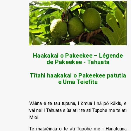
Haakakai o Pakeekee – Légende
de Pakeekee - Tahuata
T
ī
tahi haakakai o Pakeekee patutia
e Uma Teiefitu
Vāàna e te tau tupuna, i òmua i nā pō kākiu, e
vai nei i Tahuata e ùa ati : te ati Tupohe me te ati
Mioi.
Te mataèinaa o te ati Tupohe me i Hanatuuna