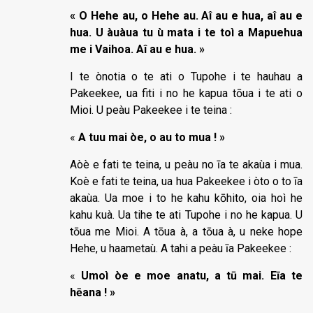
« O Hehe au, o Hehe au. Aî au e hua, aî au e
hua. U àuàua tu ù mata i te toì a Mapuehua
me i Vaihoa. Aî au e hua. »
I te ònotia o te ati o Tupohe i te hauhau a
Pakeekee, ua fiti i no he kapua tōua i te ati o
Mioi. U peàu Pakeekee i te teina :
«
A tuu mai òe, o au to mua ! »
Aòè e fati te teina, u peàu no īa te akaùa i mua.
Koè e fati te teina, ua hua Pakeekee i òto o to īa
akaùa. Ua moe i to he kahu kōhito, oia hoì he
kahu kuà. Ua tihe te ati Tupohe i no he kapua. U
tōua me Mioi. A tōua à, a tōua à, u neke hope
Hehe, u haametaù. A tahi a peàu īa Pakeekee :
«
Umoì òe e moe anatu, a tū mai. E
ī
a te
hēana ! »