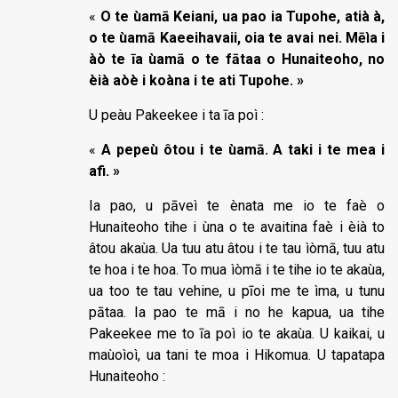
«
O te ùamā Keiani, ua pao ia Tupohe, atià à,
o te ùamā Kaeeihavaii, oia te avai nei. Mēìa i
àò te īa ùamā o te fātaa o Hunaiteoho, no
èià aòè i koàna i te ati Tupohe. »
U peàu Pakeekee i ta īa poì :
«
A pepeù ôtou i te ùamā. A taki i te mea i
afi. »
Ia pao, u pāveì te ènata me io te faè o
Hunaiteoho tihe i ùna o te avaitina faè i èià to
âtou akaùa. Ua tuu atu âtou i te tau ìòmā, tuu atu
te hoa i te hoa. To mua ìòmā i te tihe io te akaùa,
ua too te tau vehine, u pīoi me te ìma, u tunu
pātaa. Ia pao te mā i no he kapua, ua tihe
Pakeekee me to īa poì io te akaùa. U kaikai, u
maùoìoì, ua tani te moa i Hikomua. U tapatapa
Hunaiteoho :