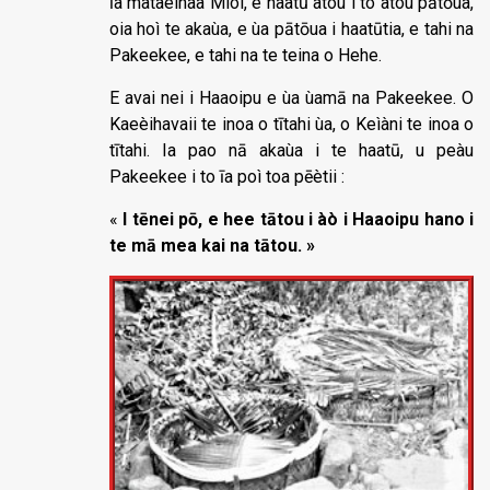
īa mataèinaa Mioi, e haatū âtou i to âtou pātōua,
oia hoì te akaùa, e ùa pātōua i haatūtia, e tahi na
Pakeekee, e tahi na te teina o Hehe.
E avai nei i Haaoipu e ùa ùamā na Pakeekee. O
Kaeèihavaii te inoa o tītahi ùa, o Keìàni te inoa o
tītahi. Ia pao nā akaùa i te haatū, u peàu
Pakeekee i to īa poì toa pēètii :
«
I tēnei pō, e hee tātou i àò i Haaoipu hano i
te mā mea kai na tātou. »