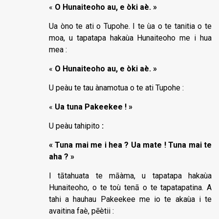
«
O Hunaiteoho au, e òki aè. »
Ua òno te ati o Tupohe. I te ùa o te tanitia o te
moa, u tapatapa hakaùa Hunaiteoho me i hua
mea :
«
O Hunaiteoho au, e òki aè. »
U peàu te tau ànamotua o te ati Tupohe :
«
Ua tuna Pakeekee ! »
U peàu tahipito
:
« Tuna mai me i hea ? Ua mate ! Tuna mai te
aha ? »
I tātahuata te māàma, u tapatapa hakaùa
Hunaiteoho, o te toù tenā o te tapatapatina. A
tahi a hauhau Pakeekee me io te akaùa i te
avaitina faè, pēètii :