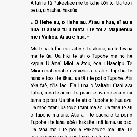
A tahi a tū Pakeekee me te kahu kōhito. Ua too i
te ùu, u hauhau hakaùa :
«
O Hehe au, o Hehe au.
Aî au e hua, aî au e
hua
.
U àuàua tu ù mata i te toì a Mapuehua
me i Vaihoa. Aî au e hua. »
Me to īa tūfao ma vaho o te akaùa, ua tā hēana
me te ùu. Ua hiki te ati o Tupohe ma no he
kapua. U àmaì Mioi ia âtou, èea i Haaoipu. Te
Mioi i mohomoho i vāvena o te ati o Tupohe, te
hana e too i te âkau, ua tā i te poì o Tupohe. Atii
tēia faè, tēia faè. Eīa i ùna o Vaitahu tītahi ava
fātea, mea hōhonu. Te peàu, e ava moena e nā
tama pipitau. Ua tihe te ati o Tupohe io hua ava.
Ua moe tītahi, ua toko tītahi ma àò. Ua taha te ati
o Tupohe ma ùna. Atià à, i te paona o te poì o
Tupohe i te taha, aòè i hakaìte i nā tama, ua pao.
Ua taha me i te poì a Pakeekee ma ùna. Te
ènata paona, ua tā i nā tama me te ùu.