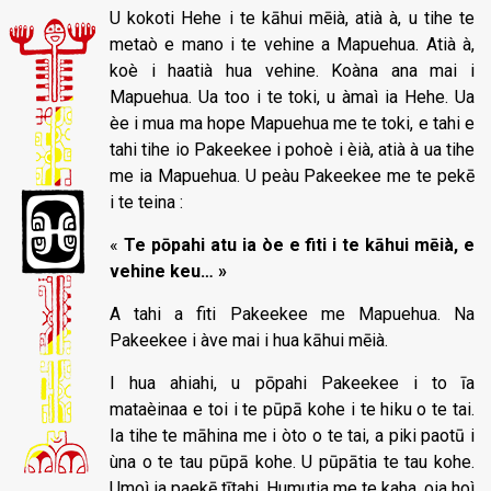
U kokoti Hehe i te kāhui mēià, atià à, u tihe te
metaò e mano i te vehine a Mapuehua. Atià à,
koè i haatià hua vehine. Koàna ana mai i
Mapuehua. Ua too i te toki, u àmaì ia Hehe. Ua
èe i mua ma hope Mapuehua me te toki, e tahi e
tahi tihe io Pakeekee i pohoè i èià, atià à ua tihe
me ia Mapuehua. U peàu Pakeekee me te pekē
i te teina :
«
Te pōpahi atu ia òe e fiti i te kāhui mēià, e
vehine keu… »
A tahi a fiti Pakeekee me Mapuehua. Na
Pakeekee i àve mai i hua kāhui mēià.
I hua ahiahi, u pōpahi Pakeekee i to īa
mataèinaa e toi i te pūpā kohe i te hiku o te tai.
Ia tihe te māhina me i òto o te tai, a piki paotū i
ùna o te tau pūpā kohe. U pūpātia te tau kohe.
Umoì ia paekē tītahi. Humutia me te kaha, oia hoì