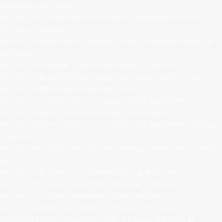
de Haatauniua – Hiva Oa
Haakakai no te pāhoètiti me te pāhoètata – Légende de Pahoetiti et
Pahoetata – Hiva Oa
Haakakai o te Manoaiata – Légende du Grand requin Manoaiata – Hiva
Oa/Tahuata
Haakakai no Puputuei – Légende de Puputuei – Hiva Oa
Haakakai no Katupa me Mohi – Légende de Katupa et Mohi – Hiva Oa
Haakakai no KAHI - Légende de KAHI - Hiva Oa
contact@ac
Haakakai o te ati o Tiu no Omoa - Légende de la tribu de Tiu - Fatu Iva
Haakakai o Hitapu - Légende de Hitapu - Tahuata/Hiva Oa
Haakakai o Akahee i te manu kuà – Légende de Akahee i te manu kuà
– Fatu Iva
Haakakai o Hakapuaiteani - Légende de Hakapuaiteani - Hiva Oa/Nuku
Hiva
Haakakai no Tamapohue – Légende de Tamapohue – Ua Huna
Haakakai o Pakeekee – Légende de Pakeekee - Tahuata
Haakakai no Vaipoo – Légende de Vaipoo – Fatu Iva
Haakakai no Keikahanui – Légende de Keikahanui - Nuku Hiva
Haakakai o Kena me Uapaiheeitetoua – Légende de Kena et de