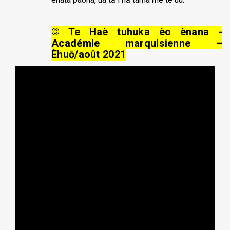
© Te Haè tuhuka èo ènana -
Académie marquisienne –
Èhuō/août 2021