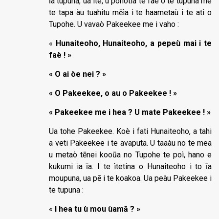
īa tupuna, ua ìte, u pohotia te faè o te tupuna me
te tapa àu tuahitu mēìa i te haametaù i te ati o
Tupohe. U vavaò Pakeekee me i vaho :
«
Hunaiteoho, Hunaiteoho, a pepeù mai i te
faè ! »
« O ai òe nei ? »
« O Pakeekee, o au o Pakeekee ! »
« Pakeekee me i hea ? U mate Pakeekee ! »
Ua tohe Pakeekee. Koè i fati Hunaiteoho, a tahi
a veti Pakeekee i te avaputa. U taaàu no te mea
u metaò tēnei kooūa no Tupohe te poì, hano e
kukumi ia īa. I te ìtetina o Hunaiteoho i to īa
moupuna, ua pē i te koakoa. Ua peàu Pakeekee i
te tupuna :
«
I hea tu ù mou ùamā ? »