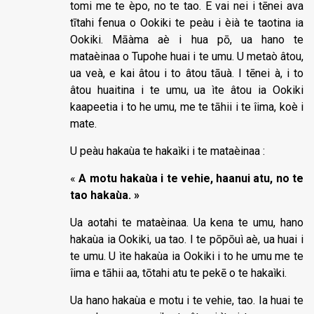
tomi me te èpo, no te tao. E vai nei i tēnei ava
tītahi fenua o Ookiki te peàu i èià te taotina ia
Ookiki. Māàma aè i hua pō, ua hano te
mataèinaa o Tupohe huai i te umu. U metaò âtou,
ua veà, e kai âtou i to âtou tāuà. I tēnei à, i to
âtou huaitina i te umu, ua ìte âtou ia Ookiki
kaapeetia i to he umu, me te tāhii i te îima, koè i
mate.
U peàu hakaùa te hakaìki i te mataèinaa :
«
A motu hakaùa i te vehie, haanui atu, no te
tao hakaùa. »
Ua aotahi te mataèinaa. Ua kena te umu, hano
hakaùa ia Ookiki, ua tao. I te pōpōuì aè, ua huai i
te umu. U ìte hakaùa ia Ookiki i to he umu me te
îima e tāhii aa, tōtahi atu te pekē o te hakaìki.
Ua hano hakaùa e motu i te vehie, tao. Ia huai te