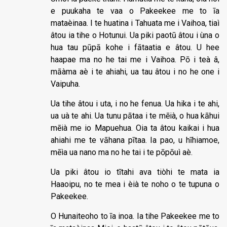
e puukaha te vaa o Pakeekee me to īa
mataèinaa. I te huatina i Tahuata me i Vaihoa, tiaì
âtou ia tihe o Hotunui. Ua piki paotū âtou i ùna o
hua tau pūpā kohe i fātaatia e âtou. U hee
haapae ma no he tai me i Vaihoa. Pō i teà â,
māàma aè i te ahiahi, ua tau âtou i no he one i
Vaipuha.
Ua tihe âtou i uta, i no he fenua. Ua hika i te ahi,
ua uà te ahi. Ua tunu pātaa i te mēià, o hua kāhui
mēià me io Mapuehua. Oia ta âtou kaikai i hua
ahiahi me te vāhana pītaa. Ia pao, u hīhiamoe,
mēìa ua nano ma no he tai i te pōpōuì aè.
Ua piki âtou io tītahi ava tiòhi te mata ia
Haaoipu, no te mea i èià te noho o te tupuna o
Pakeekee.
O Hunaiteoho to īa inoa. Ia tihe Pakeekee me to