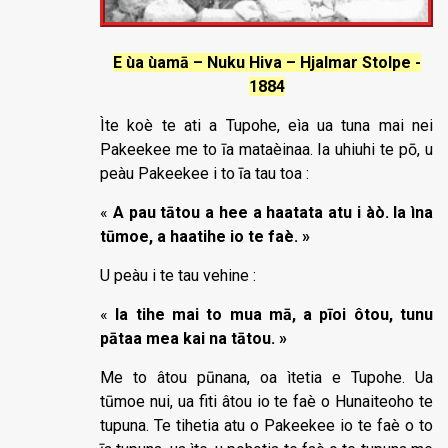
E ùa ùamā – Nuku Hiva – Hjalmar Stolpe -
1884
Ìte koè te ati a Tupohe, eìa ua tuna mai nei
Pakeekee me to īa mataèinaa. Ia uhiuhi te pō, u
peàu Pakeekee i to īa tau toa :
«
A pau tātou a hee a haatata atu i àò. Ia ìna
tūmoe, a haatihe io te faè. »
U peàu i te tau vehine :
«
Ia tihe mai to mua mā, a pīoi ôtou, tunu
pātaa mea kai na tātou. »
Me to âtou pūnana, oa ìtetia e Tupohe. Ua
tūmoe nui, ua fiti âtou io te faè o Hunaiteoho te
tupuna. Te tihetia atu o Pakeekee io te faè o to