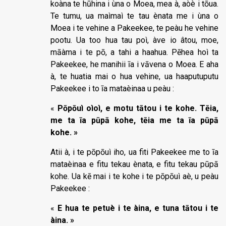
koàna te hūhina i ùna o Moea, mea à, aòè i tōua.
Te tumu, ua maìmaì te tau ènata me i ùna o
Moea i te vehine a Pakeekee, te peàu he vehine
pootu. Ua too hua tau poì, àve io âtou, moe,
māàma i te pō, a tahi a haahua. Pēhea hoì ta
Pakeekee, he manihii īa i vāvena o Moea. E aha
à, te huatia mai o hua vehine, ua haaputuputu
Pakeekee i to īa mataèinaa u peàu :
«
Pōpōuì oìoì, e motu tātou i te kohe. Tēia,
me ta īa pūpā kohe, tēia me ta īa pūpā
kohe. »
Atii à, i te pōpōuì iho, ua fiti Pakeekee me to īa
mataèinaa e fitu tekau ènata, e fitu tekau pūpā
kohe. Ua kē mai i te kohe i te pōpōuì aè, u peàu
Pakeekee :
«
E hua te petuè i te àina, e tuna tātou i te
àina. »