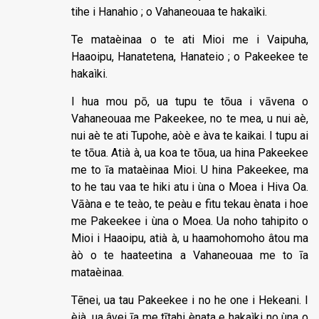
tihe i Hanahio ; o Vahaneouaa te hakaìki.
Te mataèinaa o te ati Mioi me i Vaipuha,
Haaoipu, Hanatetena, Hanateio ; o Pakeekee te
hakaìki.
I hua mou pō, ua tupu te tōua i vāvena o
Vahaneouaa me Pakeekee, no te mea, u nui aè,
nui aè te ati Tupohe, aòè e àva te kaikai. I tupu ai
te tōua. Atià à, ua koa te tōua, ua hina Pakeekee
me to īa mataèinaa Mioi. U hina Pakeekee, ma
to he tau vaa te hiki atu i ùna o Moea i Hiva Oa.
Vāàna e te teào, te peàu e fitu tekau ènata i hoe
me Pakeekee i ùna o Moea. Ua noho tahipito o
Mioi i Haaoipu, atià à, u haamohomoho âtou ma
àò o te haateetina a Vahaneouaa me to īa
mataèinaa.
Tēnei, ua tau Pakeekee i no he one i Hekeani. I
èià, ua âvei īa me tītahi ènata e hakaìki no ùna o