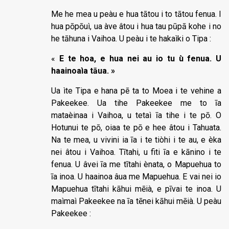
Me he mea u peàu e hua tātou i to tātou fenua. I
hua pōpōuì, ua àve âtou i hua tau pūpā kohe i no
he tāhuna i Vaihoa. U peàu i te hakaìki o Tipa :
«
E te hoa, e hua nei au io tu ù fenua. U
haainoaìa tāua. »
Ua ìte Tipa e hana pē ta to Moea i te vehine a
Pakeekee. Ua tihe Pakeekee me to īa
mataèinaa i Vaihoa, u tetaì īa tihe i te pō. O
Hotunui te pō, oiaa te pō e hee âtou i Tahuata.
Na te mea, u vivini ia īa i te tiòhi i te au, e èka
nei âtou i Vaihoa. Tītahi, u fiti īa e kānino i te
fenua. U âvei īa me tītahi ènata, o Mapuehua to
īa inoa. U haainoa âua me Mapuehua. E vai nei io
Mapuehua tītahi kāhui mēià, e pīvai te inoa. U
maìmaì Pakeekee na īa tēnei kāhui mēià. U peàu
Pakeekee :