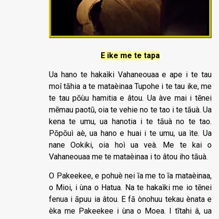
E ike me te tapa
Ua hano te hakaìki Vahaneouaa e ape i te tau
moî tāhia a te mataèinaa Tupohe i te tau ike, me
te tau pōùu hamitia e âtou. Ua àve mai i tēnei
mēmau paotū, oia te vehie no te tao i te tāuà. Ua
kena te umu, ua hanotia i te tāuà no te tao.
Pōpōuì aè, ua hano e huai i te umu, ua ìte. Ua
nane Ookiki, oia hoì ua veà. Me te kai o
Vahaneouaa me te mataèinaa i to âtou iho tāuà.
O Pakeekee, e pohuè nei īa me to īa mataèinaa,
o Mioi, i ùna o Hatua. Na te hakaìki me io tēnei
fenua i āpuu ia âtou. E fā ònohuu tekau ènata e
èka me Pakeekee i ùna o Moea. I tītahi â, ua