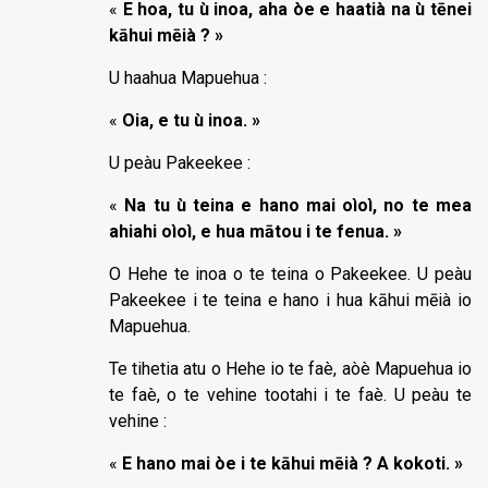
«
E hoa, tu ù inoa, aha òe e haatià na ù tēnei
kāhui mēià ? »
U haahua Mapuehua :
«
Oia, e tu ù inoa. »
U peàu Pakeekee :
«
Na tu ù teina e hano mai oìoì, no te mea
ahiahi oìoì, e hua mātou i te fenua. »
O Hehe te inoa o te teina o Pakeekee. U peàu
Pakeekee i te teina e hano i hua kāhui mēià io
Mapuehua.
Te tihetia atu o Hehe io te faè, aòè Mapuehua io
te faè, o te vehine tootahi i te faè. U peàu te
vehine :
«
E hano mai òe i te kāhui mēià ? A kokoti. »