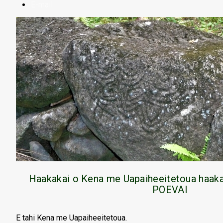
E-mail
Haakakai o Kena me Uapaiheeitetoua haak
POEVAI
E tahi Kena me Uapaiheeitetoua.