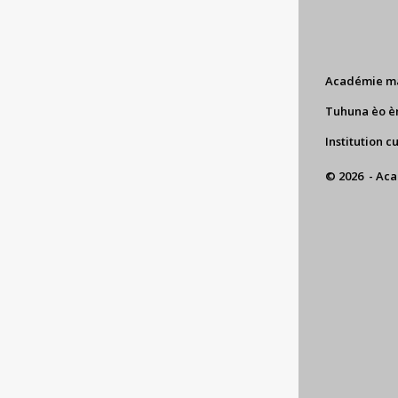
Académie m
Tuhuna èo è
Institution c
© 2026 - Ac