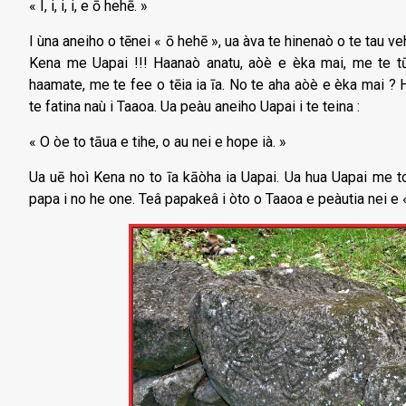
« I, i, i, i, e ō hehē. »
I ùna aneiho o tēnei « ō hehē », ua àva te hinenaò o te tau veh
Kena me Uapai !!! Haanaò anatu, aòè e èka mai, me te tū
haamate, me te fee o tēia ia īa. No te aha aòè e èka mai ?
te fatina naù i Taaoa. Ua peàu aneiho Uapai i te teina :
« O òe to tāua e tihe, o au nei e hope ià. »
Ua uē hoì Kena no to īa kāòha ia Uapai. Ua hua Uapai me to 
papa i no he one. Teâ papakeâ i òto o Taaoa e peàutia nei e