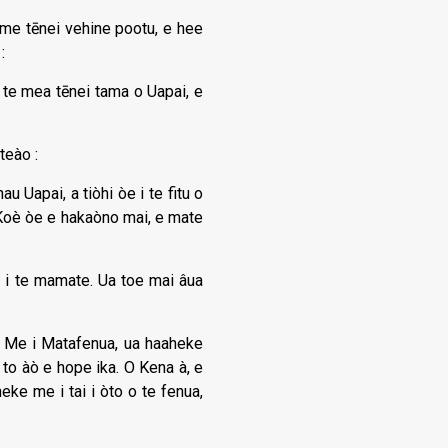
a me tēnei vehine pootu, e hee
:
te mea tēnei tama o Uapai, e
teào :
u Uapai, a tiòhi òe i te fitu o
. Koè òe e hakaòno mai, e mate
a i te mamate. Ua toe mai âua
a. Me i Matafenua, ua haaheke
 to àò e hope ika. O Kena à, e
eke me i tai i òto o te fenua,