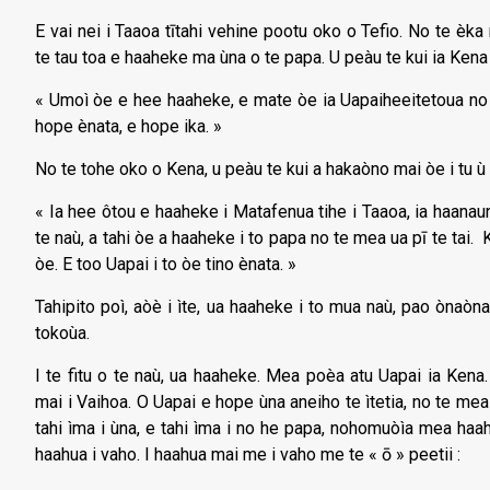
E vai nei i Taaoa tītahi vehine pootu oko o Tefio. No te èk
te tau toa e haaheke ma ùna o te papa. U peàu te kui ia Kena 
« Umoì òe e hee haaheke, e mate òe ia Uapaiheeitetoua no 
hope ènata, e hope ika. »
No te tohe oko o Kena, u peàu te kui a hakaòno mai òe i tu ù 
« Ia hee ôtou e haaheke i Matafenua tihe i Taaoa, ia haanauna
te naù, a tahi òe a haaheke i to papa no te mea ua pī te tai
òe. E too Uapai i to òe tino ènata. »
Tahipito poì, aòè i ìte, ua haaheke i to mua naù, pao ònaòn
tokoùa.
I te fitu o te naù, ua haaheke. Mea poèa atu Uapai ia Ken
mai i Vaihoa. O Uapai e hope ùna aneiho te ìtetia, no te mea
tahi ìma i ùna, e tahi ìma i no he papa, nohomuòìa mea haah
haahua i vaho. I haahua mai me i vaho me te « ō » peetii :