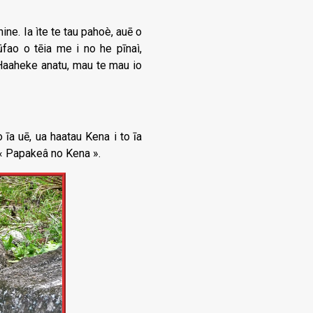
ine. Ia ìte te tau pahoè, auē o
fao o tēia me i no he pīnaì,
 Haaheke anatu, mau te mau io
īa uē, ua haatau Kena i to īa
 « Papakeâ no Kena ».