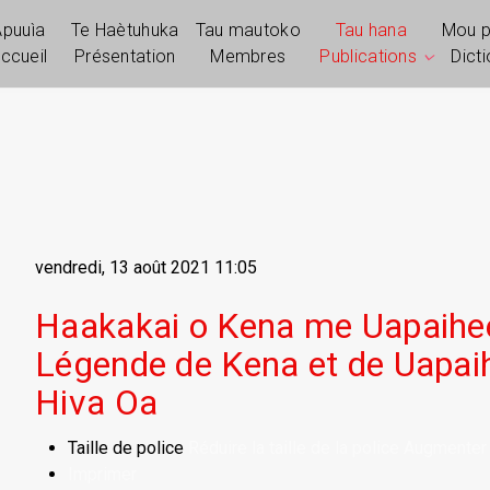
Apuuìa
Te Haètuhuka
Tau mautoko
Tau hana
Mou 
ccueil
Présentation
Membres
Publications
Dict
vendredi, 13 août 2021 11:05
Haakakai o Kena me Uapaihe
Légende de Kena et de Uapai
Hiva Oa
Taille de police
Réduire la taille de la police
Augmenter l
Imprimer