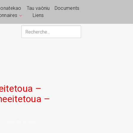
ponatekao
Tau vaòniu
Documents
ionnaires
Liens
Rechercher
eitetoua –
heeitetoua –
a taille de police