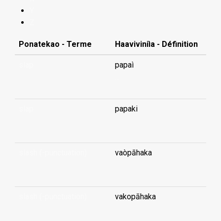
Y
Z
Ponatekao - Terme
Haaviviniìa - Définition
slap
papaì
...
slap
papaki
...
slash (-punctuation)
vaòpāhaka
...
slash (-punctuation)
vakopāhaka
...