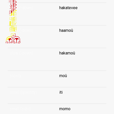
slow (-down)
hakatevee
...
slow (-down)
haamoû
...
slow (-down)
hakamoû
...
slowly
moû
small (quantity)
iti
small (size)
momo