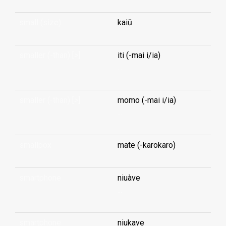
small (size)
kaiū
smaller (-than) [>]
iti (-mai i/ia)
...
smaller (-than) [>]
momo (-mai i/ia)
...
smallpox
mate (-karokaro)
smartphone
niuàve
...
smartphone
niukave