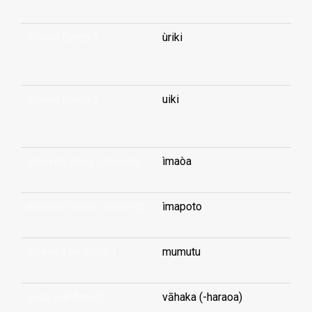
sleeve (lamp-)
ùriki
...
sleeve (lamp-)
uiki
...
sleeves (long-sleeved)
ìmaòa
sleeves (short-sleeved)
ìmapoto
sleeves (without-)
mumutu
slice (-of bread)
vāhaka (-haraoa)