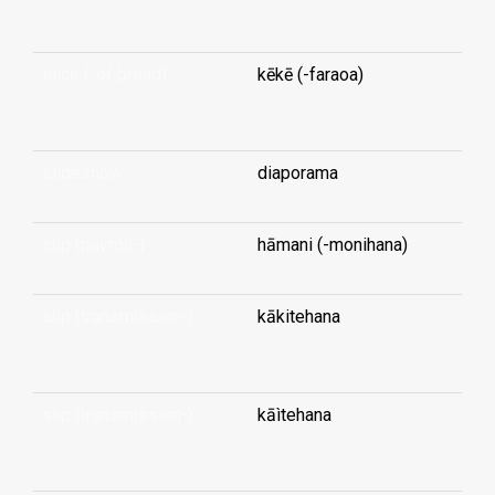
...
slice (-of bread)
kēkē (-faraoa)
...
slideshow
diaporama
slip (payroll-)
hāmani (-monihana)
slip (transmission-)
kākitehana
...
slip (transmission-)
kāìtehana
...