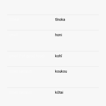
...
smear
tīnoka
smell
honi
...
smell (-of good food)
kohī
smell (armpit)
koukou
...
smell (armpit)
kōtai
...