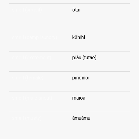
smell (armpit)
ôtai
...
smell (damp laundry)
kāhihi
smell (excrement)
piàu (tutae)
smell (female)
pīnoinoi
smell (male snout)
maioa
smell (musty)
àmuàmu