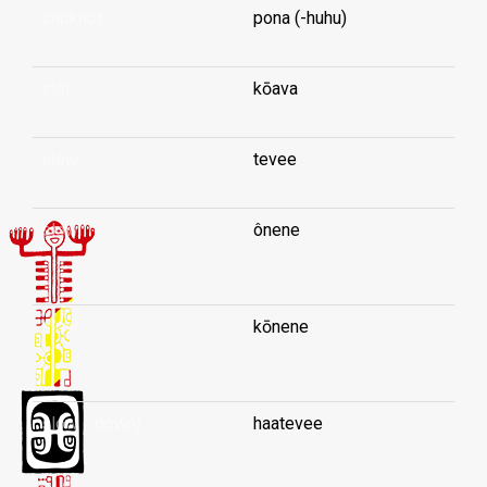
slipknot
pona (-huhu)
slot
kōava
slow
tevee
slow
ônene
...
slow
kōnene
...
slow (-down)
haatevee
...