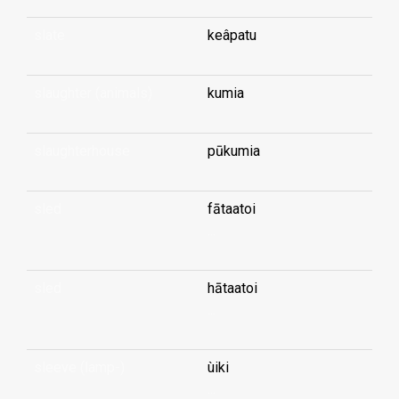
slate
keâpatu
slaughter (animals)
kumia
slaughterhouse
pūkumia
sled
fātaatoi
...
sled
hātaatoi
...
sleeve (lamp-)
ùiki
...