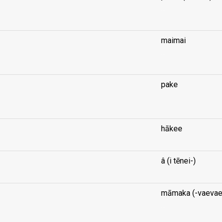
...
maimai
...
pake
...
hākee
â (i tēnei-)
māmaka (-vaevae
...