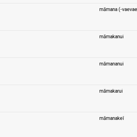
māmana (-vaevae
...
māmakanui
...
māmananui
...
māmakarui
...
māmanakeî
...