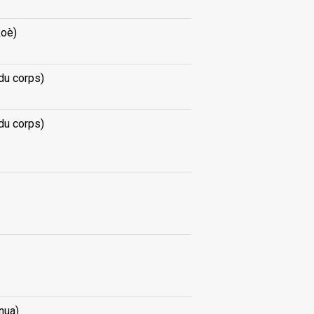
koè)
du corps)
du corps)
nua)