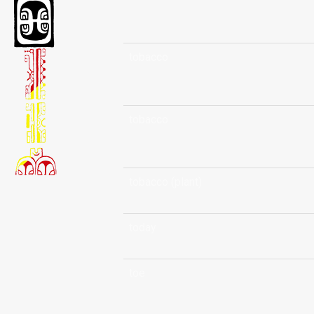
tobacco
tobacco
tobacco (plant)
today
toe