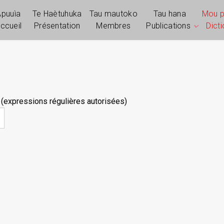
Apuuìa
Te Haètuhuka
Tau mautoko
Tau hana
Mou 
ccueil
Présentation
Membres
Publications
Dict
 (expressions régulières autorisées)