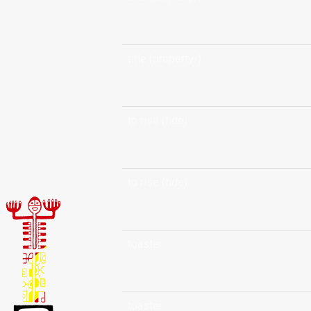
title (property-)
to rise (tide)
to rise (tide)
toaster
toaster