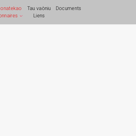
ponatekao
Tau vaòniu
Documents
ionnaires
Liens