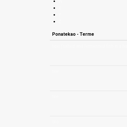
W
X
Y
Z
Ponatekao - Terme
tipo (salted and fermented fish in a b
tire
tire
tire