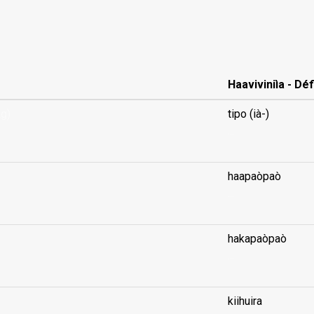
Haaviviniìa - Déf
ag)
tipo (ià-)
...
haapaòpaò
...
hakapaòpaò
...
kiihuira