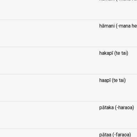
...
hāmani (-mana he
...
hakapī (te tai)
...
haapī (te tai)
...
pātaka (-haraoa)
...
pātaa (-faraoa)