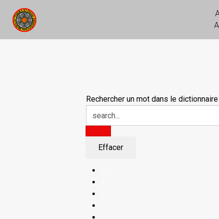
A
Rechercher un mot dans le dictionnaire
All
A
B
C
D