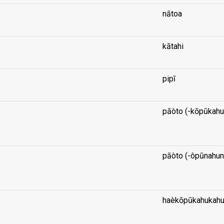
nātoa
kātahi
pipī
pāòto (-kōpūkahu
...
pāòto (-ôpūnahun
...
haèkōpūkahukah
...