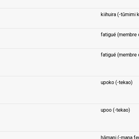
kiihuira (-tūmimi 
fatigué (membre 
fatigué (membre 
...
upoko (-tekao)
...
upoo (-tekao)
...
hāmani (-mana fe