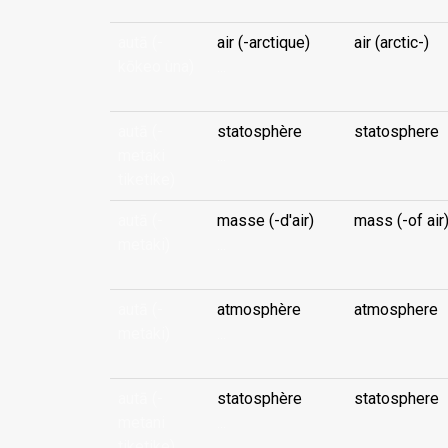
autā (-
air (-arctique)
air (arctic-)
kōkeo ùna)
...
autā (-
statosphère
statosphere
metaki
...
tiketike)
autā (-
masse (-d'air)
mass (-of air
metaki)
...
autā (-
atmosphère
atmosphere
metaki)
...
autā (-
statosphère
statosphere
metani
...
tiketike)