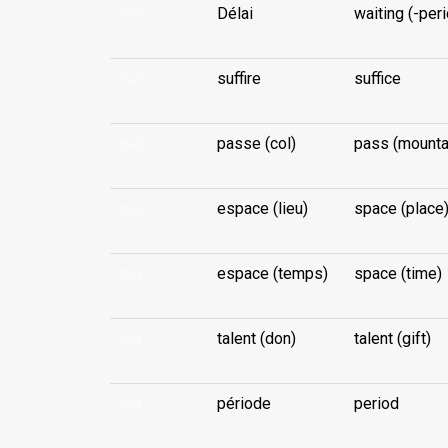
ava
Délai
waiting (-per
àva
suffire
suffice
ava
passe (col)
pass (mounta
ava
espace (lieu)
space (place
ava
espace (temps)
space (time)
àva
talent (don)
talent (gift)
ava
période
period