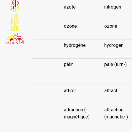
autāotaota
azote
nitrogen
autāpākena
ozone
ozone
autāvai
hydrogène
hydrogen
àutea
pâlir
pale (turn-)
...
autoi
attirer
attract
autoi
attraction (-
attraction
magnétique)
(magnetic-)