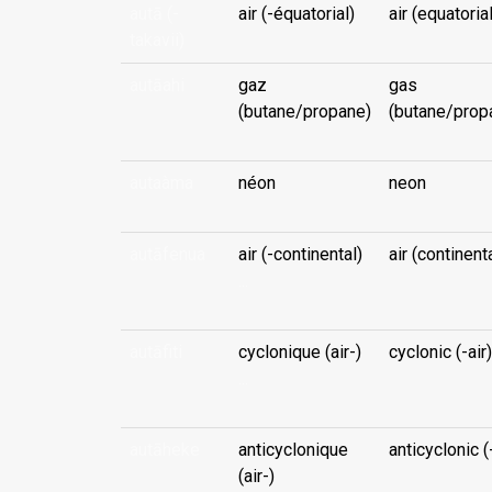
autā (-
air (-équatorial)
air (equatorial
takavii)
autāahi
gaz
gas
(butane/propane)
(butane/prop
autaàma
néon
neon
autāfenua
air (-continental)
air (continent
...
autāfiti
cyclonique (air-)
cyclonic (-air)
...
autāheke
anticyclonique
anticyclonic (-
(air-)