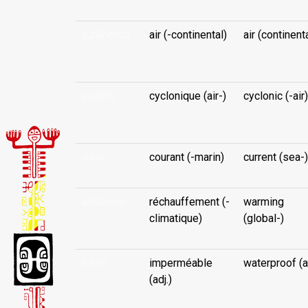
autāhenua
air (-continental)
air (continent
...
autāhiti
cyclonique (air-)
cyclonic (-air)
...
autai
courant (-marin)
current (sea-)
autākena
réchauffement (-
warming
climatique)
(global-)
àutaò
imperméable
waterproof (ad
(adj.)