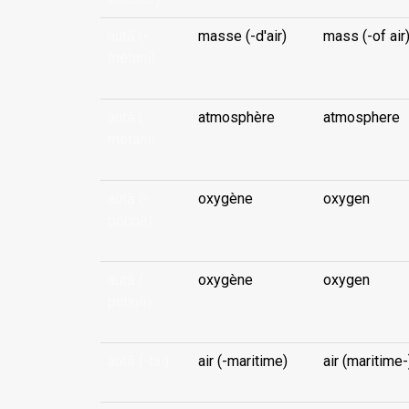
autā (-
masse (-d'air)
mass (-of air
metani)
...
autā (-
atmosphère
atmosphere
metani)
...
autā (-
oxygène
oxygen
pohoè)
...
autā (-
oxygène
oxygen
pohuè)
...
autā (-tai)
air (-maritime)
air (maritime-