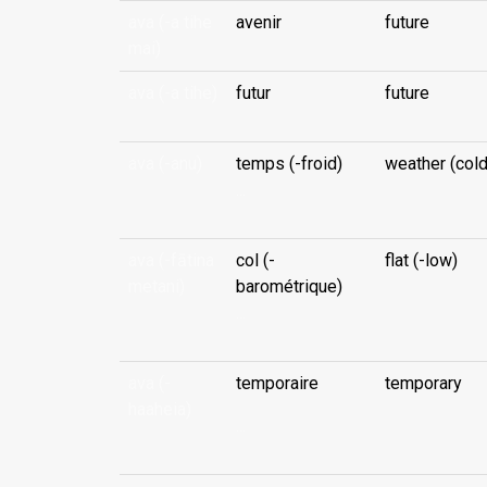
ava (-a tihe
avenir
future
mai)
ava (-a tihe)
futur
future
ava (-anu)
temps (-froid)
weather (cold
...
ava (-fātina
col (-
flat (-low)
metani)
barométrique)
...
ava (-
temporaire
temporary
haaheia)
...