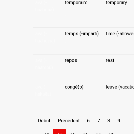
ava (-
temporaire
temporary
haaheiìa)
...
ava (-
temps (-imparti)
time (-allowe
haaheina)
...
ava (-
repos
rest
haamoû)
...
ava (-
congé(s)
leave (vacati
hakaēa)
Début
Précédent
6
7
8
9