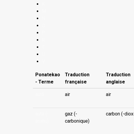
K
M
N
O
P
R
T
U
V
Ponatekao
Traduction
Traduction
- Terme
française
anglaise
autā
air
air
autā (-
gaz (-
carbon (-diox
ânahu)
carbonique)
...