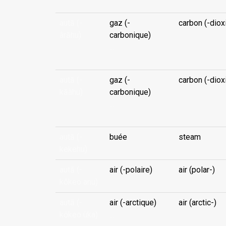
autā (-
gaz (-
carbon (-diox
ârāhu)
carbonique)
...
autā (-
gaz (-
carbon (-diox
kāàhu)
carbonique)
...
autā (-
buée
steam
kekehu)
autā (-
air (-polaire)
air (polar-)
kōkeo anu)
autā (-
air (-arctique)
air (arctic-)
kōkeo ùka)
...