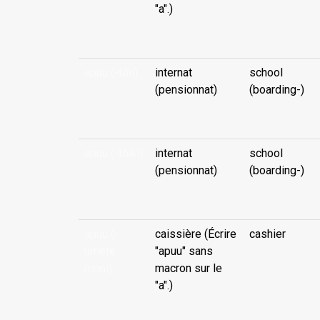
"a".)
...
apuu (-tōìi)
internat
school
(pensionnat)
(boarding-)
...
apuu (-tōìki)
internat
school
(pensionnat)
(boarding-)
...
apuu (-
caissière (Écrire
cashier
ùmete
"apuu" sans
moni)
macron sur le
"a".)
...