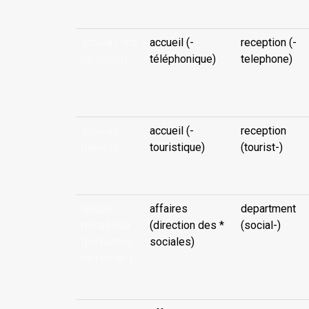
apuuìa (-ma
accueil (-
reception (-
he niuniu)
téléphonique)
telephone)
...
apuuìa (-
accueil (-
reception
manihii)
touristique)
(tourist-)
...
apuuìa
affaires
department
mataèinaa
(direction des *
(social-)
(pū haatee
sociales)
hau no te-)
...