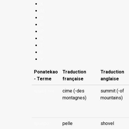
K
M
N
O
P
R
T
U
V
Ponatekao
Traduction
Traduction
- Terme
française
anglaise
àpua (-ivi)
cime (-des
summit (-of
montagnes)
mountains)
...
àpuèpo
pelle
shovel