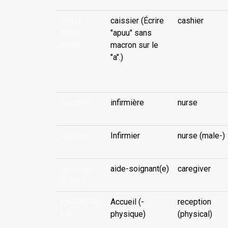
apuu (-
caissier (Écrire
cashier
ùmete
"apuu" sans
moni)
macron sur le
"a".)
...
apuuhōpī
infirmière
nurse
apuuhōpī
Infirmier
nurse (male-)
apuuhōpī
aide-soignant(e)
caregiver
(toko-)
apuuìa (-aò
Accueil (-
reception
e aò)
physique)
(physical)
...