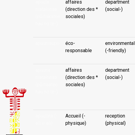
apuuìa
affaires
department
mataèinaa
(direction des *
(social-)
(pū hakatee
sociales)
hau no te-)
...
apuumaupii
éco-
environmental
responsable
(-friendly)
apuuna
affaires
department
mataèinaa
(direction des *
(social-)
(pū haatee
sociales)
hau no te-)
...
apuutina (-
Accueil (-
reception
aò e aò)
physique)
(physical)
...