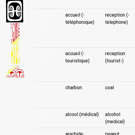
apuutina (-
accueil (-
reception (-
ma he
téléphonique)
telephone)
niuniu)
...
apuutina (-
accueil (-
reception
manihii)
touristique)
(tourist-)
...
ârahu
charbon
coal
...
àrako
alcool (médical)
alcohol
(medical)
aratita
arachide
peanut