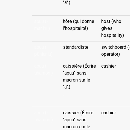
"a".)
apuu (-
hôte (qui donne
host (who
manihii)
l'hospitalité)
gives
hospitality)
apuu (-
standardiste
switchboard (
pūniuniu)
operator)
apuu (-
caissière (Écrire
cashier
tihamoni)
"apuu" sans
macron sur le
"a".)
...
apuu (-
caissier (Écrire
cashier
tihamoni)
"apuu" sans
macron sur le