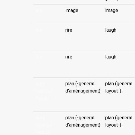
ata
image
image
àta
rire
laugh
...
àta
rire
laugh
...
ata (-
plan (-général
plan (general
haapāio
d'aménagement)
layout-)
fenua)
...
ata (-
plan (-général
plan (general
haapāio
d'aménagement)
layout-)
henua)
...