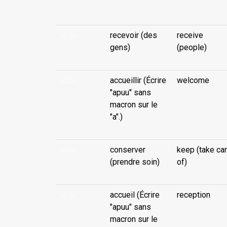
...
apuu
recevoir (des
receive
gens)
(people)
apuu
accueillir (Écrire
welcome
"apuu" sans
macron sur le
"a".)
apuu
conserver
keep (take ca
(prendre soin)
of)
apuu
accueil (Écrire
reception
"apuu" sans
macron sur le