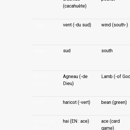
(cacahuète)
àrauu
vent (-du sud)
wind (south-)
...
àrauu
sud
south
...
Àrenio (-o
Agneau (-de
Lamb (-of God
te Etua)
Dieu)
arikō
haricot (-vert)
bean (green)
as (jeu de
hai (EN : ace)
ace (card
cartes)
game)