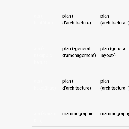
ata (-
plan (-
plan
haatūfaè)
d'architecture)
(architectural-
...
ata (-
plan (-général
plan (general
hakapāio
d'aménagement)
layout-)
henua)
...
ata (-
plan (-
plan
hakatūhaè)
d'architecture)
(architectural-
...
ata (-karahi
mammographie
mammograph
kiiū)