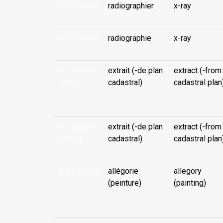
ata (-karahi)
radiographier
x-ray
ata (-karahi)
radiographie
x-ray
ata (-pāhee
extrait (-de plan
extract (-from
fenua)
cadastral)
cadastral plan
...
ata (-pāhee
extrait (-de plan
extract (-from
henua)
cadastral)
cadastral plan
ata (-peniìa)
allégorie
allegory
(peinture)
(painting)
...