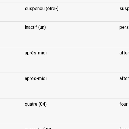
suspendu (être-)
susp
inactif (un)
pers
...
après-midi
afte
...
après-midi
afte
...
quatre (04)
four 
...