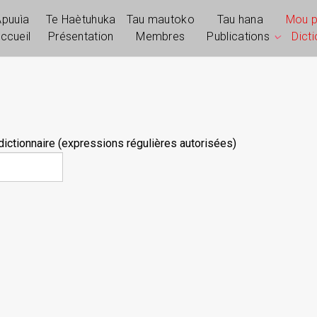
Apuuìa
Te Haètuhuka
Tau mautoko
Tau hana
Mou 
ccueil
Présentation
Membres
Publications
Dict
ictionnaire (expressions régulières autorisées)