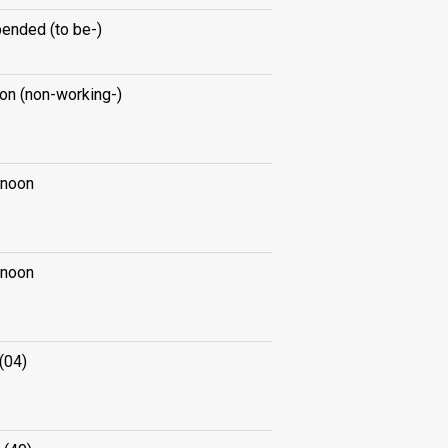
ended (to be-)
on (non-working-)
rnoon
rnoon
(04)