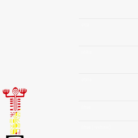
etià
etika
etina
ètua
ètua (-vehine)