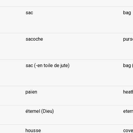
sac
bag
...
sacoche
purs
...
sac (-en toile de jute)
bag 
...
païen
heat
éternel (Dieu)
eter
housse
cove