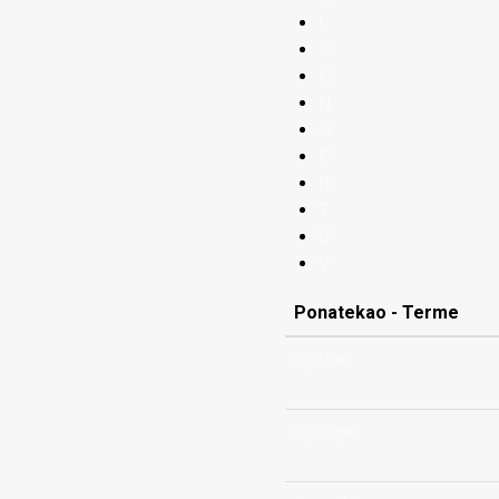
I
K
M
N
O
P
R
T
U
V
Ponatekao - Terme
èpotaki
èpotupe