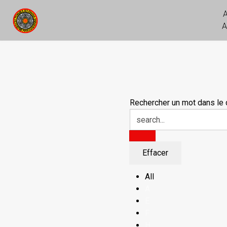
A
Rechercher un mot dans le d
All
A
E
F
H