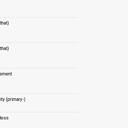
that)
that)
ement
ity (primary-)
dess