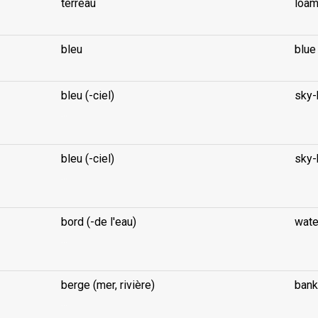
terreau
loa
bleu
blue
bleu (-ciel)
sky-
...
bleu (-ciel)
sky-
...
bord (-de l'eau)
wate
...
berge (mer, rivière)
bank 
...