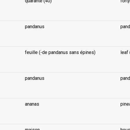
quarante (40)
forty
...
pandanus
pand
...
feuille (-de pandanus sans épines)
leaf
...
pandanus
pand
...
ananas
pine
...
maison
hou