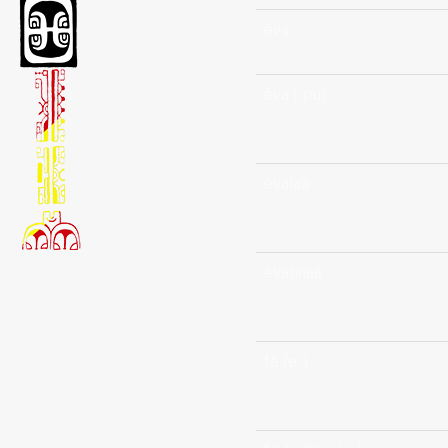
èva
èva (-pu)
èvaìaâ
èvatinaâ
fā (e-)