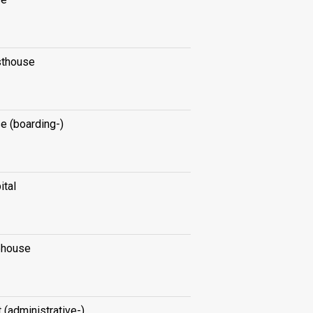
thouse
e (boarding-)
ital
ehouse
 (administrative-)