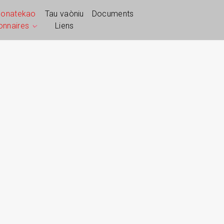
ponatekao
Tau vaòniu
Documents
ionnaires
Liens