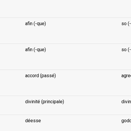
...
afin (-que)
so (-
...
afin (-que)
so (-
...
accord (passé)
agre
...
divinité (principale)
divin
déesse
god