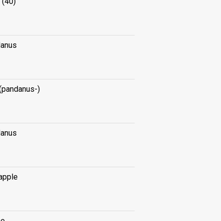
 (40)
anus
 (pandanus-)
anus
apple
se