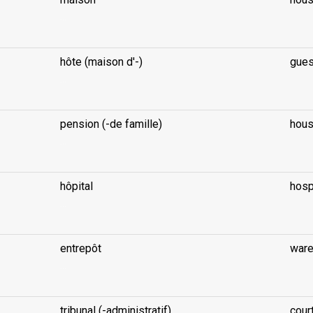
...
hôte (maison d'-)
gues
...
pension (-de famille)
hous
...
hôpital
hosp
...
entrepôt
war
...
tribunal (-administratif)
court