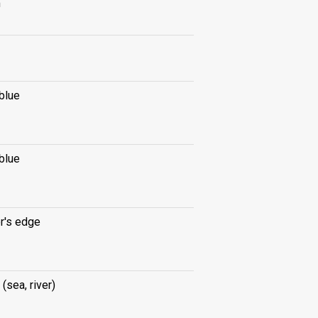
m
blue
blue
r's edge
(sea, river)