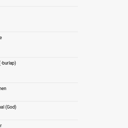
e
(-burlap)
hen
nal (God)
r