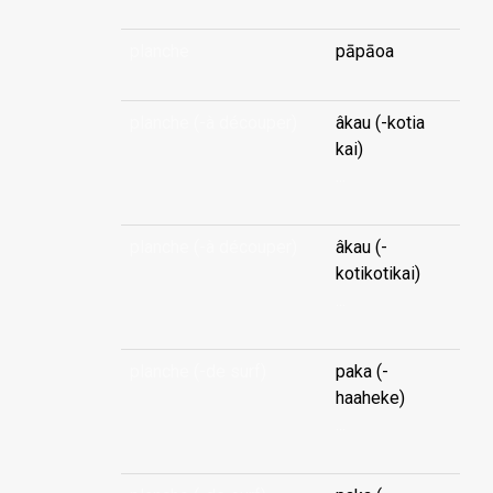
planche
pāpāoa
planche (-à découper)
âkau (-kotia
kai)
...
planche (-à découper)
âkau (-
kotikotikai)
...
planche (-de surf)
paka (-
haaheke)
...