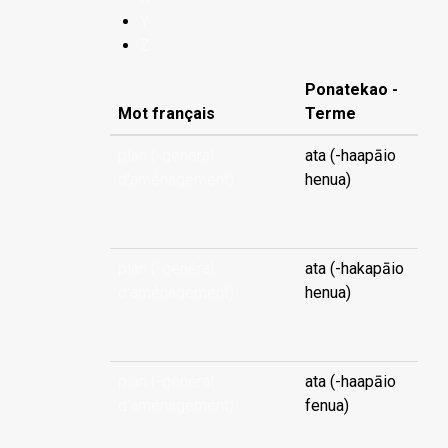
Y
Z
Ponatekao -
Mot français
Terme
plan (-général
ata (-haapāio
d'aménagement)
henua)
...
plan (-général
ata (-hakapāio
d'aménagement)
henua)
...
plan (-général
ata (-haapāio
d'aménagement)
fenua)
...