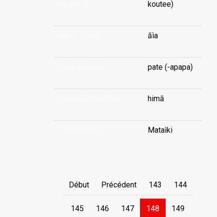
voyages)
koutee)
platier (récif)
āìa
plâtre (enduit)
pate (-apapa)
plâtrer (un membre)
himā
Pléiades (les)
Mataìki
Début
Précédent
143
144
145
146
147
148
149