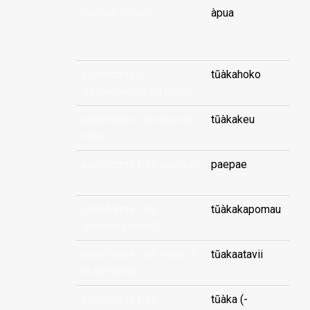
plateau (relief)
àpua
...
plateforme (-
tūàkahoko
d'achat/vente en ligne)
plateforme (-de jeux en
tūàkakeu
ligne)
plateforme (-de pierres)
paepae
plateforme (-de
tūàkakapomau
téléchargement)
plateforme (-de vidéo à
tūakaatavii
la demande)
plateforme (-de
tūàka (-