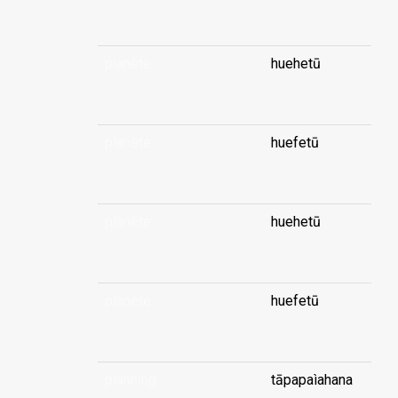
...
planète
huehetū
...
planète
huefetū
...
planète
huehetū
...
planète
huefetū
...
planning
tāpapaìahana