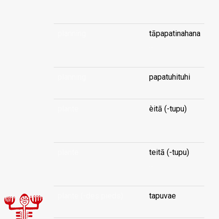
...
planning
tāpapatinahana
...
planning
papatuhituhi
plante
èitā (-tupu)
...
plante
teitā (-tupu)
...
plante (-des pieds)
tapuvae