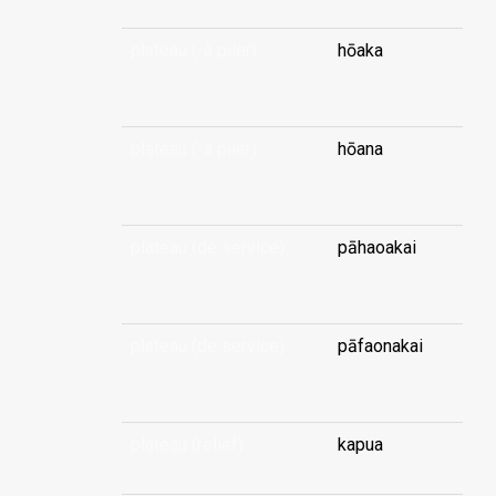
plateau (-à piler)
hōaka
...
plateau (-à piler)
hōana
...
plateau (de service)
pāhaoakai
...
plateau (de service)
pāfaonakai
...
plateau (relief)
kapua