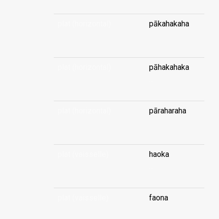
plat (horizontal)
pākahakaha
...
plat (horizontal)
pāhakahaka
...
plat (horizontal)
pāraharaha
...
plat (vaisselle)
haoka
...
plat (vaisselle)
faona
...