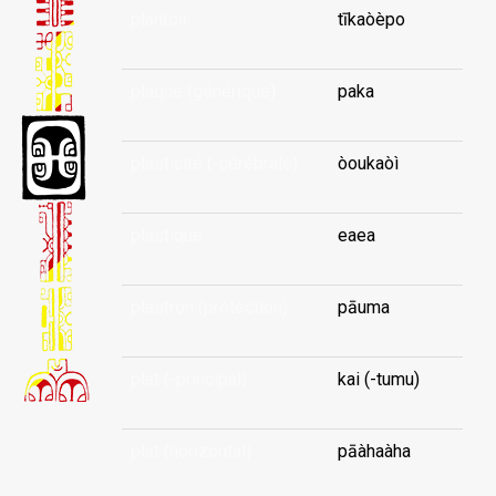
plantoir
tīkaòèpo
plaque (générique)
paka
plasticité (-cérébrale)
òoukaòì
plastique
eaea
plastron (protection)
pāuma
plat (-principal)
kai (-tumu)
plat (horizontal)
pāàhaàha
...