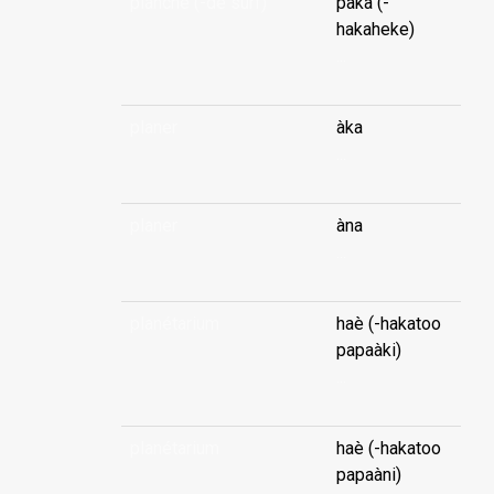
planche (-de surf)
paka (-
hakaheke)
...
planer
àka
...
planer
àna
...
planétarium
haè (-hakatoo
papaàki)
...
planétarium
haè (-hakatoo
papaàni)