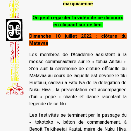
marquisienne
On peut regarder la vidéo de ce discours
en cliquant sur ce lien.
Dimanche 10 juillet 2022 : clôture du
Matavaa
Les membres de l’Académie assistent à la
messe communautaire sur le « tohua Anitau ».
S’en suit la cérémonie de clôture officielle du
Matavaa au cours de laquelle est dévoilé le tiki
Huetauu, cadeau à Fatu Iva de la délégation de
Nuku Hiva ; la présentation est accompagnée
d’un « pope » chanté et dansé racontant la
légende de ce tiki.
Les festivités se terminent par le passage du
« tokotoko », bâton de commandement, à
Benoît Teikiheetai Kautai, maire de Nuku Hiva,