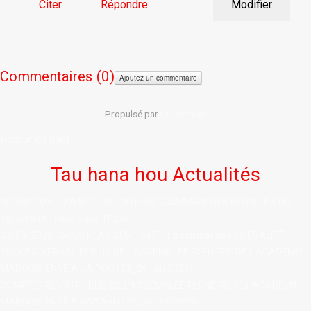
Citer
Répondre
Modifier
Commentaires (
0)
Ajoutez un commentaire
Propulsé par
CComment
Retour en haut
Tau hana hou Actualités
05/08/2026 : COMPTE-RENDU HEBDOMADAIRE DES RÉUNIONS DU
MERCREDI - Mise à jour N°236
02/08/2026 : GROS PLAN SUR... 047 – La comparaison d'ÉGALITÉ
PROCÈS-VERBAL PUBLIC DE L'ASSEMBLÉE PLÉNIÈRE DE L’ACADÉMIE
MARQUISIENNE À ÙA POU (23_26 juin 2026)
COMPTE-RENDU PUBLIC DE L’ASSEMBLÉE PLÉNIÈRE DE L’ACADÉMIE
MARQUISIENNE À VAITAHU (22_26/04/2026)