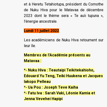
et à Heretu Tetahiotupa, président du Comothe
de Nuku Hiva pour le Matavaa de décembre
2023 dont le thème sera « Te auìi tupuna »,
l’énergie ancestrale.
Lundi 11 juillet 2022
Les académiciens de Nuku Hiva retournent sur
leur île.
Membres de l'Académie présents au
Matavaa :
*- Nuku Hiva : Teautaipi Teikitekahioho,
Edouard Yu Teng, Teiki Huukena et Jacques
Iakopo Pelleau
*- Ua Pou : Joseph Teve Kaiha
*- Fatu Iva : Sarah Vaki, Léonie Kamia et
Jenna Vevehei Hapipi