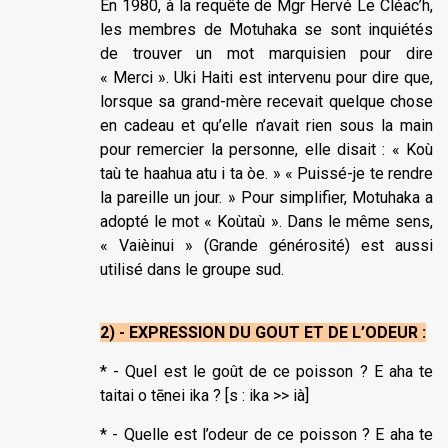
En 1980, à la requête de Mgr Hervé Le Cléac’h,
les membres de Motuhaka se sont inquiétés
de trouver un mot marquisien pour dire
« Merci ». Uki Haiti est intervenu pour dire que,
lorsque sa grand-mère recevait quelque chose
en cadeau et qu’elle n’avait rien sous la main
pour remercier la personne, elle disait : « Koù
taù te haahua atu i ta òe. » « Puissé-je te rendre
la pareille un jour. » Pour simplifier, Motuhaka a
adopté le mot « Koùtaù ». Dans le même sens,
« Vaièinui » (Grande générosité) est aussi
utilisé dans le groupe sud.
2) - EXPRESSION DU GOUT ET DE L’ODEUR :
* - Quel est le goût de ce poisson ? E aha te
taitai o tēnei ika ? [s : ika >> ià]
* - Quelle est l’odeur de ce poisson ? E aha te