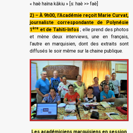
« haè haìna kākiu » [s: haè >> faè]
2) – À 9h00, l’Académie reçoit Marie Curvat,
journaliste correspondante de Polynésie
ère
1
et de Tahiti-Infos
; elle prend des photos
et mène deux interviews, une en français,
l’autre en marquisien, dont des extraits sont
diffusés le soir même sur la chaine publique.
Les académiciens marquisiens en session