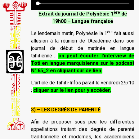
ère
Extrait du journal de Polynésie 1
de
19h00 – Langue française
ère
Le lendemain matin, Polynésie la 1
fait aussi
allusion à la réunion de l’Académie dans son
journal de début de matinée en langue
tahitienne ;
on peut écouter l'interview de
Toti en langue marquisienne sur le podcast
N° 65_2 en cliquant sur ce lien.
L’article de Tahiti-Infos parait le vendredi 29/10
;
cliquer sur le lien pour y accéder.
3) – LES DEGRÉS DE PARENTÉ
Afin de proposer sous peu les différentes
appellations traitant des degrés de parenté
traditionnelle et modernes, les académiciens