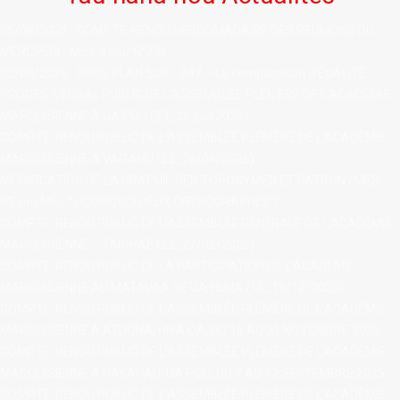
05/08/2026 : COMPTE-RENDU HEBDOMADAIRE DES RÉUNIONS DU
MERCREDI - Mise à jour N°236
02/08/2026 : GROS PLAN SUR... 047 – La comparaison d'ÉGALITÉ
PROCÈS-VERBAL PUBLIC DE L'ASSEMBLÉE PLÉNIÈRE DE L’ACADÉMIE
MARQUISIENNE À ÙA POU (23_26 juin 2026)
COMPTE-RENDU PUBLIC DE L’ASSEMBLÉE PLÉNIÈRE DE L’ACADÉMIE
MARQUISIENNE À VAITAHU (22_26/04/2026)
MODIFICATION DE LA GRAPHIE DES TOPONYMES ET PATRONYMES
MEI ou ME I ? POURQUOI DEUX ORTHOGRAPHES ?
COMPTE-RENDU PUBLIC DE L’ASSEMBLÉE GÉNÉRALE DE L’ACADÉMIE
MARQUISIENNE – TAIOHAÈ (22_27/02/2026)
contact@ac
COMPTE-RENDU PUBLIC DE LA PARTICIPATION DE L’ACADÉMIE
MARQUISIENNE AU MATAVAA DE UA HUNA (15_19/12/2025)
COMPTE-RENDU PUBLIC DE L’ASSEMBLÉE PLÉNIÈRE DE L’ACADÉMIE
MARQUISIENNE À ATUONA, HIVA OA, DU 16 AU 21 NOVEMBRE 2025
COMPTE-RENDU PUBLIC DE L’ASSEMBLÉE PLÉNIÈRE DE L’ACADÉMIE
MARQUISIENNE À HAKAHAU, UA POU, DU 7 AU 12 SEPTEMBRE 2025
COMPTE-RENDU PUBLIC DE L’ASSEMBLÉE PLÉNIÈRE DE L’ACADÉMIE