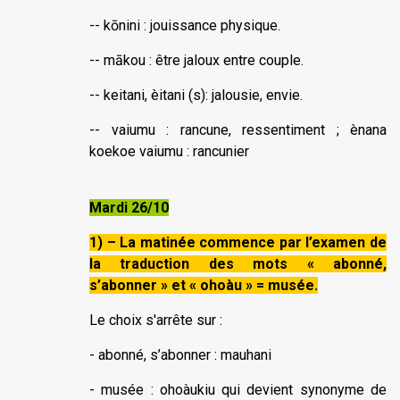
-- kōnini : jouissance physique.
-- mākou : être jaloux entre couple.
-- keitani, èitani (s): jalousie, envie.
-- vaiumu : rancune, ressentiment ; ènana
koekoe vaiumu : rancunier
Mardi 26/10
1) – La matinée commence par l’examen de
la traduction des mots « abonné,
s’abonner » et « ohoàu » = musée.
Le choix s'arrête sur :
- abonné, s’abonner : mauhani
- musée : ohoàukiu qui devient synonyme de