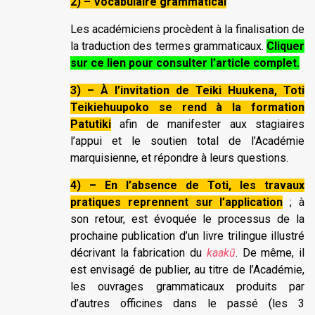
2) – Vocabulaire grammatical
Les académiciens procèdent à la finalisation de
la traduction des termes grammaticaux.
Cliquer
sur ce lien pour consulter l’article complet.
3) – À l’invitation de Teiki Huukena, Toti
Teikiehuupoko se rend à la formation
Patutiki
afin de manifester aux stagiaires
l’appui et le soutien total de l’Académie
marquisienne, et répondre à leurs questions.
4) – En l’absence de Toti, les travaux
pratiques reprennent sur l’application
; à
son retour, est évoquée le processus de la
prochaine publication d’un livre trilingue illustré
décrivant la fabrication du
kaakū
. De même, il
est envisagé de publier, au titre de l’Académie,
les ouvrages grammaticaux produits par
d’autres officines dans le passé (les 3