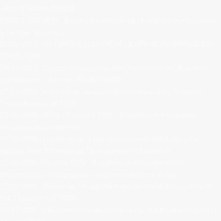
LANGUE MARQUISIENNE
07/03-11/03/2021 - Assemblée plénière de l'Académie marquisienne
à Taiohae, Nuku Hiva
05/02/2021 - HISTORIQUE ILLUSTRÉ DE LA GRAHIE DU MARQUISIEN
DEPUIS 1595
08/01/2021 - Compte-rendu de l'assemblée plénière de l'Académie
marquisienne - Atuona - 05-08/01/2021
17/11/2020 : Interview de Jacques Iakopo Pelleau dans l'émission
"Fenua Access" de TNTV
27/10/2020 - Mardi 27 octobre 2020 : l'Académie marquisienne
inaugure son site internet
19/10/2020 - Les élèves de la classe de seconde CGEA du Lycée
agricole Saint Athanase de Taiohae invitent l’Académie.
15/10/2020 - Octobre 2020 : l'Académie marquisienne et le
Circonscription pédagogique travaillent main dans la main.
17/09/2020 - Session de l’Académie marquisienne à Atuona, Hiva Oa
(14-17 septembre 2020)
11/07/2020 - L'Académie marquisienne se réunit à Atuona, Hiva Oa (7-