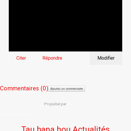
Citer
Répondre
Modifier
Commentaires (
0)
Ajoutez un commentaire
Propulsé par
CComment
Retour en haut
Tau hana hou Actualités