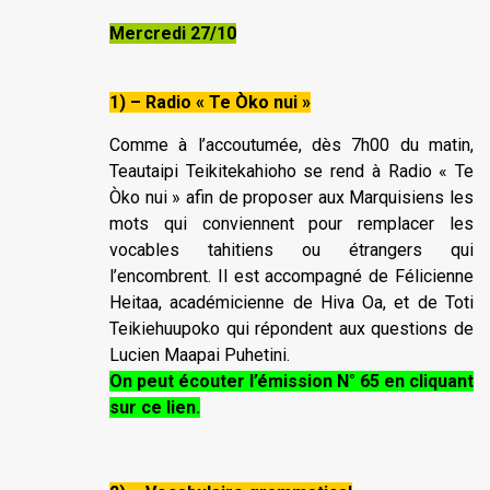
Mercredi 27/10
1) – Radio « Te Òko nui »
Comme à l’accoutumée, dès 7h00 du matin,
Teautaipi Teikitekahioho se rend à Radio « Te
Òko nui » afin de proposer aux Marquisiens les
mots qui conviennent pour remplacer les
vocables tahitiens ou étrangers qui
l’encombrent. Il est accompagné de Félicienne
Heitaa, académicienne de Hiva Oa, et de Toti
Teikiehuupoko qui répondent aux questions de
Lucien Maapai Puhetini.
On peut écouter l’émission N° 65 en cliquant
sur ce lien.