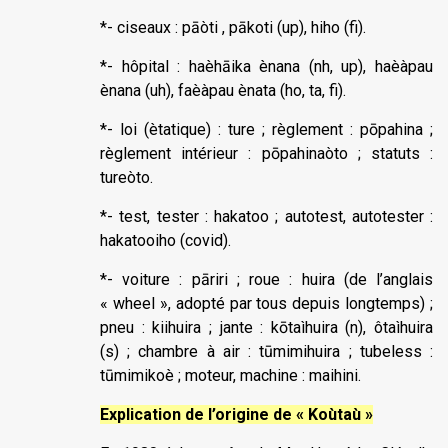
*- ciseaux : pāòti , pākoti (up), hiho (fi).
*- hôpital : haèhāika ènana (nh, up), haèàpau
ènana (uh), faèàpau ènata (ho, ta, fi).
*- loi (ètatique) : ture ; règlement : pōpahina ;
règlement intérieur : pōpahinaòto ; statuts :
tureòto.
*- test, tester : hakatoo ; autotest, autotester :
hakatooiho (covid).
*- voiture : pāriri ; roue : huira (de l’anglais
« wheel », adopté par tous depuis longtemps) ;
pneu : kiihuira ; jante : kōtaìhuira (n), ôtaìhuira
(s) ; chambre à air : tūmimihuira ; tubeless :
tūmimikoè ; moteur, machine : maihini.
Explication de l’origine de « Koùtaù »