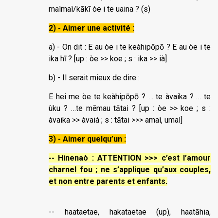
maìmaì/kākī òe i te uaina ? (s)
2) - Aimer une activité :
a) - On dit : E au òe i te keàhipōpō ? E au òe i te
ika hī ? [up : òe >> koe ; s : ika >> ià]
b) - Il serait mieux de dire :
E hei me òe te keàhipōpō ? … te àvaika ? … te
ùku ? …te mēmau tātai ? [up : òe >> koe ; s :
àvaika >> àvaià ; s : tātai >>> amaì, umaì]
3) - Aimer quelqu’un :
-- Hinenaò : ATTENTION >>> c’est l’amour
charnel fou ; ne s’applique qu’aux couples,
et non entre parents et enfants.
-- haataetae, hakataetae (up), haatāhia,