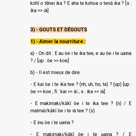
kohī o tēnei ika ? E aha te kohoa o tenā ika ? [s :
ika >> ià]
3) - GOUTS ET DÉGOUTS
1) - Aimer la nourriture :
a) - On dit : E au òe i te ika tee, e au òe i te uaina
? / [up : òe >> koe]
b) - Il est mieux de dire :
- E kai òe i te ika tee ? (nh, uh, ho, ta) ? (up) [up :
òe >> koe ; fi : kai >> ài ; s : ika >> ià]
- E makimaki/kākī òe i te ika tee ? (n) / E
maìmaì/kākī òe i te ià tee ? (s)
- E inu òe i te uaina ?
- E makimaki/kākī òe i te uaina ? / E