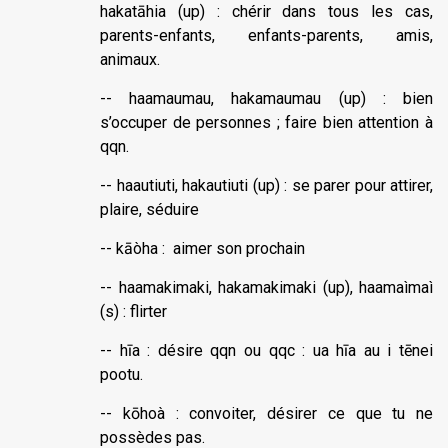
hakatāhia (up) : chérir dans tous les cas,
parents-enfants, enfants-parents, amis,
animaux.
-- haamaumau, hakamaumau (up) : bien
s’occuper de personnes ; faire bien attention à
qqn.
-- haautiuti, hakautiuti (up) : se parer pour attirer,
plaire, séduire
-- kāòha : aimer son prochain
-- haamakimaki, hakamakimaki (up), haamaìmaì
(s) : flirter
-- hīa : désire qqn ou qqc : ua hīa au i tēnei
pootu.
-- kōhoà : convoiter, désirer ce que tu ne
possèdes pas.