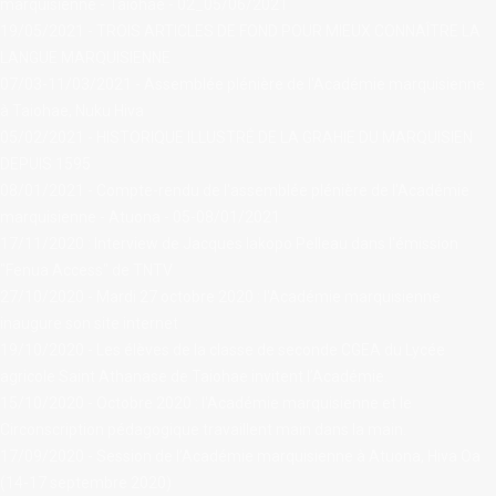
marquisienne - Taiohae - 02_05/06/2021
19/05/2021 - TROIS ARTICLES DE FOND POUR MIEUX CONNAÎTRE LA
LANGUE MARQUISIENNE
07/03-11/03/2021 - Assemblée plénière de l'Académie marquisienne
à Taiohae, Nuku Hiva
05/02/2021 - HISTORIQUE ILLUSTRÉ DE LA GRAHIE DU MARQUISIEN
DEPUIS 1595
08/01/2021 - Compte-rendu de l'assemblée plénière de l'Académie
marquisienne - Atuona - 05-08/01/2021
17/11/2020 : Interview de Jacques Iakopo Pelleau dans l'émission
"Fenua Access" de TNTV
27/10/2020 - Mardi 27 octobre 2020 : l'Académie marquisienne
inaugure son site internet
19/10/2020 - Les élèves de la classe de seconde CGEA du Lycée
agricole Saint Athanase de Taiohae invitent l’Académie.
15/10/2020 - Octobre 2020 : l'Académie marquisienne et le
Circonscription pédagogique travaillent main dans la main.
17/09/2020 - Session de l’Académie marquisienne à Atuona, Hiva Oa
(14-17 septembre 2020)