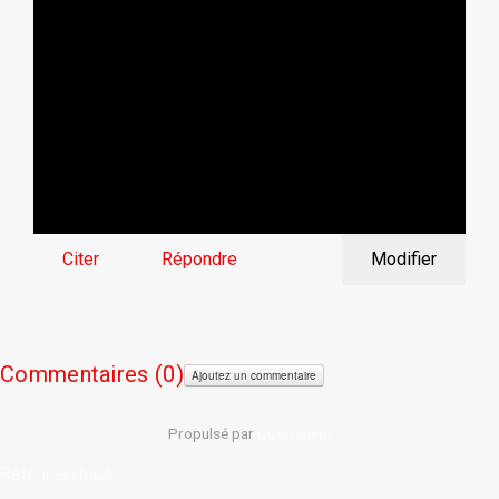
Citer
Répondre
Modifier
Commentaires (
0)
Ajoutez un commentaire
Propulsé par
CComment
Retour en haut